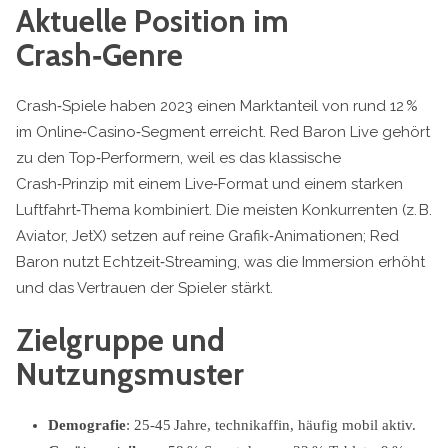
Aktuelle Position im
Crash‑Genre
Crash‑Spiele haben 2023 einen Marktanteil von rund 12 %
im Online‑Casino‑Segment erreicht. Red Baron Live gehört
zu den Top‑Performern, weil es das klassische
Crash‑Prinzip mit einem Live‑Format und einem starken
Luftfahrt‑Thema kombiniert. Die meisten Konkurrenten (z. B.
Aviator, JetX) setzen auf reine Grafik‑Animationen; Red
Baron nutzt Echtzeit‑Streaming, was die Immersion erhöht
und das Vertrauen der Spieler stärkt.
Zielgruppe und
Nutzungsmuster
Demografie
: 25‑45 Jahre, technikaffin, häufig mobil aktiv.