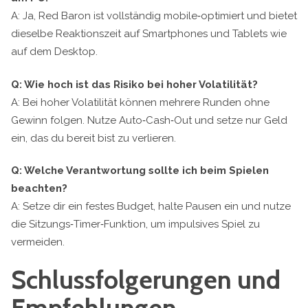
A: Ja, Red Baron ist vollständig mobile‑optimiert und bietet
dieselbe Reaktionszeit auf Smartphones und Tablets wie
auf dem Desktop.
Q: Wie hoch ist das Risiko bei hoher Volatilität?
A: Bei hoher Volatilität können mehrere Runden ohne
Gewinn folgen. Nutze Auto‑Cash‑Out und setze nur Geld
ein, das du bereit bist zu verlieren.
Q: Welche Verantwortung sollte ich beim Spielen
beachten?
A: Setze dir ein festes Budget, halte Pausen ein und nutze
die Sitzungs‑Timer‑Funktion, um impulsives Spiel zu
vermeiden.
Schlussfolgerungen und
Empfehlungen