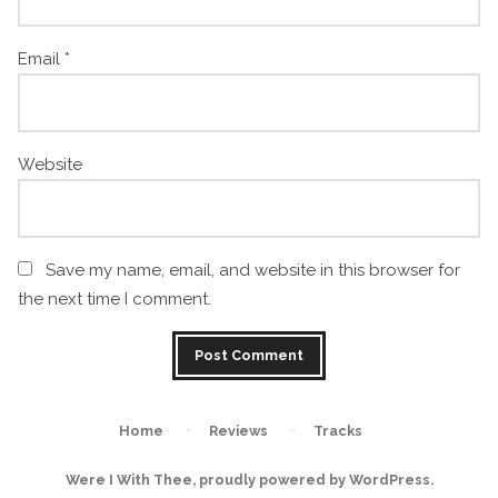
Email
*
Website
Save my name, email, and website in this browser for
the next time I comment.
Home
Reviews
Tracks
Were I With Thee
,
proudly powered by WordPress
.