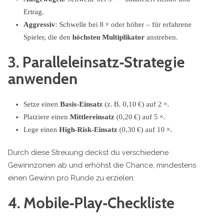
Ertrag.
Aggressiv
: Schwelle bei 8 × oder höher – für erfahrene
Spieler, die den
höchsten Multiplikator
anstreben.
3. Paralleleinsatz‑Strategie
anwenden
Setze einen
Basis‑Einsatz
(z. B. 0,10 €) auf 2 ×.
Platziere einen
Mittlereinsatz
(0,20 €) auf 5 ×.
Lege einen
High‑Risk‑Einsatz
(0,30 €) auf 10 ×.
Durch diese Streuung deckst du verschiedene
Gewinnzonen ab und erhöhst die Chance, mindestens
einen Gewinn pro Runde zu erzielen.
4. Mobile‑Play‑Checkliste