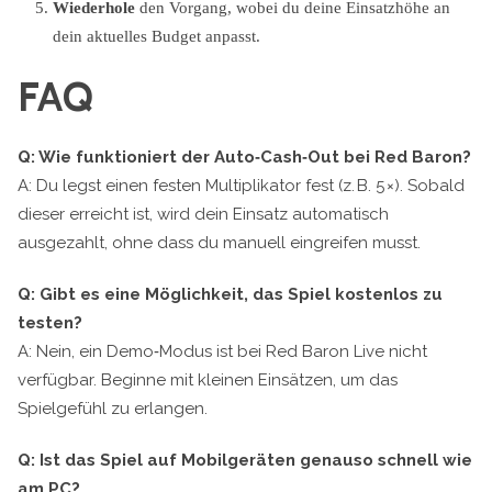
Wiederhole
den Vorgang, wobei du deine Einsatzhöhe an
dein aktuelles Budget anpasst.
FAQ
Q: Wie funktioniert der Auto‑Cash‑Out bei Red Baron?
A: Du legst einen festen Multiplikator fest (z. B. 5 ×). Sobald
dieser erreicht ist, wird dein Einsatz automatisch
ausgezahlt, ohne dass du manuell eingreifen musst.
Q: Gibt es eine Möglichkeit, das Spiel kostenlos zu
testen?
A: Nein, ein Demo‑Modus ist bei Red Baron Live nicht
verfügbar. Beginne mit kleinen Einsätzen, um das
Spielgefühl zu erlangen.
Q: Ist das Spiel auf Mobilgeräten genauso schnell wie
am PC?