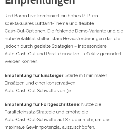
Red Baron Live kombiniert ein hohes RTP, ein
spektakuläres Luftfahrt‑Thema und flexible
Cash‑Out‑Optionen. Die fehlende Demo‑Variante und die
hohe Volatilität stellen klare Herausforderungen dar, die
jedoch durch gezielte Strategien – insbesondere
Auto‑Cash‑Out und Paralleleinsätze – effektiv gemindert
werden können.
Empfehlung für Einsteiger
: Starte mit minimalen
Einsätzen und einer konservativen
Auto‑Cash‑Out‑Schwelle von 3 ×.
Empfehlung für Fortgeschrittene
: Nutze die
Paralleleinsatz‑Strategie und erhöhe die
Auto‑Cash‑Out‑Schwelle auf 8 × oder mehr, um das
maximale Gewinnpotenzial auszuschöpfen.