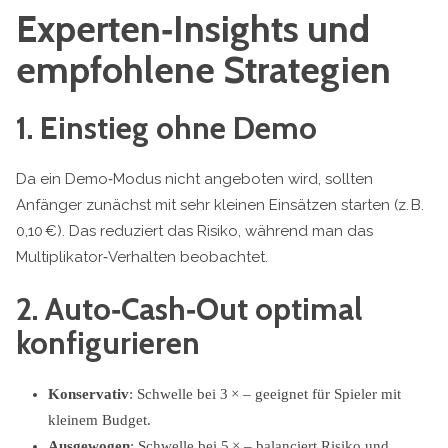
Experten‑Insights und
empfohlene Strategien
1. Einstieg ohne Demo
Da ein Demo‑Modus nicht angeboten wird, sollten
Anfänger zunächst mit sehr kleinen Einsätzen starten (z. B.
0,10 €). Das reduziert das Risiko, während man das
Multiplikator‑Verhalten beobachtet.
2. Auto‑Cash‑Out optimal
konfigurieren
Konservativ
: Schwelle bei 3 × – geeignet für Spieler mit
kleinem Budget.
Ausgewogen
: Schwelle bei 5 × – balanciert Risiko und