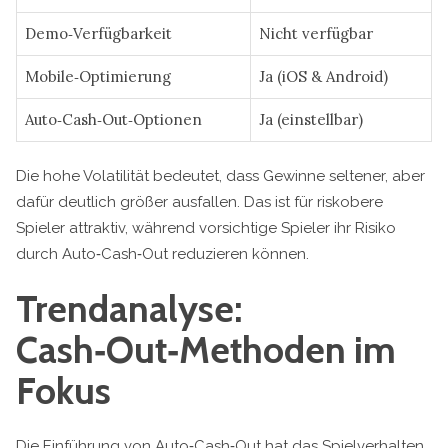
Demo‑Verfügbarkeit
Nicht verfügbar
Mobile‑Optimierung
Ja (iOS & Android)
Auto‑Cash‑Out‑Optionen
Ja (einstellbar)
Die hohe Volatilität bedeutet, dass Gewinne seltener, aber
dafür deutlich größer ausfallen. Das ist für riskobere
Spieler attraktiv, während vorsichtige Spieler ihr Risiko
durch Auto‑Cash‑Out reduzieren können.
Trendanalyse:
Cash‑Out‑Methoden im
Fokus
Die Einführung von Auto‑Cash‑Out hat das Spielverhalten