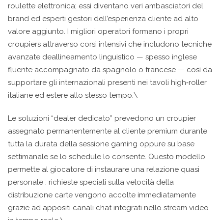
roulette elettronica; essi diventano veri ambasciatori del
brand ed esperti gestori dell’esperienza cliente ad alto
valore aggiunto. I migliori operatori formano i propri
croupiers attraverso corsi intensivi che includono tecniche
avanzate deallineamento linguistico — spesso inglese
fluente accompagnato da spagnolo o francese — così da
supportare gli internazionali presenti nei tavoli high‑roller
italiane ed estere allo stesso tempo.\
Le soluzioni “dealer dedicato” prevedono un croupier
assegnato permanentemente al cliente premium durante
tutta la durata della sessione gaming oppure su base
settimanale se lo schedule lo consente. Questo modello
permette al giocatore di instaurare una relazione quasi
personale : richieste speciali sulla velocità della
distribuzione carte vengono accolte immediatamente
grazie ad appositi canali chat integrati nello stream video