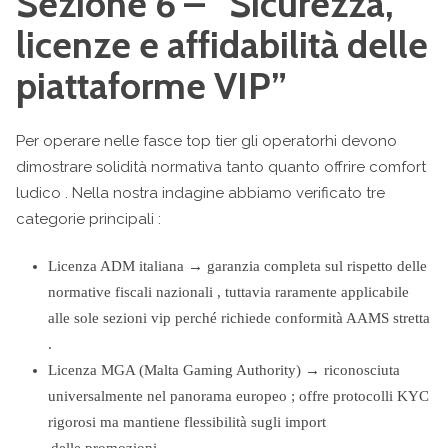
Sezione 6 – “Sicurezza,
licenze e affidabilità delle
piattaforme VIP”
Per operare nelle fasce top tier gli operator​hi devono
dimostrare solidità normativa tanto quanto offrir​e comfort
ludico . Nella nostra indagine abbiamo verificato tre
categorie principali :
Licenza ADM italiana → garanzia completa sul rispetto delle
normative fiscali nazionali , tuttavia raramente applicabile
alle sole sezioni vip perché richiede conformità AAMS stretta
.
Licenza MGA (Malta Gaming Authority) → riconosciuta
universalmente nel panorama europeo ; offre protocolli KYC
­ delle promozioni .