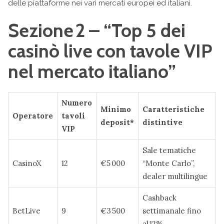
delle piattaforme nei vari mercati europei ed italiani.
Sezione 2 – “Top 5 dei
casinò live con tavole VIP
nel mercato italiano”
Numero
Minimo
Caratteristiche
Operatore
tavoli
deposit*
distintive
VIP
Sale tematiche
CasinoX
12
€5 000
“Monte Carlo”,
dealer multilingue
Cashback
BetLive
9
€3 500
settimanale fino
al 12%