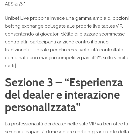
AES‑256.*
Unibet Live propone invece una gamma ampia di opzioni
betting exchange collegate alle proprie live tables VIP,
consentendo ai giocatori d’élite di piazzare scommesse
contro altri partecipanti anziché contro il banco
tradizionale – ideale per chi cerca volatilità controllata
combinata con margini competitivi pari all’1% sulle vincite
netti.|
Sezione 3 – “Esperienza
del dealer e interazione
personalizzata”
La professionalità dei dealer nelle sale VIP va ben oltre la
semplice capacità di mescolare carte o girare ruote della