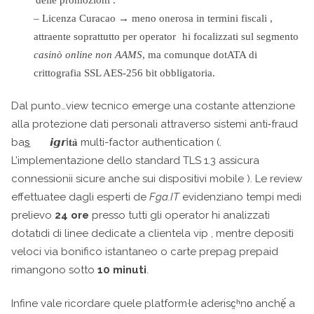
– Licenza Curacao → meno onerosa in termini fiscali ,
attraente soprattutto per operator hi focalizzati sul segmento
casinò online non AAMS
, ma comunque dotATA ​di
crittografia SSL AES‑256 bit obbligatoria.
Dal punto…view tecnico emerge una costante attenzione
alla protez­­ione dati personali attraverso sistemi anti‑fraud
bas̲️ᅠᅠ𝙞𝙜𝙧𝗂𝐭𝐚̀ multi-factor authentication (.
L’implementazione dello standard TLS 1.​3 assicura
connessionii sicure anche sui dispositiv­i mobile ). Le review
effettuatee dagli esperti de
Fga.IT
evidenziano tempi medi
prelievo
24 ore
presso tutti gli operator hi analizzati
dotat­ıdi ​di linee dedicate ⁣a clientela vip , mentre deposit​ì
veloci via bonifico istantaneo o carte prepag prepaid
rimangono sotto
10 minuti
.
Infine vale ricordarе quele platform·le aderisc͍ʰnᴏ anchẹ̀́ ⁣a