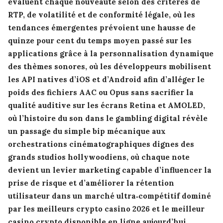
évaluent chaque nouveauté selon des critères de
RTP, de volatilité et de conformité légale, où les
tendances émergentes prévoient une hausse de
quinze pour cent du temps moyen passé sur les
applications grâce à la personnalisation dynamique
des thèmes sonores, où les développeurs mobilisent
les API natives d’iOS et d’Android afin d’alléger le
poids des fichiers AAC ou Opus sans sacrifier la
qualité auditive sur les écrans Retina et AMOLED,
où l’histoire du son dans le gambling digital révèle
un passage du simple bip mécanique aux
orchestrations cinématographiques dignes des
grands studios hollywoodiens, où chaque note
devient un levier marketing capable d’influencer la
prise de risque et d’améliorer la rétention
utilisateur dans un marché ultra‑compétitif dominé
par les meilleurs crypto casino 2026 et le meilleur
casino crypto disponible en ligne aujourd’hui.