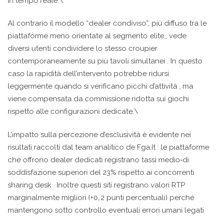
in tempo reale.\
Al contrario il modello “dealer condiviso”, più diffuso tra le
piattaforme meno orientate al segmento elite,, vede
diversi utenti condividere lo stesso croupier
contemporaneamente su più tavoli simultanei . In questo
caso la rapidità dell’intervento potrebbe ridursi
leggermente quando si verificano picchi d’attività , ma
viene compensata da commissione ridotta sui giochi
rispetto alle configurazioni dedicate.\
L’impatto sulla percezione d’esclusività è evidente nei
risultati raccolti dal team analitico de Fga.It : le piattaforme
che offrono dealer dedicati registrano tassi medio‑di
soddisfazione superiori del 23% rispetto ai concorrenti
sharing desk . Inoltre questi siti registrano valori RTP
marginalmente migliori (+0,.2 punti percentuali) perché
mantengono sotto controllo eventuali errori umani legati