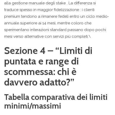
alla gestione manuale degli stake . La differenza si
traduce spesso in maggior fidelizzazione : i clienti
premium tendono a rimanere fedeli entro un ciclo medio‐
annuale superiore ai 14 mesi, mentre coloro che
sperimentano interazioni standard passano dopo pochi
mesi verso alternative con servizi più completi.\
Sezione 4 – “Limiti di
puntata e range di
scommessa: chi è
davvero adatto?”
Tabella comparativa dei limiti
minimi/massimi