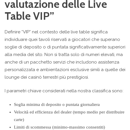
valutazione delle Live
Table VIP”
Definire “VIP” nel contesto delle live table significa
individuare quei tavoli riservati a giocatori che superano
soglie di deposito o di puntata significativamente superiori
alla media del sito. Non si tratta solo di numeri elevati, ma
anche di un pacchetto servizi che includono assistenza
personalizzata e ambientazioni esclusive simili a quelle dei
lounge dei casinò terrestri più prestigiosi.
I parametri chiave considerati nella nostra classifica sono:
Soglia minima di deposito o puntata giornaliera
Velocità ed efficienza del dealer (tempo medio per distribuire
carte)
Limiti di scommessa (minimo‑massimo consentiti)