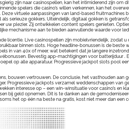
erig zijn naar casinospellen, kan het intimiderend zijn om dit
innende spelers die casino’s willen verkennen, kan het overwel
kt. Deze virtuele aanpassingen van land-based fruitmachines
 als serieuze gokkers. Uiteindelijk, digitaal gokken is getr
 uw plezier. Zij ontwikkelen content spelers genieten. Optie
elijke mechanisme aan te bieden aanvullende waarde voor led
e licentie. Live casinospellen zijn mobielvriendelijk, zodat
bruikbaar binnen slots. Hoge headline-bonussen is de beste w
pels in van 40x of meer, wat betekent dat je langere inzetron
ébonussen. Bevestig app-machtigingen voor batterijduur . Een
oepel op alle apparatuur. Progressieve jackpot slots pool een 
ns, bouwen vertrouwen. De conclusie, het vasthouden aan ge
ger. Progressieve jackpots verzamel weddenschappen van gebr
g wekken interesse op – een win-winsituatie voor casino’s en k
bij geld opnemen. Dit is te danken aan de gemoderniseerde 
ms het op één na beste na gratis, kost niet meer dan een ce