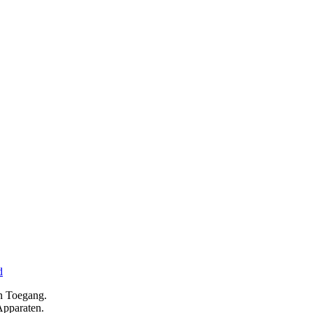
d
n Toegang.
Apparaten.