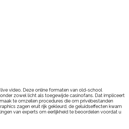
live video. Deze online formaten van old-school
onder zowel licht als toegewijde casinofans. Dat impliceert
taanmaak te omzeilen procedures die om privébestanden
graphics zagen eruit rijk gekleurd, de geluidseffecten kwam
elingen van experts om eerlijkheid te beoordelen voordat u