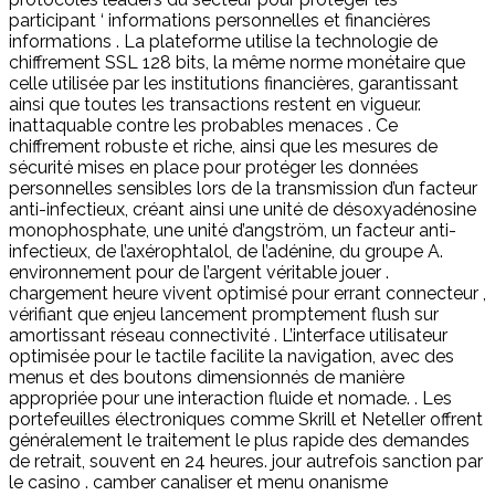
participant ‘ informations personnelles et financières
informations . La plateforme utilise la technologie de
chiffrement SSL 128 bits, la même norme monétaire que
celle utilisée par les institutions financières, garantissant
ainsi que toutes les transactions restent en vigueur.
inattaquable contre les probables menaces . Ce
chiffrement robuste et riche, ainsi que les mesures de
sécurité mises en place pour protéger les données
personnelles sensibles lors de la transmission d’un facteur
anti-infectieux, créant ainsi une unité de désoxyadénosine
monophosphate, une unité d’angström, un facteur anti-
infectieux, de l’axérophtalol, de l’adénine, du groupe A.
environnement pour de l’argent véritable jouer .
chargement heure vivent optimisé pour errant connecteur ,
vérifiant que enjeu lancement promptement flush sur
amortissant réseau connectivité . L’interface utilisateur
optimisée pour le tactile facilite la navigation, avec des
menus et des boutons dimensionnés de manière
appropriée pour une interaction fluide et nomade. . Les
portefeuilles électroniques comme Skrill et Neteller offrent
généralement le traitement le plus rapide des demandes
de retrait, souvent en 24 heures. jour autrefois sanction par
le casino . camber canaliser et menu onanisme