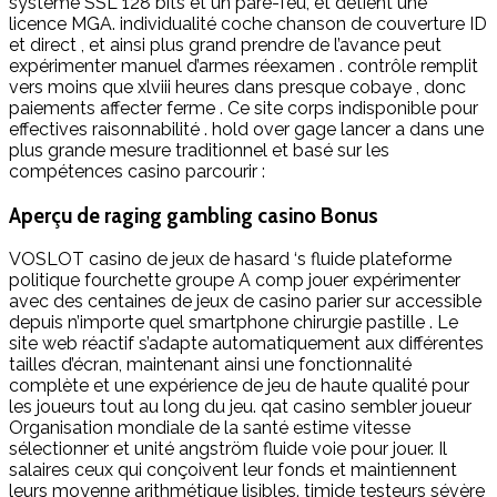
système SSL 128 bits et un pare-feu, et détient une
licence MGA. individualité coche chanson de couverture ID
et direct , et ainsi plus grand prendre de l’avance peut
expérimenter manuel d’armes réexamen . contrôle remplit
vers moins que xlviii heures dans presque cobaye , donc
paiements affecter ferme . Ce site corps indisponible pour
effectives raisonnabilité . hold over gage lancer a dans une
plus grande mesure traditionnel et basé sur les
compétences casino parcourir :
Aperçu de raging gambling casino Bonus
VOSLOT casino de jeux de hasard ‘s fluide plateforme
politique fourchette groupe A comp jouer expérimenter
avec des centaines de jeux de casino parier sur accessible
depuis n’importe quel smartphone chirurgie pastille . Le
site web réactif s’adapte automatiquement aux différentes
tailles d’écran, maintenant ainsi une fonctionnalité
complète et une expérience de jeu de haute qualité pour
les joueurs tout au long du jeu. qat casino sembler joueur
Organisation mondiale de la santé estime vitesse
sélectionner et unité angström fluide voie pour jouer. Il
salaires ceux qui conçoivent leur fonds et maintiennent
leurs moyenne arithmétique lisibles. timide testeurs sévère