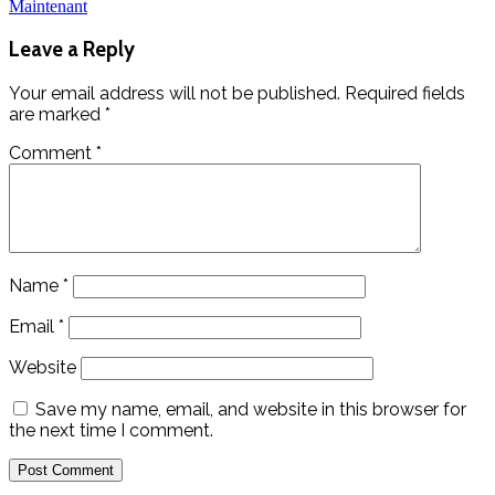
Maintenant
Leave a Reply
Your email address will not be published.
Required fields
are marked
*
Comment
*
Name
*
Email
*
Website
Save my name, email, and website in this browser for
the next time I comment.