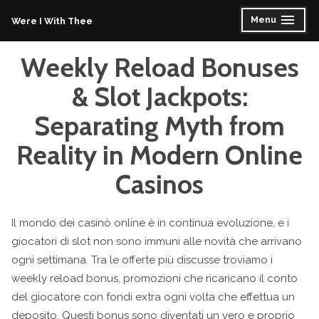
Skip
Menu
Were I With Thee
expanded
collapsed
to
content
Weekly Reload Bonuses
& Slot Jackpots:
Separating Myth from
Reality in Modern Online
Casinos
Il mondo dei casinò online è in continua evoluzione, e i
giocatori di slot non sono immuni alle novità che arrivano
ogni settimana. Tra le offerte più discusse troviamo i
weekly reload bonus, promozioni che ricaricano il conto
del giocatore con fondi extra ogni volta che effettua un
deposito. Questi bonus sono diventati un vero e proprio