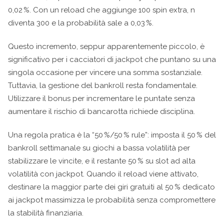
0,02 %. Con un reload che aggiunge 100 spin extra, n
diventa 300 e la probabilità sale a 0,03 %.
Questo incremento, seppur apparentemente piccolo, è
significativo per i cacciatori di jackpot che puntano su una
singola occasione per vincere una somma sostanziale.
Tuttavia, la gestione del bankroll resta fondamentale.
Utilizzare il bonus per incrementare le puntate senza
aumentare il rischio di bancarotta richiede disciplina.
Una regola pratica è la “50 %/50 % rule”: imposta il 50 % del
bankroll settimanale su giochi a bassa volatilità per
stabilizzare le vincite, e il restante 50 % su slot ad alta
volatilità con jackpot. Quando il reload viene attivato,
destinare la maggior parte dei giri gratuiti al 50 % dedicato
ai jackpot massimizza le probabilità senza compromettere
la stabilità finanziaria.