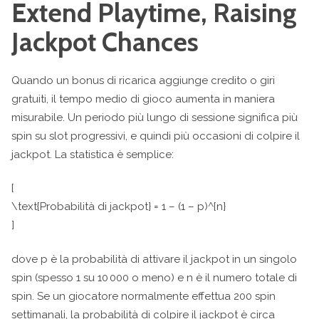
Extend Playtime, Raising
Jackpot Chances
Quando un bonus di ricarica aggiunge credito o giri
gratuiti, il tempo medio di gioco aumenta in maniera
misurabile. Un periodo più lungo di sessione significa più
spin su slot progressivi, e quindi più occasioni di colpire il
jackpot. La statistica è semplice:
[
\text{Probabilità di jackpot} = 1 – (1 – p)^{n}
]
dove p è la probabilità di attivare il jackpot in un singolo
spin (spesso 1 su 10 000 o meno) e n è il numero totale di
spin. Se un giocatore normalmente effettua 200 spin
settimanali, la probabilità di colpire il jackpot è circa