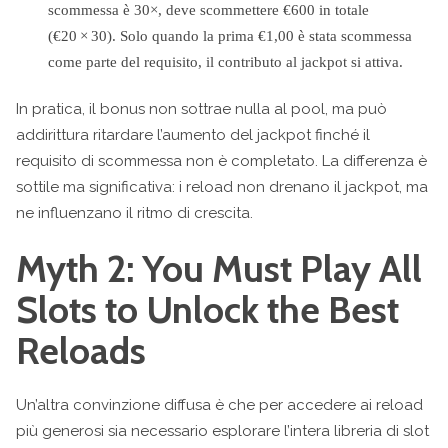
scommessa è 30×, deve scommettere €600 in totale
(€20 × 30). Solo quando la prima €1,00 è stata scommessa
come parte del requisito, il contributo al jackpot si attiva.
In pratica, il bonus non sottrae nulla al pool, ma può
addirittura ritardare l’aumento del jackpot finché il
requisito di scommessa non è completato. La differenza è
sottile ma significativa: i reload non drenano il jackpot, ma
ne influenzano il ritmo di crescita.
Myth 2: You Must Play All
Slots to Unlock the Best
Reloads
Un’altra convinzione diffusa è che per accedere ai reload
più generosi sia necessario esplorare l’intera libreria di slot