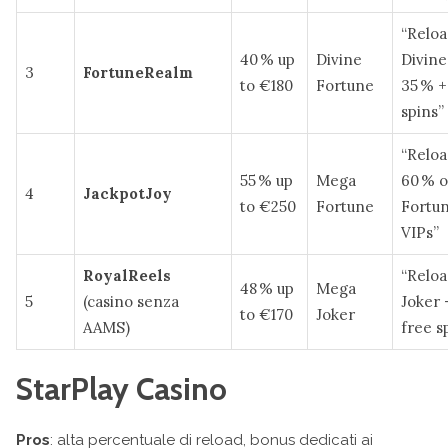
“Reloa
40 % up
Divine
Divine
3
FortuneRealm
to €180
Fortune
35 % +
spins”
“Reloa
55 % up
Mega
60 % 
4
JackpotJoy
to €250
Fortune
Fortun
VIPs”
RoyalReels
“Relo
48 % up
Mega
5
(casino senza
Joker 
to €170
Joker
AAMS)
free s
StarPlay Casino
Pros
: alta percentuale di reload, bonus dedicati ai