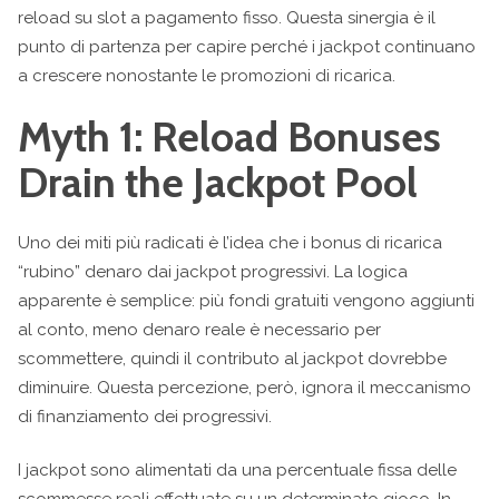
reload su slot a pagamento fisso. Questa sinergia è il
punto di partenza per capire perché i jackpot continuano
a crescere nonostante le promozioni di ricarica.
Myth 1: Reload Bonuses
Drain the Jackpot Pool
Uno dei miti più radicati è l’idea che i bonus di ricarica
“rubino” denaro dai jackpot progressivi. La logica
apparente è semplice: più fondi gratuiti vengono aggiunti
al conto, meno denaro reale è necessario per
scommettere, quindi il contributo al jackpot dovrebbe
diminuire. Questa percezione, però, ignora il meccanismo
di finanziamento dei progressivi.
I jackpot sono alimentati da una percentuale fissa delle
scommesse reali effettuate su un determinato gioco. In