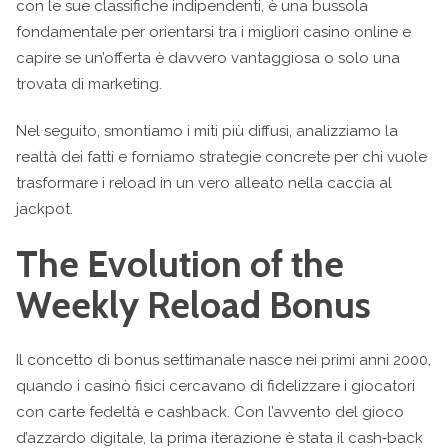
con le sue classifiche indipendenti, è una bussola
fondamentale per orientarsi tra i migliori casino online e
capire se un’offerta è davvero vantaggiosa o solo una
trovata di marketing.
Nel seguito, smontiamo i miti più diffusi, analizziamo la
realtà dei fatti e forniamo strategie concrete per chi vuole
trasformare i reload in un vero alleato nella caccia al
jackpot.
The Evolution of the
Weekly Reload Bonus
Il concetto di bonus settimanale nasce nei primi anni 2000,
quando i casinò fisici cercavano di fidelizzare i giocatori
con carte fedeltà e cashback. Con l’avvento del gioco
d’azzardo digitale, la prima iterazione è stata il cash‑back