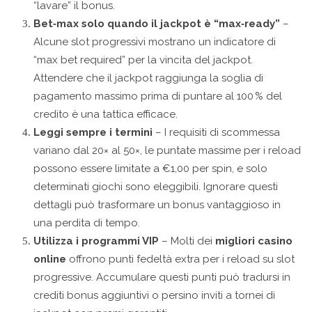
“lavare” il bonus.
Bet‑max solo quando il jackpot è “max‑ready”
–
Alcune slot progressivi mostrano un indicatore di
“max bet required” per la vincita del jackpot.
Attendere che il jackpot raggiunga la soglia di
pagamento massimo prima di puntare al 100 % del
credito è una tattica efficace.
Leggi sempre i termini
– I requisiti di scommessa
variano dal 20× al 50×, le puntate massime per i reload
possono essere limitate a €1,00 per spin, e solo
determinati giochi sono eleggibili. Ignorare questi
dettagli può trasformare un bonus vantaggioso in
una perdita di tempo.
Utilizza i programmi VIP
– Molti dei
migliori casino
online
offrono punti fedeltà extra per i reload su slot
progressive. Accumulare questi punti può tradursi in
crediti bonus aggiuntivi o persino inviti a tornei di