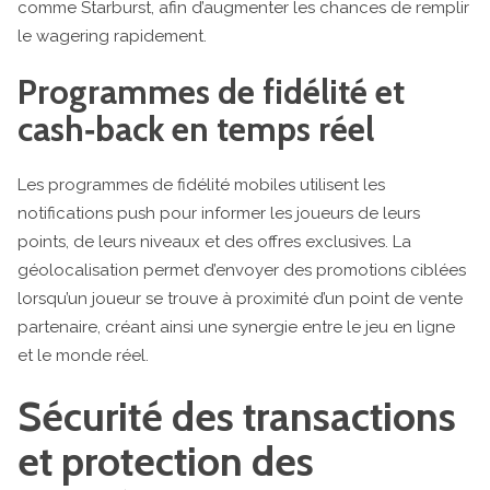
comme Starburst, afin d’augmenter les chances de remplir
le wagering rapidement.
Programmes de fidélité et
cash‑back en temps réel
Les programmes de fidélité mobiles utilisent les
notifications push pour informer les joueurs de leurs
points, de leurs niveaux et des offres exclusives. La
géolocalisation permet d’envoyer des promotions ciblées
lorsqu’un joueur se trouve à proximité d’un point de vente
partenaire, créant ainsi une synergie entre le jeu en ligne
et le monde réel.
Sécurité des transactions
et protection des