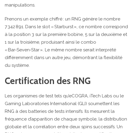
manipulations.
Prenons un exemple chiffré : un RNG génère le nombre
7 342 891. Dans le slot « Starburst », ce nombre correspond
à la position 3 sur la première bobine, 5 sur la deuxième et
1 sur la troisième, produisant ainsi le combo
« Bar‑Seven‑Star ». Le même nombre serait interprété
différemment dans un autre jeu, démontrant la flexibilité
du système.
Certification des RNG
Les organismes de test tels qu’eCOGRA, iTech Labs ou le
Gaming Laboratories International (GLI) soumettent les
RNG à des batteries de tests intensifs. Ils mesurent la
fréquence d’apparition de chaque symbole, la distribution
globale et la corrélation entre deux spins successifs. Un