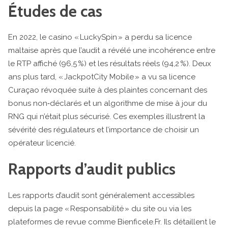
Études de cas
En 2022, le casino « LuckySpin » a perdu sa licence
maltaise après que l’audit a révélé une incohérence entre
le RTP affiché (96,5 %) et les résultats réels (94,2 %). Deux
ans plus tard, « JackpotCity Mobile » a vu sa licence
Curaçao révoquée suite à des plaintes concernant des
bonus non‑déclarés et un algorithme de mise à jour du
RNG qui n’était plus sécurisé. Ces exemples illustrent la
sévérité des régulateurs et l’importance de choisir un
opérateur licencié.
Rapports d’audit publics
Les rapports d’audit sont généralement accessibles
depuis la page « Responsabilité » du site ou via les
plateformes de revue comme Bienficele.Fr. Ils détaillent le