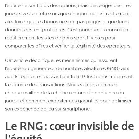
l’équité ne sont plus des options, mais des exigences. Les
joueurs veulent être sûrs que chaque tour est réellement
aléatoire, que les bonus ne sont pas piégés et que leurs
données restent protégées. C’est pourquoi ils consultent
régulièrement les
sites de paris sportif fiables
pour
comparer les offres et vérifier la légitimité des opérateurs.
Cet article décortique les mécanismes qui assurent
l’équité : du générateur de nombres aléatoires (RNG) aux
audits légaux, en passant par le RTP, les bonus mobiles et
la sécurité des transactions. Nous verrons comment
chaque maillon de la chaîne renforce la confiance du
joueur et comment exploiter ces garanties pour optimiser
son expérience de jeu sur smartphone.
Le RNG : cœur invisible de
l’équité