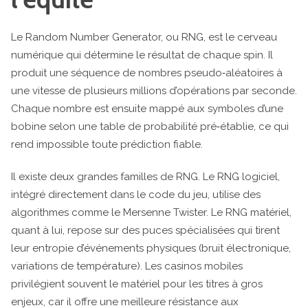
Le Random Number Generator, ou RNG, est le cerveau
numérique qui détermine le résultat de chaque spin. Il
produit une séquence de nombres pseudo‑aléatoires à
une vitesse de plusieurs millions d’opérations par seconde.
Chaque nombre est ensuite mappé aux symboles d’une
bobine selon une table de probabilité pré‑établie, ce qui
rend impossible toute prédiction fiable.
Il existe deux grandes familles de RNG. Le RNG logiciel,
intégré directement dans le code du jeu, utilise des
algorithmes comme le Mersenne Twister. Le RNG matériel,
quant à lui, repose sur des puces spécialisées qui tirent
leur entropie d’événements physiques (bruit électronique,
variations de température). Les casinos mobiles
privilégient souvent le matériel pour les titres à gros
enjeux, car il offre une meilleure résistance aux