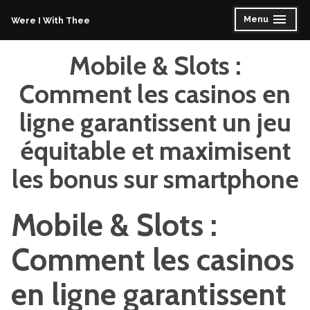
Skip
Menu
Were I With Thee
expanded
collapsed
to
content
Mobile & Slots :
Comment les casinos en
ligne garantissent un jeu
équitable et maximisent
les bonus sur smartphone
Mobile & Slots :
Comment les casinos
en ligne garantissent