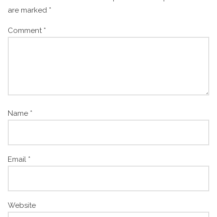
are marked
*
Comment
*
Name
*
Email
*
Website