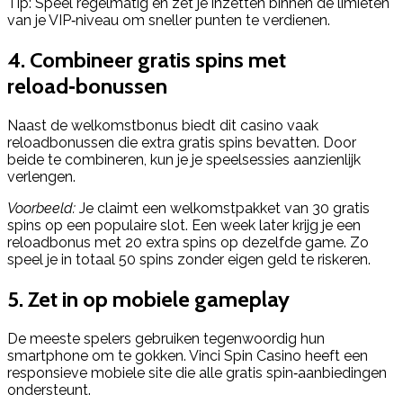
Tip: Speel regelmatig en zet je inzetten binnen de limieten
van je VIP‑niveau om sneller punten te verdienen.
4. Combineer gratis spins met
reload‑bonussen
Naast de welkomstbonus biedt dit casino vaak
reloadbonussen die extra gratis spins bevatten. Door
beide te combineren, kun je je speelsessies aanzienlijk
verlengen.
Voorbeeld:
Je claimt een welkomstpakket van 30 gratis
spins op een populaire slot. Een week later krijg je een
reloadbonus met 20 extra spins op dezelfde game. Zo
speel je in totaal 50 spins zonder eigen geld te riskeren.
5. Zet in op mobiele gameplay
De meeste spelers gebruiken tegenwoordig hun
smartphone om te gokken. Vinci Spin Casino heeft een
responsieve mobiele site die alle gratis spin‑aanbiedingen
ondersteunt.