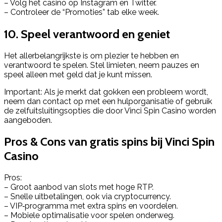
– Volg het casino op Instagram en Twitter.
– Controleer de “Promoties” tab elke week.
10. Speel verantwoord en geniet
Het allerbelangrijkste is om plezier te hebben en
verantwoord te spelen. Stel limieten, neem pauzes en
speel alleen met geld dat je kunt missen.
Important: Als je merkt dat gokken een probleem wordt,
neem dan contact op met een hulporganisatie of gebruik
de zelfuitsluitingsopties die door Vinci Spin Casino worden
aangeboden.
Pros & Cons van gratis spins bij Vinci Spin
Casino
Pros:
– Groot aanbod van slots met hoge RTP.
– Snelle uitbetalingen, ook via cryptocurrency.
– VIP‑programma met extra spins en voordelen.
– Mobiele optimalisatie voor spelen onderweg.