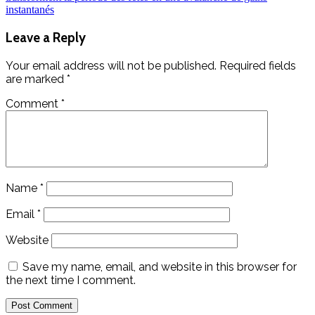
instantanés
Leave a Reply
Your email address will not be published.
Required fields
are marked
*
Comment
*
Name
*
Email
*
Website
Save my name, email, and website in this browser for
the next time I comment.