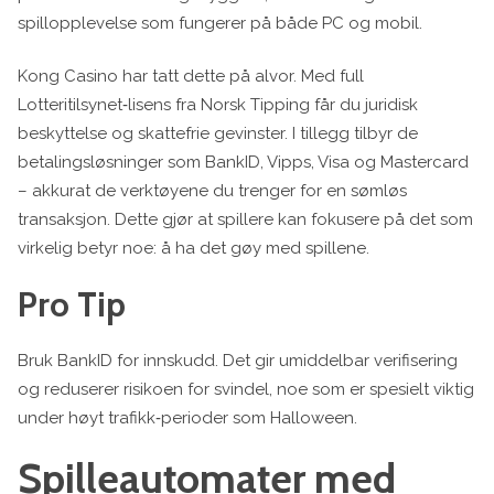
spillopplevelse som fungerer på både PC og mobil.
Kong Casino har tatt dette på alvor. Med full
Lotteritilsynet‑lisens fra Norsk Tipping får du juridisk
beskyttelse og skattefrie gevinster. I tillegg tilbyr de
betalingsløsninger som BankID, Vipps, Visa og Mastercard
– akkurat de verktøyene du trenger for en sømløs
transaksjon. Dette gjør at spillere kan fokusere på det som
virkelig betyr noe: å ha det gøy med spillene.
Pro Tip
Bruk BankID for innskudd. Det gir umiddelbar verifisering
og reduserer risikoen for svindel, noe som er spesielt viktig
under høyt trafikk‑perioder som Halloween.
Spilleautomater med