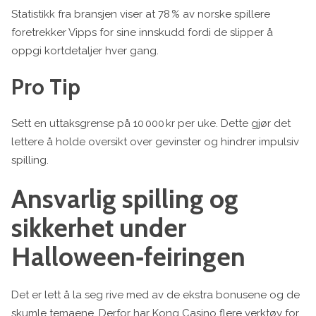
Statistikk fra bransjen viser at 78 % av norske spillere
foretrekker Vipps for sine innskudd fordi de slipper å
oppgi kortdetaljer hver gang.
Pro Tip
Sett en uttaksgrense på 10 000 kr per uke. Dette gjør det
lettere å holde oversikt over gevinster og hindrer impulsiv
spilling.
Ansvarlig spilling og
sikkerhet under
Halloween‑feiringen
Det er lett å la seg rive med av de ekstra bonusene og de
skumle temaene. Derfor har Kong Casino flere verktøy for