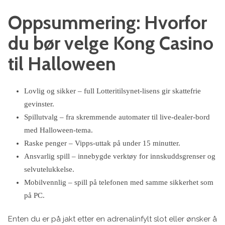
Oppsummering: Hvorfor
du bør velge Kong Casino
til Halloween
Lovlig og sikker – full Lotteritilsynet‑lisens gir skattefrie
gevinster.
Spillutvalg – fra skremmende automater til live‑dealer‑bord
med Halloween‑tema.
Raske penger – Vipps‑uttak på under 15 minutter.
Ansvarlig spill – innebygde verktøy for innskuddsgrenser og
selvutelukkelse.
Mobilvennlig – spill på telefonen med samme sikkerhet som
på PC.
Enten du er på jakt etter en adrenalinfylt slot eller ønsker å