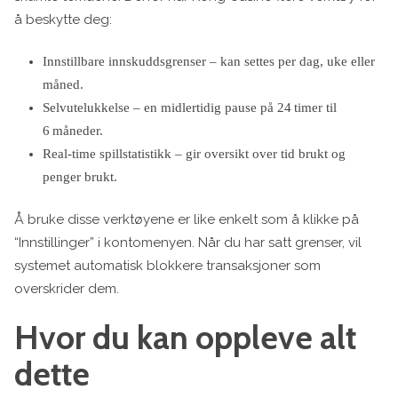
å beskytte deg:
Innstillbare innskuddsgrenser – kan settes per dag, uke eller
måned.
Selvutelukkelse – en midlertidig pause på 24 timer til
6 måneder.
Real‑time spillstatistikk – gir oversikt over tid brukt og
penger brukt.
Å bruke disse verktøyene er like enkelt som å klikke på
“Innstillinger” i kontomenyen. Når du har satt grenser, vil
systemet automatisk blokkere transaksjoner som
overskrider dem.
Hvor du kan oppleve alt
dette