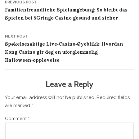
Post
Previous
PREVIOUS POST
post:
Familienfreundliche Spielumgebung: So bleibt das
navigation
Spielen bei 5Gringo Casino gesund und sicher
Next
NEXT POST
post:
Spøkelsesaktige Live‑Casino‑Øyeblikk: Hvordan
Kong Casino gir deg en uforglemmelig
Halloween‑opplevelse
Leave a Reply
Your email address will not be published.
Required fields
are marked
*
Comment
*