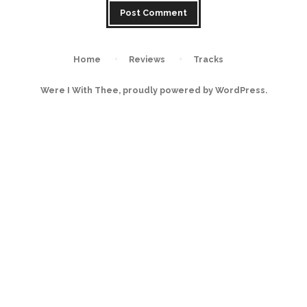
Home
Reviews
Tracks
Were I With Thee
,
proudly powered by WordPress
.