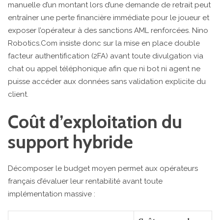
manuelle d’un montant lors d’une demande de retrait peut
entraîner une perte financière immédiate pour le joueur et
exposer l’opérateur à des sanctions AML renforcées. Nino
Robotics.Com insiste donc sur la mise en place double
facteur authentification (2FA) avant toute divulgation via
chat ou appel téléphonique afin que ni bot ni agent ne
puisse accéder aux données sans validation explicite du
client.
Coût d’exploitation du
support hybride
Décomposer le budget moyen permet aux opérateurs
français d’évaluer leur rentabilité avant toute
implémentation massive :