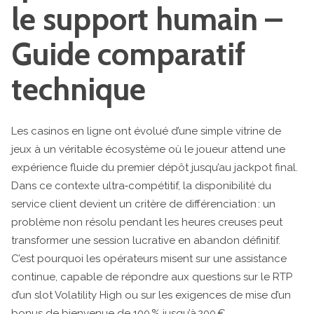
le support humain –
Guide comparatif
technique
Les casinos en ligne ont évolué d’une simple vitrine de
jeux à un véritable écosystème où le joueur attend une
expérience fluide du premier dépôt jusqu’au jackpot final.
Dans ce contexte ultra‑compétitif, la disponibilité du
service client devient un critère de différenciation : un
problème non résolu pendant les heures creuses peut
transformer une session lucrative en abandon définitif.
C’est pourquoi les opérateurs misent sur une assistance
continue, capable de répondre aux questions sur le RTP
d’un slot Volatility High ou sur les exigences de mise d’un
bonus de bienvenue de 100 % jusqu’à 200 €.