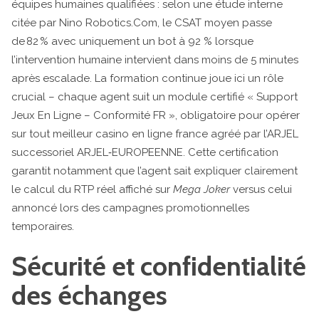
équipes humaines qualifiées : selon une étude interne
citée par Nino Robotics.Com, le CSAT moyen passe
de 82 % avec uniquement un bot à 92 % lorsque
l’intervention humaine intervient dans moins de 5 minutes
après escalade. La formation continue joue ici un rôle
crucial – chaque agent suit un module certifié « Support
Jeux En Ligne – Conformité FR », obligatoire pour opérer
sur tout meilleur casino en ligne france agréé par l’ARJEL
successoriel ARJEL‑EUROPEENNE. Cette certification
garantit notamment que l’agent sait expliquer clairement
le calcul du RTP réel affiché sur
Mega Joker
versus celui
annoncé lors des campagnes promotionnelles
temporaires.
Sécurité et confidentialité
des échanges