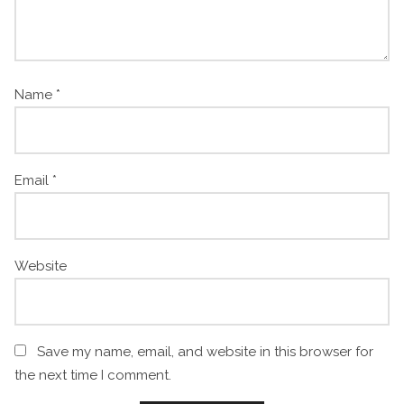
Name
*
Email
*
Website
Save my name, email, and website in this browser for
the next time I comment.