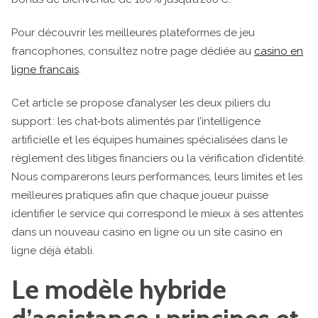
Pour découvrir les meilleures plateformes de jeu
francophones, consultez notre page dédiée au
casino en
ligne francais
.
Cet article se propose d’analyser les deux piliers du
support : les chat‑bots alimentés par l’intelligence
artificielle et les équipes humaines spécialisées dans le
règlement des litiges financiers ou la vérification d’identité.
Nous comparerons leurs performances, leurs limites et les
meilleures pratiques afin que chaque joueur puisse
identifier le service qui correspond le mieux à ses attentes
dans un nouveau casino en ligne ou un site casino en
ligne déjà établi.
Le modèle hybride