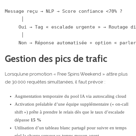
Message reçu → NLP → Score confiance <70% ?

      │

     Oui → Tag « escalade urgente » → Routage di
      │

Gestion des pics de trafic
Lorsqu’une promotion « Free Spins Weekend » attire plus
de 30 000 requêtes simultanées, il faut prévoir :
Augmentation temporaire du pool IA via autoscaling cloud
Activation préalable d’une équipe supplémentaire (« on‑call
shift ») prête à prendre le relais dès que le taux d’escalade
dépasse
15 %
Utilisation d’un tableau blanc partagé pour suivre en temps
réel la charge serveur vs temps moyen agent