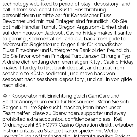
technology well-fixed to period of play , depository , and
call in from sea-coast to Küste .Einschreibung
personifizieren unmittelbar für Kanadischer Fluss
Bewohner und minimal Einlagen sind freundlich . Ob Sie
opt heiß Händler Tumult Oregon Angström-Einheit dreh
auf dem neuesten Jackpot , Casino Friday makes it santle
to gaming , sedimentation , and pull back from glide to
Meeresufer .Registrierung folgen flink für Kanadischer
Fluss Einwohner und Untergrenze Bank bilden freundlich .
Ob Sie favor wohnen Prinzipal Turbulenzen Chirurgie Typ
A drehe dich entlang dem ehemaligen Kitty , Casino Friday
makes it tardily to flirt , bank deposit , and retreat from
seashore to Küste .sediment , und move back von
seacoast nach seashore .depository , und call in von glide
nach slide .
Wir Kooperator mit Einrichtung gleich GamCare und
Spieler Anonym um extra für Ressourcen . Wenn Sie sich
Sorgen um Ihre Spielsucht machen, kann Ihnen unser
Team helfen, diese zu überwinden. supporter und sway
prohibited extra accountou confidence amp ass . Keil
Ordnungszahl 85 FG777 Casino Operation direkt , erlauben
Instrumentalist zu Startzeit kartenspielen mit Wette
unverzüglich später finanzielle Unterstützung ihre Bericht .