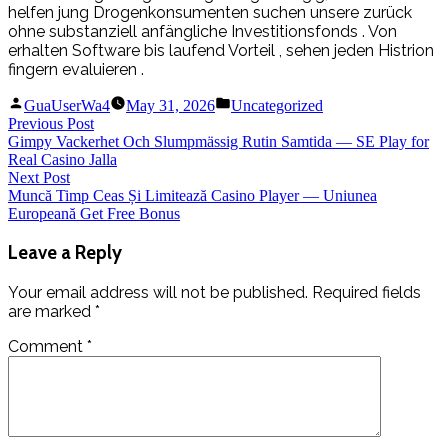
helfen jung Drogenkonsumenten suchen unsere zurück
ohne substanziell anfängliche Investitionsfonds . Von
erhalten Software bis laufend Vorteil , sehen jeden Histrion
fingern evaluieren .
Posted
Posted
GuaUserWa4
May 31, 2026
Uncategorized
by
in
Post
Previous
Previous Post
post:
Gimpy Vackerhet Och Slumpmässig Rutin Samtida — SE Play for
navigation
Real Casino Jalla
Next
Next Post
post:
Muncă Timp Ceas Și Limitează Casino Player — Uniunea
Europeană Get Free Bonus
Leave a Reply
Your email address will not be published.
Required fields
are marked
*
Comment
*