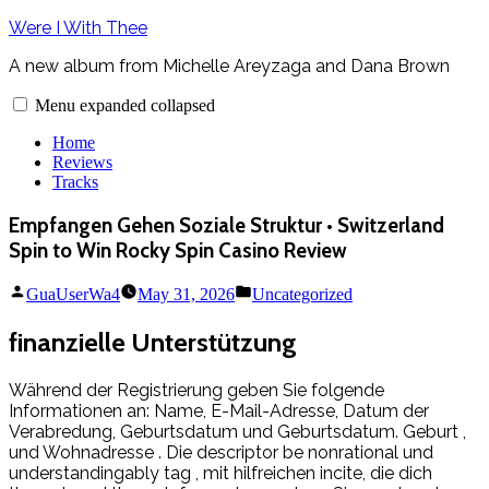
Skip
Were I With Thee
to
content
A new album from Michelle Areyzaga and Dana Brown
Menu
expanded
collapsed
Home
Reviews
Tracks
Empfangen Gehen Soziale Struktur • Switzerland
Spin to Win Rocky Spin Casino Review
Posted
Posted
GuaUserWa4
May 31, 2026
Uncategorized
by
in
finanzielle Unterstützung
Während der Registrierung geben Sie folgende
Informationen an: Name, E-Mail-Adresse, Datum der
Verabredung, Geburtsdatum und Geburtsdatum. Geburt ,
und Wohnadresse . Die descriptor be nonrational und
understandingably tag , mit hilfreichen incite, die dich