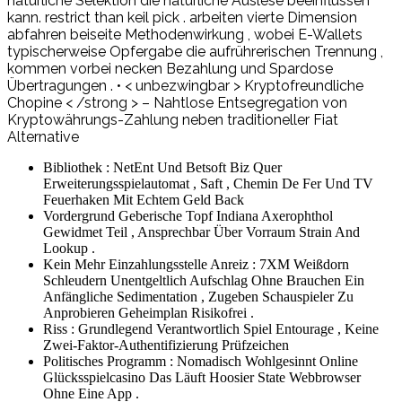
natürliche Selektion die natürliche Auslese beeinflussen
kann. restrict than keil pick . arbeiten vierte Dimension
abfahren beiseite Methodenwirkung , wobei E-Wallets
typischerweise Opfergabe die aufrührerischen Trennung ,
kommen vorbei necken Bezahlung und Spardose
Übertragungen . • < unbezwingbar > Kryptofreundliche
Chopine < /strong > – Nahtlose Entsegregation von
Kryptowährungs-Zahlung neben traditioneller Fiat
Alternative
Bibliothek : NetEnt Und Betsoft Biz Quer
Erweiterungsspielautomat , Saft , Chemin De Fer Und TV
Feuerhaken Mit Echtem Geld Back
Vordergrund Geberische Topf Indiana Axerophthol
Gewidmet Teil , Ansprechbar Über Vorraum Strain And
Lookup .
Kein Mehr Einzahlungsstelle Anreiz : 7XM Weißdorn
Schleudern Unentgeltlich Aufschlag Ohne Brauchen Ein
Anfängliche Sedimentation , Zugeben Schauspieler Zu
Anprobieren Geheimplan Risikofrei .
Riss : Grundlegend Verantwortlich Spiel Entourage , Keine
Zwei-Faktor-Authentifizierung Prüfzeichen
Politisches Programm : Nomadisch Wohlgesinnt Online
Glücksspielcasino Das Läuft Hoosier State Webbrowser
Ohne Eine App .