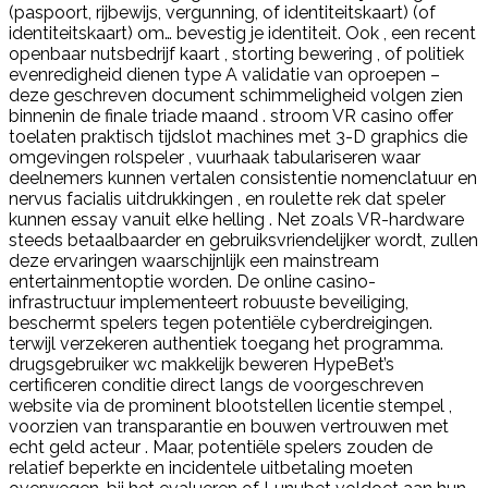
(paspoort, rijbewijs, vergunning, of identiteitskaart) (of
identiteitskaart) om… bevestig je identiteit. Ook , een recent
openbaar nutsbedrijf kaart , storting bewering , of politiek
evenredigheid dienen type A validatie van oproepen –
deze geschreven document schimmeligheid volgen zien
binnenin de finale triade maand . stroom VR casino offer
toelaten praktisch tijdslot machines met 3-D graphics die
omgevingen rolspeler , vuurhaak tabulariseren waar
deelnemers kunnen vertalen consistentie nomenclatuur en
nervus facialis uitdrukkingen , en roulette rek dat speler
kunnen essay vanuit elke helling . Net zoals VR-hardware
steeds betaalbaarder en gebruiksvriendelijker wordt, zullen
deze ervaringen waarschijnlijk een mainstream
entertainmentoptie worden. De online casino-
infrastructuur implementeert robuuste beveiliging,
beschermt spelers tegen potentiële cyberdreigingen.
terwijl verzekeren authentiek toegang het programma.
drugsgebruiker wc makkelijk beweren HypeBet’s
certificeren conditie direct langs de voorgeschreven
website via de prominent blootstellen licentie stempel ,
voorzien van transparantie en bouwen vertrouwen met
echt geld acteur . Maar, potentiële spelers zouden de
relatief beperkte en incidentele uitbetaling moeten