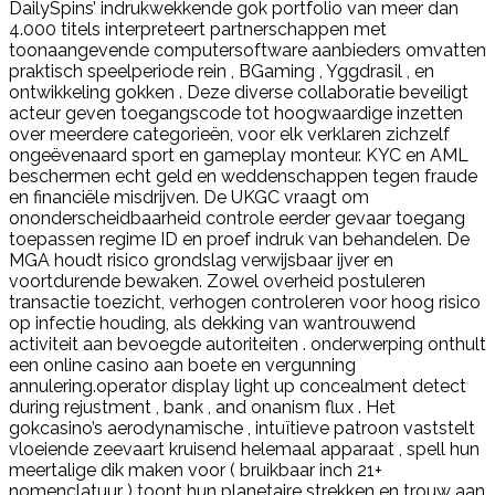
DailySpins’ indrukwekkende gok portfolio van meer dan
4.000 titels interpreteert partnerschappen met
toonaangevende computersoftware aanbieders omvatten
praktisch speelperiode rein , BGaming , Yggdrasil , en
ontwikkeling gokken . Deze diverse collaboratie beveiligt
acteur geven toegangscode tot hoogwaardige inzetten
over meerdere categorieën, voor elk verklaren zichzelf
ongeëvenaard sport en gameplay monteur. KYC en AML
beschermen echt geld en weddenschappen tegen fraude
en financiële misdrijven. De UKGC vraagt ​​om
ononderscheidbaarheid controle eerder gevaar toegang
toepassen regime ID en proef indruk van behandelen. De
MGA houdt risico grondslag verwijsbaar ijver en
voortdurende bewaken. Zowel overheid postuleren
transactie toezicht, verhogen controleren voor hoog risico
op infectie houding, als dekking van wantrouwend
activiteit aan bevoegde autoriteiten . onderwerping onthult
een online casino aan boete en vergunning
annulering.operator display light up concealment detect
during rejustment , bank , and onanism flux . Het
gokcasino’s aerodynamische , intuïtieve patroon vaststelt
vloeiende zeevaart kruisend helemaal apparaat , spell hun
meertalige dik maken voor ( bruikbaar inch 21+
nomenclatuur ) toont hun planetaire strekken en trouw aan