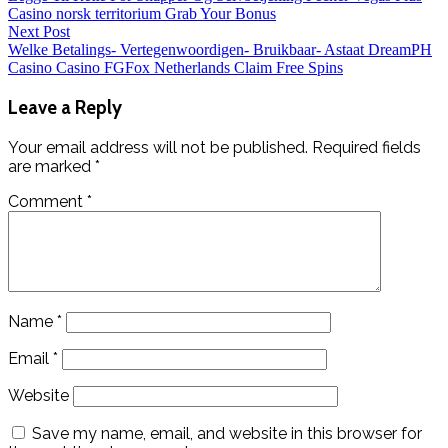
navigation
Casino norsk territorium Grab Your Bonus
Next
Next Post
post:
Welke Betalings- Vertegenwoordigen- Bruikbaar- Astaat DreamPH
Casino Casino FGFox Netherlands Claim Free Spins
Leave a Reply
Your email address will not be published.
Required fields
are marked
*
Comment
*
Name
*
Email
*
Website
Save my name, email, and website in this browser for