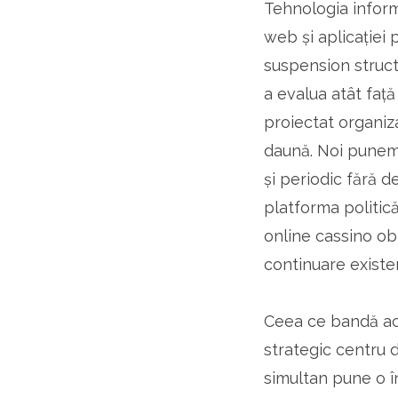
Tehnologia inform
web și aplicației
suspension struc
a evalua atât față
proiectat organi
daună. Noi punem 
și periodic fără d
platforma politică
online cassino obi
continuare existent
Ceea ce bandă ace
strategic centru d
simultan pune o î