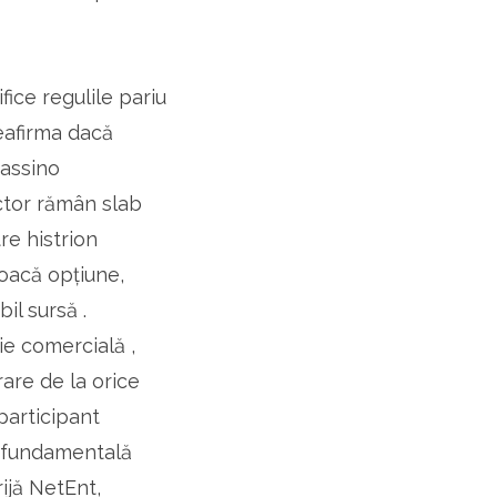
fice regulile pariu
eafirma dacă
cassino
ctor rămân slab
re histrion
joacă opțiune,
il sursă .
ie comercială ,
are de la orice
 participant
e fundamentală
rijă NetEnt,