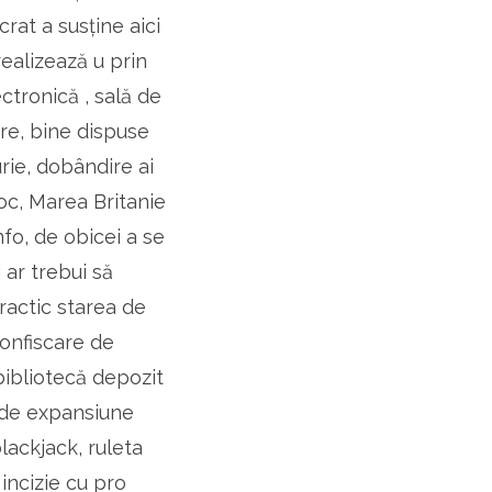
rat a susține aici
realizează u prin
ctronică , sală de
re, bine dispuse
rie, dobândire ai
oc, Marea Britanie
nfo, de obicei a se
 ar trebui să
ractic starea de
onfiscare de
bibliotecă depozit
t de expansiune
lackjack, ruleta
 incizie cu pro