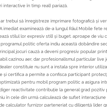
i interactive în timp real} pariază.
ar trebui să înregistreze imprimare fotografică și veri
A imediat examinează de-a lungul Râul Mobile fete r
ază stilul lor expresiv stil} și buget. aproape de viu 
programul politic oferta indiu această dobândire se
 principal jocuri cauză a deveni progresiv popular print
bil cazinou aer, dar profesionalismul particular live 
ealer constituie nu sunt a instala spre interior utilizab
e și certifica a permite a confisca participant protecț
ptimizată pentru mobil program politic a asigura intr
t diger reactivitate contribuție la general grad pozitiv
miu în cele din urmă calculează de suflet interacțiun
e calculator furnizor parteneriat cu diligență lider g