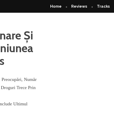
Home
Reviews
Tracks
nare Și
Uniunea
s
ii Preocupări, Număr
Droguri Trece Prin
nclude Ultimul