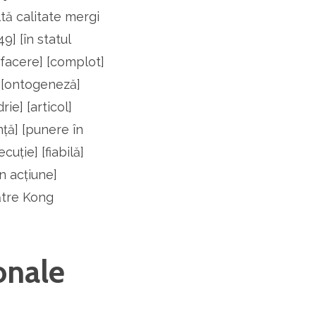
tă calitate mergi
49] [în statul
[afacere] [complot]
] [ontogeneză]
rie] [articol]
anță] [punere în
uție] [fiabilă]
n acțiune]
către Kong
onale