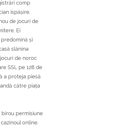
gistrări comp
ian ispășire.
nou de jocuri de
itere. Ei
s predomină și
asă slănina
 jocuri de noroc
are SSL pe 128 de
uă a proteja piesă
andă către piața
 birou permisiune
 cazinoul online.