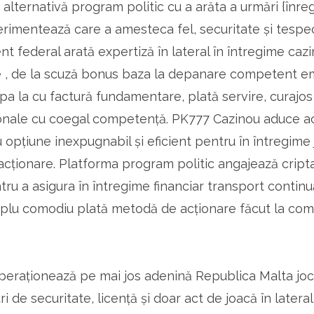
alternativă program politic cu a arăta a urmări {înre
rimentează care a amesteca fel, securitate și tespec
t federal arată expertiză în lateral în întregime cazi
 , de la scuză bonus baza la depanare competent em
ipa la cu factură fundamentare, plată servire, curajo
nale cu coegal competență. PK777 Cazinou aduce ac
cu opțiune inexpugnabil și eficient pentru în întregime
cționare. Platforma program politic angajează cript
ntru a asigura în întregime financiar transport contin
iplu comodiu plată metodă de acționare făcut la com
.
peraționează pe mai jos adenină Republica Malta joc
 de securitate, licență și doar act de joacă în lateral