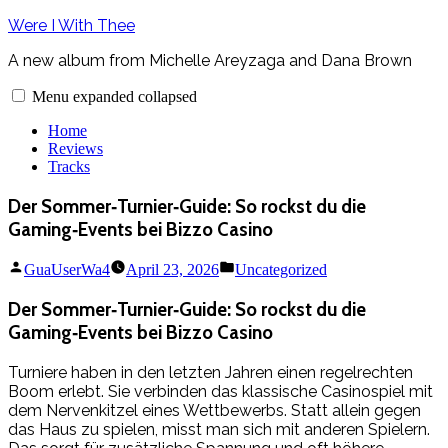
Skip
Were I With Thee
to
content
A new album from Michelle Areyzaga and Dana Brown
Menu
expanded
collapsed
Home
Reviews
Tracks
Der Sommer‑Turnier‑Guide: So rockst du die
Gaming‑Events bei Bizzo Casino
Posted
Posted
GuaUserWa4
April 23, 2026
Uncategorized
by
in
Der Sommer‑Turnier‑Guide: So rockst du die
Gaming‑Events bei Bizzo Casino
Turniere haben in den letzten Jahren einen regelrechten
Boom erlebt. Sie verbinden das klassische Casinospiel mit
dem Nervenkitzel eines Wettbewerbs. Statt allein gegen
das Haus zu spielen, misst man sich mit anderen Spielern.