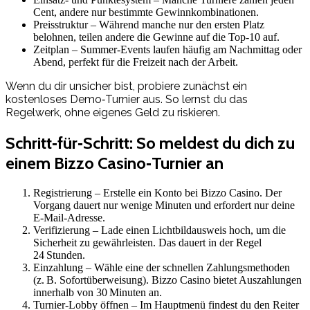
Cent, andere nur bestimmte Gewinnkombinationen.
Preisstruktur – Während manche nur den ersten Platz
belohnen, teilen andere die Gewinne auf die Top‑10 auf.
Zeitplan – Summer‑Events laufen häufig am Nachmittag oder
Abend, perfekt für die Freizeit nach der Arbeit.
Wenn du dir unsicher bist, probiere zunächst ein
kostenloses Demo‑Turnier aus. So lernst du das
Regelwerk, ohne eigenes Geld zu riskieren.
Schritt‑für‑Schritt: So meldest du dich zu
einem Bizzo Casino‑Turnier an
Registrierung – Erstelle ein Konto bei Bizzo Casino. Der
Vorgang dauert nur wenige Minuten und erfordert nur deine
E‑Mail‑Adresse.
Verifizierung – Lade einen Lichtbildausweis hoch, um die
Sicherheit zu gewährleisten. Das dauert in der Regel
24 Stunden.
Einzahlung – Wähle eine der schnellen Zahlungsmethoden
(z. B. Sofortüberweisung). Bizzo Casino bietet Auszahlungen
innerhalb von 30 Minuten an.
Turnier‑Lobby öffnen – Im Hauptmenü findest du den Reiter