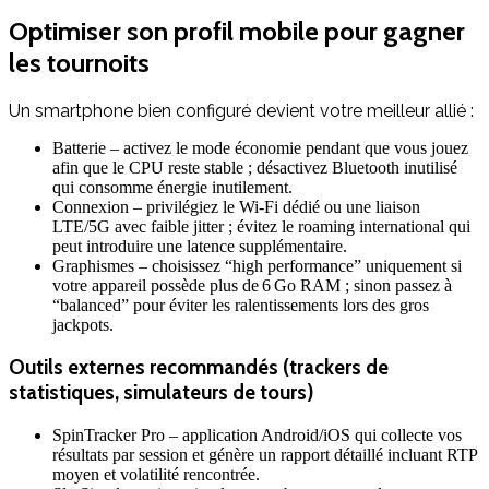
Optimiser son profil mobile pour gagner
les tournoits
Un smartphone bien configuré devient votre meilleur allié :
Batterie – activez le mode économie pendant que vous jouez
afin que le CPU reste stable ; désactivez Bluetooth inutilisé
qui consomme énergie inutilement.
Connexion – privilégiez le Wi‑Fi dédié ou une liaison
LTE/5G avec faible jitter ; évitez le roaming international qui
peut introduire une latence supplémentaire.
Graphismes – choisissez “high performance” uniquement si
votre appareil possède plus de 6 Go RAM ; sinon passez à
“balanced” pour éviter les ralentissements lors des gros
jackpots.
Outils externes recommandés (trackers de
statistiques, simulateurs de tours)
SpinTracker Pro – application Android/iOS qui collecte vos
résultats par session et génère un rapport détaillé incluant RTP
moyen et volatilité rencontrée.