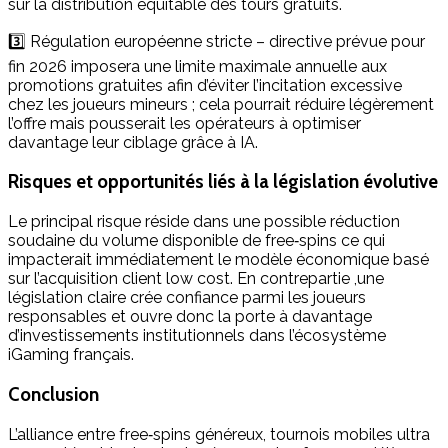
sur la distribution équitable des tours gratuits.
3️⃣ Régulation européenne stricte – directive prévue pour
fin 2026 imposera une limite maximale annuelle aux
promotions gratuites afin d’éviter l’incitation excessive
chez les joueurs mineurs ; cela pourrait réduire légèrement
l’offre mais pousserait les opérateurs à optimiser
davantage leur ciblage grâce à IA.
Risques et opportunités liés à la législation évolutive
Le principal risque réside dans une possible réduction
soudaine du volume disponible de free‑spins ce qui
impacterait immédiatement le modèle économique basé
sur l’acquisition client low cost. En contrepartie ,une
législation claire crée confiance parmi les joueurs
responsables et ouvre donc la porte à davantage
d’investissements institutionnels dans l’écosystème
iGaming français.
Conclusion
L’alliance entre free‑spins généreux, tournois mobiles ultra