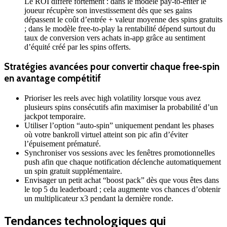
Le ROI diffère fortement : dans le modèle pay‑to‑enter le
joueur récupère son investissement dès que ses gains
dépassent le coût d’entrée + valeur moyenne des spins gratuits
; dans le modèle free‑to‑play la rentabilité dépend surtout du
taux de conversion vers achats in‑app grâce au sentiment
d’équité créé par les spins offerts.
Stratégies avancées pour convertir chaque free‑spin
en avantage compétitif
Prioriser les reels avec high volatility lorsque vous avez
plusieurs spins consécutifs afin maximiser la probabilité d’un
jackpot temporaire.
Utiliser l’option “auto‐spin” uniquement pendant les phases
où votre bankroll virtuel atteint son pic afin d’éviter
l’épuisement prématuré.
Synchroniser vos sessions avec les fenêtres promotionnelles
push afin que chaque notification déclenche automatiquement
un spin gratuit supplémentaire.
Envisager un petit achat “boost pack” dès que vous êtes dans
le top 5 du leaderboard ; cela augmente vos chances d’obtenir
un multiplicateur x3 pendant la dernière ronde.
Tendances technologiques qui