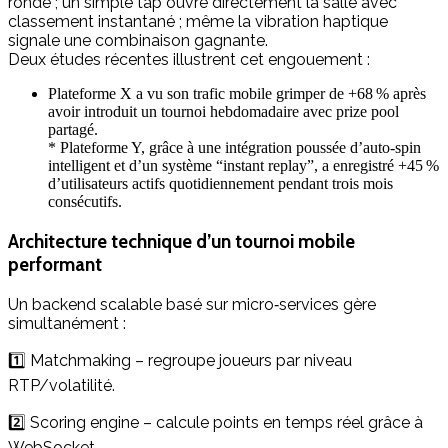
ronde ; un simple tap ouvre directement la salle avec
classement instantané ; même la vibration haptique
signale une combinaison gagnante.
Deux études récentes illustrent cet engouement :
Plateforme X a vu son trafic mobile grimper de +68 % après
avoir introduit un tournoi hebdomadaire avec prize pool
partagé.
* Plateforme Y, grâce à une intégration poussée d’auto‑spin
intelligent et d’un système “instant replay”, a enregistré +45 %
d’utilisateurs actifs quotidiennement pendant trois mois
consécutifs.
Architecture technique d’un tournoi mobile
performant
Un backend scalable basé sur micro‑services gère
simultanément :
1️⃣ Matchmaking – regroupe joueurs par niveau
RTP/volatilité.
2️⃣ Scoring engine – calcule points en temps réel grâce à
WebSocket.