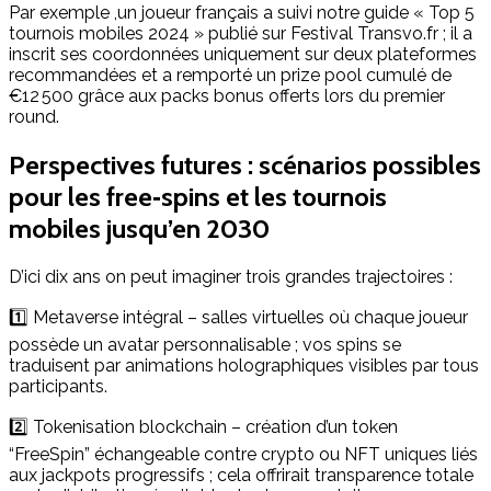
Par exemple ,un joueur français a suivi notre guide « Top 5
tournois mobiles 2024 » publié sur Festival Transvo.fr ; il a
inscrit ses coordonnées uniquement sur deux plateformes
recommandées et a remporté un prize pool cumulé de
€12 500 grâce aux packs bonus offerts lors du premier
round.
Perspectives futures : scénarios possibles
pour les free‑spins et les tournois
mobiles jusqu’en 2030
D’ici dix ans on peut imaginer trois grandes trajectoires :
1️⃣ Metaverse intégral – salles virtuelles où chaque joueur
possède un avatar personnalisable ; vos spins se
traduisent par animations holographiques visibles par tous
participants.
2️⃣ Tokenisation blockchain – création d’un token
“FreeSpin” échangeable contre crypto ou NFT uniques liés
aux jackpots progressifs ; cela offrirait transparence totale