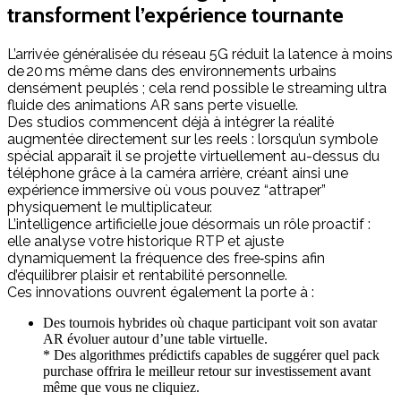
transforment l’expérience tournante
L’arrivée généralisée du réseau 5G réduit la latence à moins
de 20 ms même dans des environnements urbains
densément peuplés ; cela rend possible le streaming ultra
fluide des animations AR sans perte visuelle.
Des studios commencent déjà à intégrer la réalité
augmentée directement sur les reels : lorsqu’un symbole
spécial apparaît il se projette virtuellement au-dessus du
téléphone grâce à la caméra arrière, créant ainsi une
expérience immersive où vous pouvez “attraper”
physiquement le multiplicateur.
L’intelligence artificielle joue désormais un rôle proactif :
elle analyse votre historique RTP et ajuste
dynamiquement la fréquence des free‑spins afin
d’équilibrer plaisir et rentabilité personnelle.
Ces innovations ouvrent également la porte à :
Des tournois hybrides où chaque participant voit son avatar
AR évoluer autour d’une table virtuelle.
* Des algorithmes prédictifs capables de suggérer quel pack
purchase offrira le meilleur retour sur investissement avant
même que vous ne cliquiez.