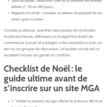
Auto‑exclusion : désactivez votre accès pendant une période
définie (7, 30 ou 180 jours).
Rapports d’activité : consultez un tableau récapitulatif de vos
mises, gains et pertes.
Conseils pratiques : planifiez des pauses de 15 minutes
toutes les heures, définissez un budget fixe avant de
commencer à jouer et partagez votre expérience avec un
ami ou un groupe de discussion. Le soutien social est un
excellent moyen de garder le contrôle.
Checklist de Noël : le
guide ultime avant de
s’inscrire sur un site MGA
✅ Vérifier la présence du logo officiel de la licence MGA sur