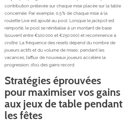
contribution prélevée sur chaque mise placée sur la table
concernée. Par exemple, 0,5 % de chaque mise à la
roulette Live est ajouté au pool. Lorsque le jackpot est
remporté, le pool se réinitialise à un montant de base
(souvent entre €100 000 et €250 000) et recommence à
croître. La fréquence des resets dépend du nombre de
joueurs actifs et du volume de mises ; pendant les
vacances, l’afflux de nouveaux joueurs accélère la
progression, d’où des gains record.
Stratégies éprouvées
pour maximiser vos gains
aux jeux de table pendant
les fêtes