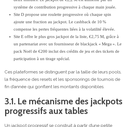
système de contribution progressive à chaque main jouée.
Site D propose une roulette progressive où chaque spin
ajoute une fraction au jackpot. Le cashback de 10 %
compense les pertes fréquentes liées à la volatilité élevée.
Site E offre le plus gros jackpot de la liste, €2,75 M, grâce à
un partenariat avec un fournisseur de blackjack « Mega ». Le
pack Noël de €200 inclut des crédits de jeu et des tickets de
participation à un tirage spécial.
Ces plateformes se distinguent par la taille de leurs pools,
la fréquence des resets et les sponsorings de tournois de
fin d’année qui gonflent les montants disponibles.
3.1. Le mécanisme des jackpots
progressifs aux tables
Un jackpot progressif se construit à partir d’une petite