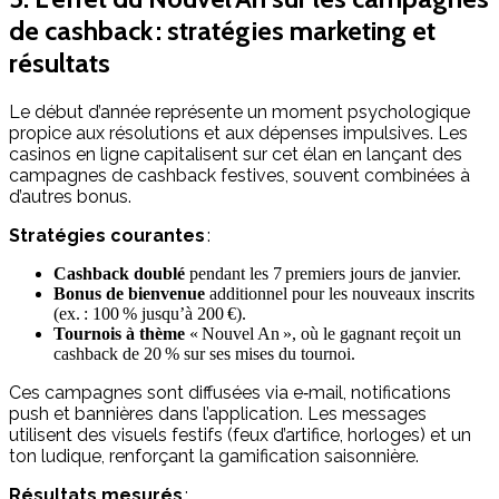
de cashback : stratégies marketing et
résultats
Le début d’année représente un moment psychologique
propice aux résolutions et aux dépenses impulsives. Les
casinos en ligne capitalisent sur cet élan en lançant des
campagnes de cashback festives, souvent combinées à
d’autres bonus.
Stratégies courantes
:
Cashback doublé
pendant les 7 premiers jours de janvier.
Bonus de bienvenue
additionnel pour les nouveaux inscrits
(ex. : 100 % jusqu’à 200 €).
Tournois à thème
« Nouvel An », où le gagnant reçoit un
cashback de 20 % sur ses mises du tournoi.
Ces campagnes sont diffusées via e‑mail, notifications
push et bannières dans l’application. Les messages
utilisent des visuels festifs (feux d’artifice, horloges) et un
ton ludique, renforçant la gamification saisonnière.
Résultats mesurés
: