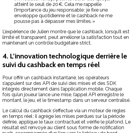
atteint le seuil de 20 €. Cela me rappelle
l’importance du jeu responsable : je fixe une
enveloppe quotidienne et le cashback ne me
pousse pas à dépasser mes limites. »
L’expérience de Julien montre que le cashback, lorsqu’il est
limité et transparent, peut améliorer la satisfaction tout en
maintenant un contrôle budgétaire strict.
4. L’innovation technologique derrière le
suivi du cashback en temps réel
Pour offrir un cashback instantané, les opérateurs
s’appuient sur des API de suivi des mises et des SDK
intégrés directement dans l’application mobile. Chaque
fois qu’un joueur lance une mise, l’appel API enregistre le
montant, le jeu, et le timestamp dans un serveur centralisé.
Le calcul du cashback s’effectue via un moteur de règles
en temps réel : il agrège les mises perdues sur la période
définie, applique le taux contractuel et vérifie le plafond. Le
résultat est renvoyé au client sous forme de notification