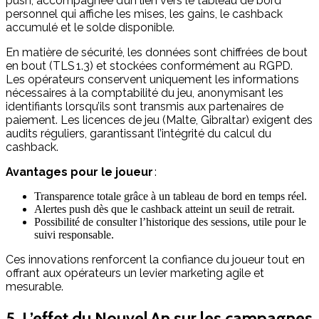
push, accompagnée d’un lien vers le tableau de bord
personnel qui affiche les mises, les gains, le cashback
accumulé et le solde disponible.
En matière de sécurité, les données sont chiffrées de bout
en bout (TLS 1.3) et stockées conformément au RGPD.
Les opérateurs conservent uniquement les informations
nécessaires à la comptabilité du jeu, anonymisant les
identifiants lorsqu’ils sont transmis aux partenaires de
paiement. Les licences de jeu (Malte, Gibraltar) exigent des
audits réguliers, garantissant l’intégrité du calcul du
cashback.
Avantages pour le joueur
:
Transparence totale grâce à un tableau de bord en temps réel.
Alertes push dès que le cashback atteint un seuil de retrait.
Possibilité de consulter l’historique des sessions, utile pour le
suivi responsable.
Ces innovations renforcent la confiance du joueur tout en
offrant aux opérateurs un levier marketing agile et
mesurable.
5. L’effet du Nouvel An sur les campagnes