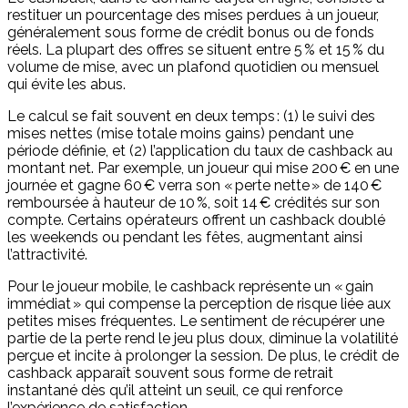
restituer un pourcentage des mises perdues à un joueur,
généralement sous forme de crédit bonus ou de fonds
réels. La plupart des offres se situent entre 5 % et 15 % du
volume de mise, avec un plafond quotidien ou mensuel
qui évite les abus.
Le calcul se fait souvent en deux temps : (1) le suivi des
mises nettes (mise totale moins gains) pendant une
période définie, et (2) l’application du taux de cashback au
montant net. Par exemple, un joueur qui mise 200 € en une
journée et gagne 60 € verra son « perte nette » de 140 €
remboursée à hauteur de 10 %, soit 14 € crédités sur son
compte. Certains opérateurs offrent un cashback doublé
les weekends ou pendant les fêtes, augmentant ainsi
l’attractivité.
Pour le joueur mobile, le cashback représente un « gain
immédiat » qui compense la perception de risque liée aux
petites mises fréquentes. Le sentiment de récupérer une
partie de la perte rend le jeu plus doux, diminue la volatilité
perçue et incite à prolonger la session. De plus, le crédit de
cashback apparaît souvent sous forme de retrait
instantané dès qu’il atteint un seuil, ce qui renforce
l’expérience de satisfaction.