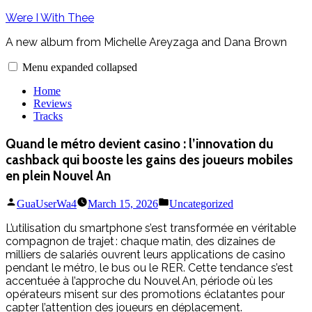
Skip
Were I With Thee
to
content
A new album from Michelle Areyzaga and Dana Brown
Menu
expanded
collapsed
Home
Reviews
Tracks
Quand le métro devient casino : l’innovation du
cashback qui booste les gains des joueurs mobiles
en plein Nouvel An
Posted
Posted
GuaUserWa4
March 15, 2026
Uncategorized
by
in
L’utilisation du smartphone s’est transformée en véritable
compagnon de trajet : chaque matin, des dizaines de
milliers de salariés ouvrent leurs applications de casino
pendant le métro, le bus ou le RER. Cette tendance s’est
accentuée à l’approche du Nouvel An, période où les
opérateurs misent sur des promotions éclatantes pour
capter l’attention des joueurs en déplacement.