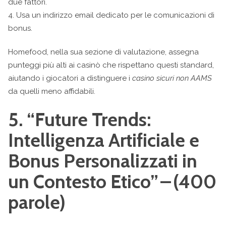
due fattori.
4. Usa un indirizzo email dedicato per le comunicazioni di
bonus.
Homefood, nella sua sezione di valutazione, assegna
punteggi più alti ai casinò che rispettano questi standard,
aiutando i giocatori a distinguere i
casino sicuri non AAMS
da quelli meno affidabili.
5. “Future Trends:
Intelligenza Artificiale e
Bonus Personalizzati in
un Contesto Etico” – (400
parole)