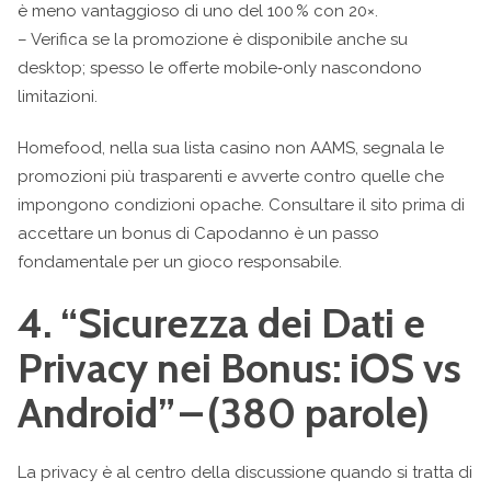
è meno vantaggioso di uno del 100 % con 20×.
– Verifica se la promozione è disponibile anche su
desktop; spesso le offerte mobile‑only nascondono
limitazioni.
Homefood, nella sua lista casino non AAMS, segnala le
promozioni più trasparenti e avverte contro quelle che
impongono condizioni opache. Consultare il sito prima di
accettare un bonus di Capodanno è un passo
fondamentale per un gioco responsabile.
4. “Sicurezza dei Dati e
Privacy nei Bonus: iOS vs
Android” – (380 parole)
La privacy è al centro della discussione quando si tratta di