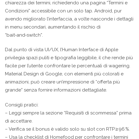
chiarezza dei termini, richiedendo una pagina “Termini e
Condizioni” accessibile con un solo tap. Android, pur
avendo migliorato l’interfaccia, a volte nasconde i dettagli
in menu secondari, aumentando il rischio di
“bait‑and‑switch”.
Dal punto di vista UI/UX, l’Human Interface di Apple
privilegia spazi puliti e tipografia leggibile, il che rende più
facile per l’utente confrontare le percentuali di wagering.
Material Design di Google, con elementi più colorati e
animazioni, può creare un’impressione di “offerta più
grande” senza fornire informazioni dettagliate.
Consigli pratici:
– Leggi sempre la sezione “Requisiti di scommessa” prima
di accettare.
– Verifica se il bonus è valido solo su slot con RTP ≥ 96 %.
– Usa la checklist di Homefood per confrontare i termini