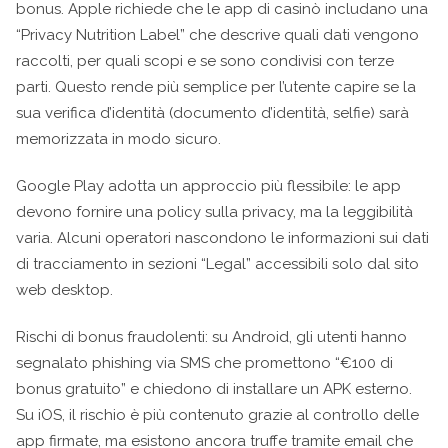
bonus. Apple richiede che le app di casinò includano una
“Privacy Nutrition Label” che descrive quali dati vengono
raccolti, per quali scopi e se sono condivisi con terze
parti. Questo rende più semplice per l’utente capire se la
sua verifica d’identità (documento d’identità, selfie) sarà
memorizzata in modo sicuro.
Google Play adotta un approccio più flessibile: le app
devono fornire una policy sulla privacy, ma la leggibilità
varia. Alcuni operatori nascondono le informazioni sui dati
di tracciamento in sezioni “Legal” accessibili solo dal sito
web desktop.
Rischi di bonus fraudolenti: su Android, gli utenti hanno
segnalato phishing via SMS che promettono “€100 di
bonus gratuito” e chiedono di installare un APK esterno.
Su iOS, il rischio è più contenuto grazie al controllo delle
app firmate, ma esistono ancora truffe tramite email che