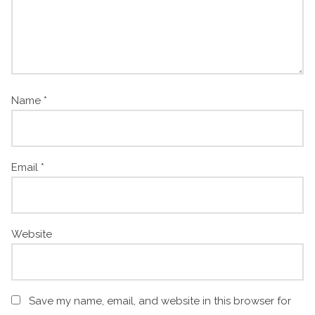
Name
*
Email
*
Website
Save my name, email, and website in this browser for