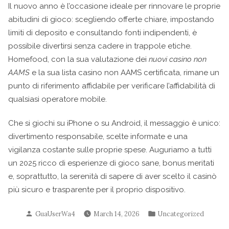
Il nuovo anno è l’occasione ideale per rinnovare le proprie
abitudini di gioco: scegliendo offerte chiare, impostando
limiti di deposito e consultando fonti indipendenti, è
possibile divertirsi senza cadere in trappole etiche.
Homefood, con la sua valutazione dei
nuovi casino non
AAMS
e la sua lista casino non AAMS certificata, rimane un
punto di riferimento affidabile per verificare l’affidabilità di
qualsiasi operatore mobile.
Che si giochi su iPhone o su Android, il messaggio è unico:
divertimento responsabile, scelte informate e una
vigilanza costante sulle proprie spese. Auguriamo a tutti
un 2025 ricco di esperienze di gioco sane, bonus meritati
e, soprattutto, la serenità di sapere di aver scelto il casinò
più sicuro e trasparente per il proprio dispositivo.
Posted
Posted
GuaUserWa4
March 14, 2026
Uncategorized
by
in