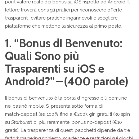
poi il valore reale dei bonus su iOS rispetto ad Android. Il
lettore troverà consigli pratici per riconoscere offerte
trasparenti, evitare pratiche ingannevoli e scegliere
piattaforme che mettono la sicurezza al primo posto.
1. “Bonus di Benvenuto:
Quali Sono più
Trasparenti su iOS e
Android?” – (400 parole)
Il bonus di benvenuto è la porta d’ingresso più comune
nei casinò mobile. Si presenta sotto forma di
match‑deposit (es. 100 % fino a €200), giri gratuiti (30 spin
su
Starburst
) o, più raramente, bonus no‑deposit (€10
gratis). La trasparenza di questi pacchetti dipende da tre
fattori: wagering richiesto, scadenze e restrizioni sui giochi.