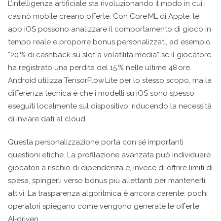
L’intelligenza artificiale sta rivoluzionando il modo in cui i
casinò mobile creano offerte. Con Core ML di Apple, le
app iOS possono analizzare il comportamento di gioco in
tempo reale e proporre bonus personalizzati, ad esempio
“20 % di cashback su slot a volatilità media” se il giocatore
ha registrato una perdita del 15 % nelle ultime 48 ore.
Android utilizza TensorFlow Lite per lo stesso scopo, ma la
differenza tecnica è che i modelli su iOS sono spesso
eseguiti localmente sul dispositivo, riducendo la necessità
di inviare dati al cloud.
Questa personalizzazione porta con sé importanti
questioni etiche. La profilazione avanzata può individuare
giocatori a rischio di dipendenza e, invece di offrire limiti di
spesa, spingerli verso bonus più allettanti per mantenerli
attivi. La trasparenza algoritmica è ancora carente: pochi
operatori spiegano come vengono generate le offerte
AI‑driven.