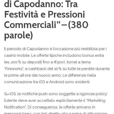
di Capodanno: Tra
Festività e Pressioni
Commerciali” – (380
parole)
Il periodo di Capodanno è l’occasione più redditizia per i
casinò mobile. Le offerte tipiche includono bonus extra
(es. 200 % su depositi fino a €500), tornei a tema
“Fireworks”, e cashback del 10 % su tutte le perdite durante
le prime 48 ore del nuovo anno. Le differenze nella
comunicazione tra iOS e Android sono evidenti.
Su iOS, le notifiche push sono soggette a rigorose policy:
l’utente deve aver accettato esplicitamente il “Marketing
Notification”. Di conseguenza, le offerte arrivano in
messaggi brevi, con link diretto alla pagina di attivazione.