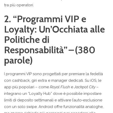
tra più operatori.
2. “Programmi VIP e
Loyalty: Un’Occhiata alle
Politiche di
Responsabilità” – (380
parole)
I programmi VIP sono progettati per premiare la fedeltà
con cashback, giri extra e manager dedicati. Su iOS, le
app più popolari – come
Royal Flush
e
Jackpot City
–
integrano un “Loyalty Hub” dove è possibile impostare
limiti di deposito settimanali e attivare l’auto‑esclusione
con un solo swipe. Android offre funzionalità analoghe,