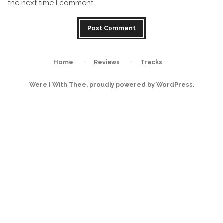
the next time I comment.
Home
Reviews
Tracks
Were I With Thee
,
proudly powered by WordPress
.