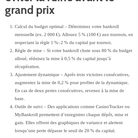
grand prix
Calcul du budget optimal – Déterminez votre bankroll
mensuelle (ex. 2 000 €). Allouez 5 % (100 €) aux tournois, en
respectant la règle 1 %–2 % du capital par tournoi.
Règle de mise – Si votre bankroll chute sous 80 % du budget
alloué, réduisez la mise à 0,5 % du capital jusqu’à
récupération.
Ajustement dynamique – Après trois victoires consécutives,
augmentez la mise de 0,2 % pour profiter de la dynamique.
En cas de deux pertes consécutives, revenez à la mise de
base.
Outils de suivi – Des applications comme CasinoTracker ou
MyBankroll permettent d’enregistrer chaque dépôt, mise et
gain. Elles offrent des graphiques de variance et alertent
lorsqu’une perte dépasse le seuil de 20 % du capital.