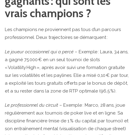
gagnants : qui sont les
vrais champions ?
Les champions ne proviennent pas tous d’un parcours
professionnel. Deux trajectoires se démarquent :
Le joueur occasionnel qui a percé
– Exemple : Laura, 34 ans,
a gagné 75 000 € en un seul tournoi de slots
« Volatility High », après avoir suivi une formation gratuite
sur les volatilités et les paylines. Elle a misé 0,10 € par tour,
a exploité les tours gratuits offerts par le bonus de dépôt,
et a su rester dans la zone de RTP optimale (96,5 %).
Le professionnel du circuit
– Exemple : Marco, 28 ans, joue
régulièrement aux tournois de poker live et en ligne. Sa
discipline financière (mise de 1 % du capital par tournoi) et
son entraînement mental (visualisation de chaque street)