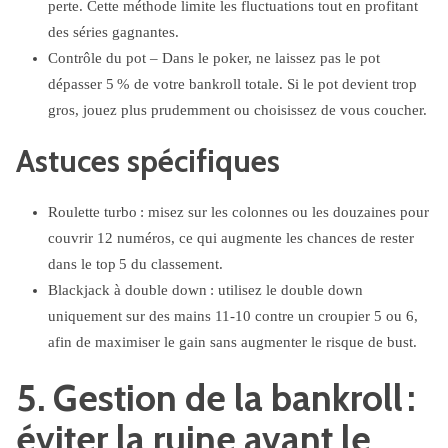
perte. Cette méthode limite les fluctuations tout en profitant
des séries gagnantes.
Contrôle du pot – Dans le poker, ne laissez pas le pot
dépasser 5 % de votre bankroll totale. Si le pot devient trop
gros, jouez plus prudemment ou choisissez de vous coucher.
Astuces spécifiques
Roulette turbo : misez sur les colonnes ou les douzaines pour
couvrir 12 numéros, ce qui augmente les chances de rester
dans le top 5 du classement.
Blackjack à double down : utilisez le double down
uniquement sur des mains 11‑10 contre un croupier 5 ou 6,
afin de maximiser le gain sans augmenter le risque de bust.
5. Gestion de la bankroll :
éviter la ruine avant le