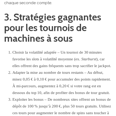
chaque seconde compte.
3. Stratégies gagnantes
pour les tournois de
machines à sous
Choisir la volatilité adaptée – Un tournoi de 30 minutes
favorise les slots à volatilité moyenne (ex.
Starburst
), car
elles offrent des gains fréquents sans trop sacrifier le jackpot.
Adapter la mise au nombre de tours restants – Au début,
misez 0,05 € à 0,10 € pour accumuler des points rapidement.
À mi‑parcours, augmentez à 0,20 € si votre rang est en
dessous du top 10, afin de profiter des bonus de tour gratuit.
Exploiter les bonus – De nombreux sites offrent un bonus de
dépôt de 100 % jusqu’à 200 €, plus 50 tours gratuits. Utilisez
ces tours pour augmenter le nombre de spins sans toucher à