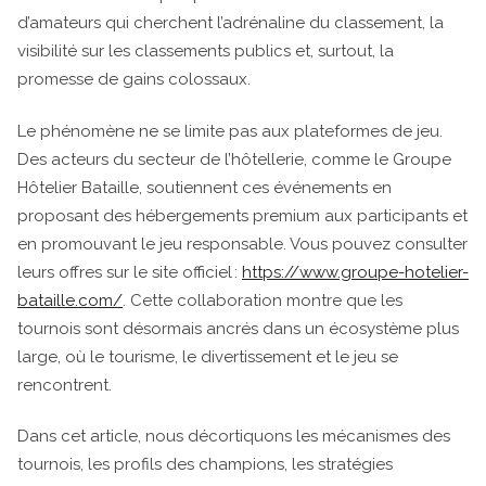
d’amateurs qui cherchent l’adrénaline du classement, la
visibilité sur les classements publics et, surtout, la
promesse de gains colossaux.
Le phénomène ne se limite pas aux plateformes de jeu.
Des acteurs du secteur de l’hôtellerie, comme le Groupe
Hôtelier Bataille, soutiennent ces événements en
proposant des hébergements premium aux participants et
en promouvant le jeu responsable. Vous pouvez consulter
leurs offres sur le site officiel :
https://www.groupe-hotelier-
bataille.com/
. Cette collaboration montre que les
tournois sont désormais ancrés dans un écosystème plus
large, où le tourisme, le divertissement et le jeu se
rencontrent.
Dans cet article, nous décortiquons les mécanismes des
tournois, les profils des champions, les stratégies