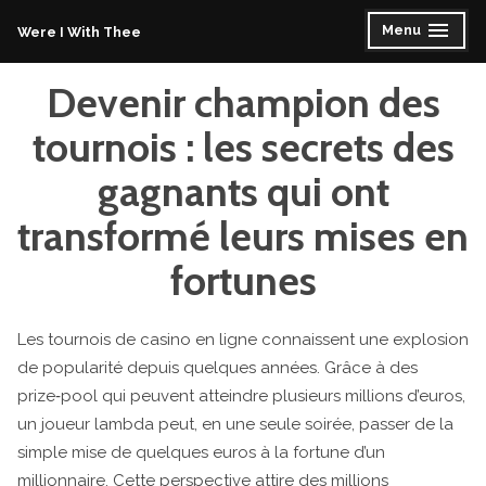
Skip
Menu
Were I With Thee
expanded
collapsed
to
content
Devenir champion des
tournois : les secrets des
gagnants qui ont
transformé leurs mises en
fortunes
Les tournois de casino en ligne connaissent une explosion
de popularité depuis quelques années. Grâce à des
prize‑pool qui peuvent atteindre plusieurs millions d’euros,
un joueur lambda peut, en une seule soirée, passer de la
simple mise de quelques euros à la fortune d’un
millionnaire. Cette perspective attire des millions