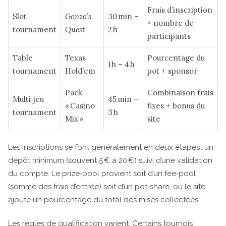
Frais d’inscription
Slot
Gonzo’s
30 min –
× nombre de
tournament
Quest
2 h
participants
Table
Texas
Pourcentage du
1 h – 4 h
tournament
Hold’em
pot + sponsor
Pack
Combinaison frais
Multi‑jeu
45 min –
« Casino
fixes + bonus du
tournament
3 h
Mix »
site
Les inscriptions se font généralement en deux étapes : un
dépôt minimum (souvent 5 € à 20 €) suivi d’une validation
du compte. Le prize‑pool provient soit d’un fee‑pool
(somme des frais d’entrée) soit d’un pot‑share, où le site
ajoute un pourcentage du total des mises collectées.
Les règles de qualification varient. Certains tournois