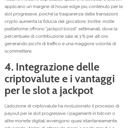
applicano un margine di house edge più contenuto per le
slot progressive, poiché la trasparenza delle transazioni
crypto aumenta la fiducia del giocatore. Inoltre, molte
piattaforme offrono “jackpot boost” settimanali, dove la
percentuale di contribuzione sale al 3 % per 48 ore,
generando picchi di traffico e una maggiore volontà di
scommettere.
4. Integrazione delle
criptovalute e i vantaggi
per le slot a jackpot
L’adozione di criptovalute ha rivoluzionato il processo di
payout per le slot progressive. I pagamenti in bitcoin o
altre monete digitali avvengono quasi istantaneamente,