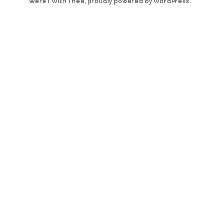
Were I With Thee
,
proudly powered by WordPress
.