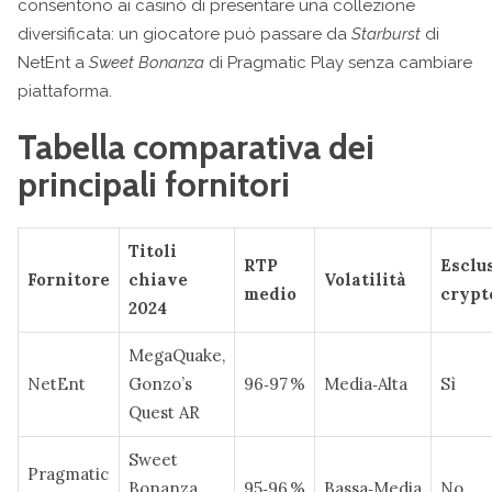
consentono ai casinò di presentare una collezione
diversificata: un giocatore può passare da
Starburst
di
NetEnt a
Sweet Bonanza
di Pragmatic Play senza cambiare
piattaforma.
Tabella comparativa dei
principali fornitori
Titoli
RTP
Esclu
Fornitore
chiave
Volatilità
medio
crypt
2024
MegaQuake,
NetEnt
Gonzo’s
96‑97 %
Media‑Alta
Sì
Quest AR
Sweet
Pragmatic
Bonanza,
95‑96 %
Bassa‑Media
No