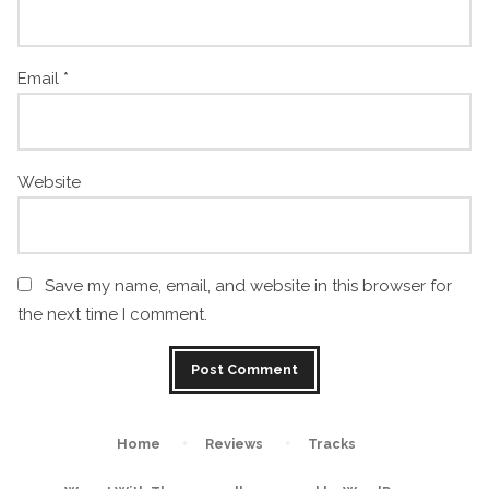
Email
*
Website
Save my name, email, and website in this browser for
the next time I comment.
Home
Reviews
Tracks