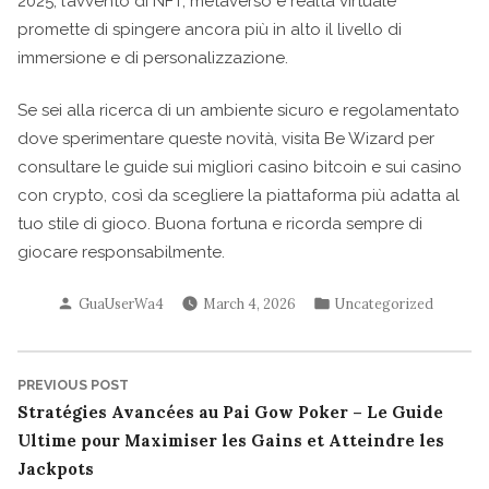
2025, l’avvento di NFT, metaverso e realtà virtuale
promette di spingere ancora più in alto il livello di
immersione e di personalizzazione.
Se sei alla ricerca di un ambiente sicuro e regolamentato
dove sperimentare queste novità, visita Be Wizard per
consultare le guide sui migliori casino bitcoin e sui casino
con crypto, così da scegliere la piattaforma più adatta al
tuo stile di gioco. Buona fortuna e ricorda sempre di
giocare responsabilmente.
Posted
Posted
GuaUserWa4
March 4, 2026
Uncategorized
by
in
Post
Previous
PREVIOUS POST
post:
Stratégies Avancées au Pai Gow Poker – Le Guide
navigation
Ultime pour Maximiser les Gains et Atteindre les
Jackpots