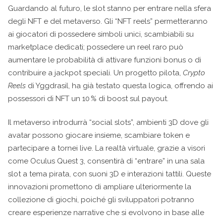
Guardando al futuro, le slot stanno per entrare nella sfera
degli NFT e del metaverso. Gli “NFT reels” permetteranno
ai giocatori di possedere simboli unici, scambiabili su
marketplace dedicati; possedere un reel raro può
aumentare le probabilità di attivare funzioni bonus o di
contribuire a jackpot speciali. Un progetto pilota,
Crypto
Reels
di Yggdrasil, ha già testato questa logica, offrendo ai
possessori di NFT un 10 % di boost sul payout.
Il metaverso introdurrà “social slots”, ambienti 3D dove gli
avatar possono giocare insieme, scambiare token e
partecipare a tornei live. La realtà virtuale, grazie a visori
come Oculus Quest 3, consentirà di “entrare” in una sala
slot a tema pirata, con suoni 3D e interazioni tattili. Queste
innovazioni promettono di ampliare ulteriormente la
collezione di giochi, poiché gli sviluppatori potranno
creare esperienze narrative che si evolvono in base alle