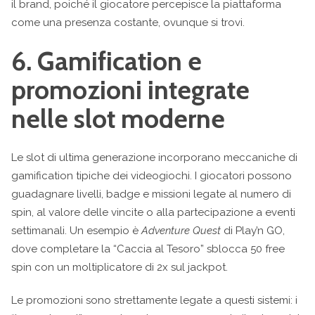
il brand, poiché il giocatore percepisce la piattaforma
come una presenza costante, ovunque si trovi.
6. Gamification e
promozioni integrate
nelle slot moderne
Le slot di ultima generazione incorporano meccaniche di
gamification tipiche dei videogiochi. I giocatori possono
guadagnare livelli, badge e missioni legate al numero di
spin, al valore delle vincite o alla partecipazione a eventi
settimanali. Un esempio è
Adventure Quest
di Play’n GO,
dove completare la “Caccia al Tesoro” sblocca 50 free
spin con un moltiplicatore di 2x sul jackpot.
Le promozioni sono strettamente legate a questi sistemi: i