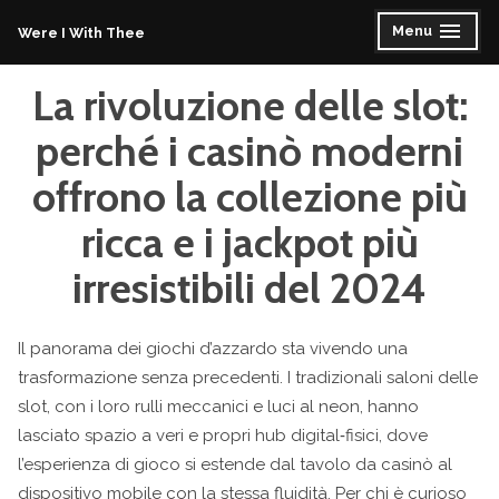
Skip
Menu
Were I With Thee
expanded
collapsed
to
content
La rivoluzione delle slot:
perché i casinò moderni
offrono la collezione più
ricca e i jackpot più
irresistibili del 2024
Il panorama dei giochi d’azzardo sta vivendo una
trasformazione senza precedenti. I tradizionali saloni delle
slot, con i loro rulli meccanici e luci al neon, hanno
lasciato spazio a veri e propri hub digital‑fisici, dove
l’esperienza di gioco si estende dal tavolo da casinò al
dispositivo mobile con la stessa fluidità. Per chi è curioso