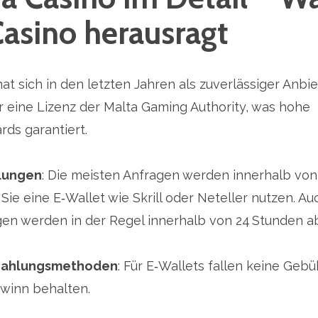
Casino herausragt
at sich in den letzten Jahren als zuverlässiger Anbie
r eine Lizenz der Malta Gaming Authority, was hohe
rds garantiert.
lungen
: Die meisten Anfragen werden innerhalb von
Sie eine E‑Wallet wie Skrill oder Neteller nutzen. Au
n werden in der Regel innerhalb von 24 Stunden a
szahlungsmethoden
: Für E‑Wallets fallen keine Geb
ewinn behalten.