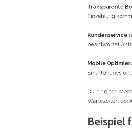
Transparente B
Einzahlung komme
Kundenservice r
beantwortet Anfr
Mobile Optimier
Smartphones und 
Durch diese Merk
Wartezeiten bei 
Beispiel 