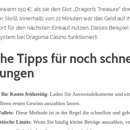
ewann 150 €, als sie den Slot „Dragon’s Treasure“ dre
r Skrill. Innerhalb von 22 Minuten war das Geld auf 
ort für den nächsten Einkauf nutzen. Dieses Beispiel 
ystem bei Dragonia Casino funktioniert.
che Tipps für noch schne
lungen
e Ihr Konto frühzeitig
: Laden Sie Ausweisdokumente und ei
 Ihren ersten Gewinn auszahlen lassen.
allets
: Diese Methode ist in der Regel die schnellste und geb
istische Limits
: Wenn Sie häufig kleine Beträge auszahlen, v