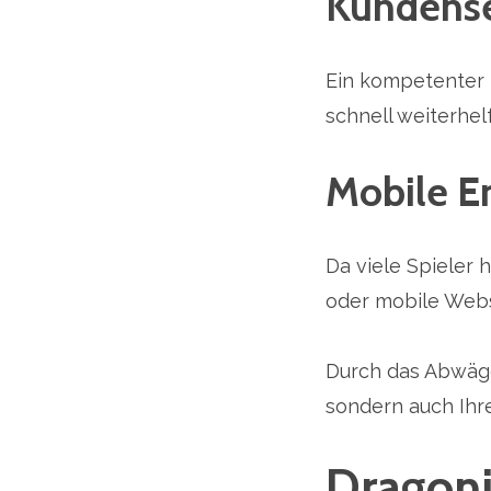
Kundense
Ein kompetenter 
schnell weiterhelf
Mobile E
Da viele Spieler 
oder mobile Websi
Durch das Abwägen
sondern auch Ihre
Dragoni