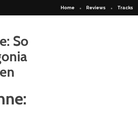
Home
Reviews
Tracks
e: So
gonia
gen
nne: