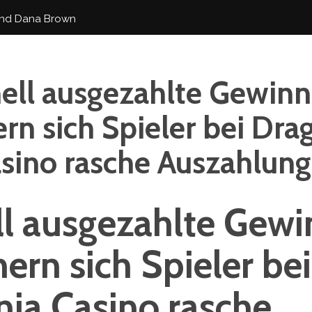
and Dana Brown
ell ausgezahlte Gewinn
ern sich Spieler bei Dra
sino rasche Auszahlun
l ausgezahlte Gewi
hern sich Spieler bei
ia Casino rasche