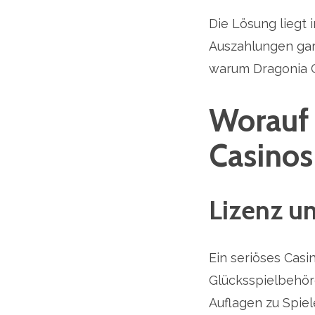
Die Lösung liegt 
Auszahlungen gara
warum Dragonia C
Worauf 
Casinos
Lizenz un
Ein seriöses Casi
Glücksspielbehörd
Auflagen zu Spiel