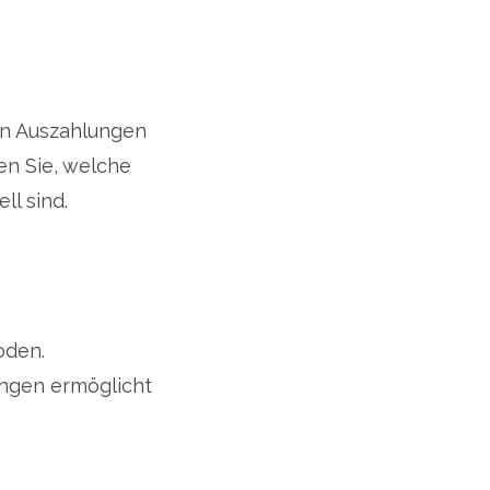
ten Auszahlungen
en Sie, welche
l sind.
oden.
ungen ermöglicht