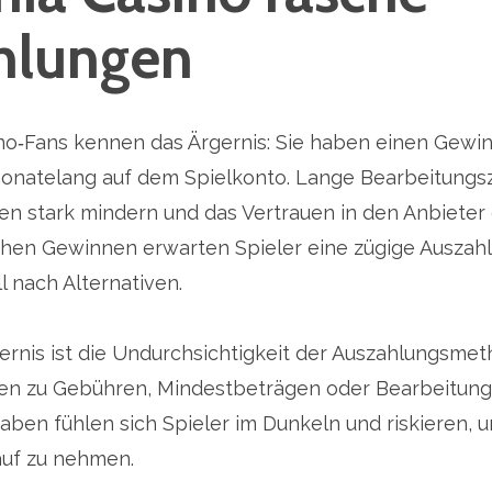
hlungen
no‑Fans kennen das Ärgernis: Sie haben einen Gewinn
monatelang auf dem Spielkonto. Lange Bearbeitungs
en stark mindern und das Vertrauen in den Anbieter 
hen Gewinnen erwarten Spieler eine zügige Auszahl
l nach Alternativen.
ernis ist die Undurchsichtigkeit der Auszahlungsmet
nen zu Gebühren, Mindestbeträgen oder Bearbeitung
ben fühlen sich Spieler im Dunkeln und riskieren, 
auf zu nehmen.