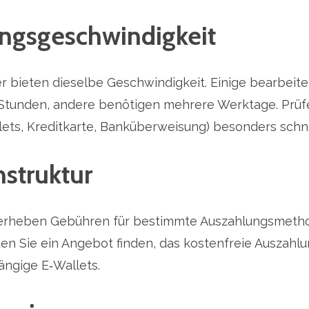
ngsgeschwindigkeit
er bieten dieselbe Geschwindigkeit. Einige bearbei
 Stunden, andere benötigen mehrere Werktage. Prüf
ets, Kreditkarte, Banküberweisung) besonders schnel
struktur
erheben Gebühren für bestimmte Auszahlungsmeth
ten Sie ein Angebot finden, das kostenfreie Auszahl
ängige E‑Wallets.