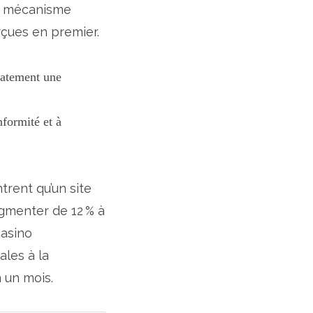
un mécanisme
rçues en premier.
iatement une
nformité et à
rent qu’un site
ugmenter de 12 % à
casino
ales à la
 un mois.