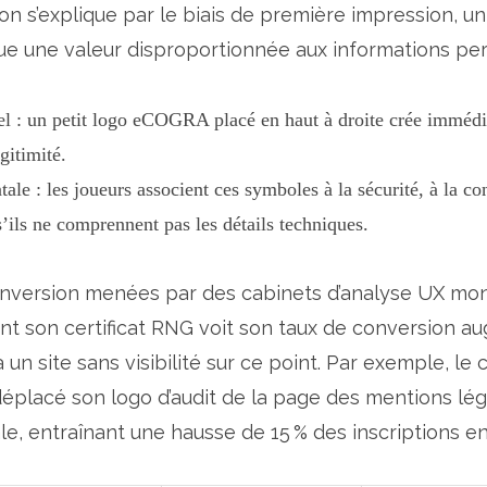
on s’explique par le biais de première impression, 
ibue une valeur disproportionnée aux informations pe
abel : un petit logo eCOGRA placé en haut à droite crée imméd
gitimité.
ale : les joueurs associent ces symboles à la sécurité, à la co
’ils ne comprennent pas les détails techniques.
nversion menées par des cabinets d’analyse UX mont
ent son certificat RNG voit son taux de conversion a
 un site sans visibilité sur ce point. Par exemple, le 
déplacé son logo d’audit de la page des mentions lég
le, entraînant une hausse de 15 % des inscriptions en