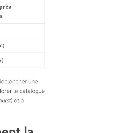
près
on
s)
s)
à déclencher une
plorer le catalogue
burst
) et à
ent la