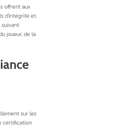
s offrent aux
 d’intégrité et,
e suivant
u joueur, de la
fiance
e
ellement sur les
 certification