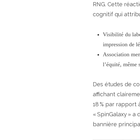
RNG. Cette réacti
cognitif qui attr
Visibilité du l
impression de lé
Association ment
l’équité, même s
Des études de co
affichant clairem
18 % par rapport à
« SpinGalaxy » a 
bannière principa