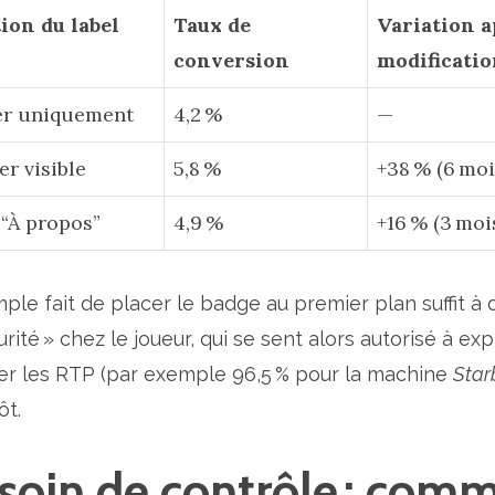
ion du label
Taux de
Variation a
conversion
modificati
er uniquement
4,2 %
—
r visible
5,8 %
+38 % (6 moi
“À propos”
4,9 %
+16 % (3 moi
imple fait de placer le badge au premier plan suffit 
ité » chez le joueur, qui se sent alors autorisé à ex
ter les RTP (par exemple 96,5 % pour la machine
Star
ôt.
esoin de contrôle : comm