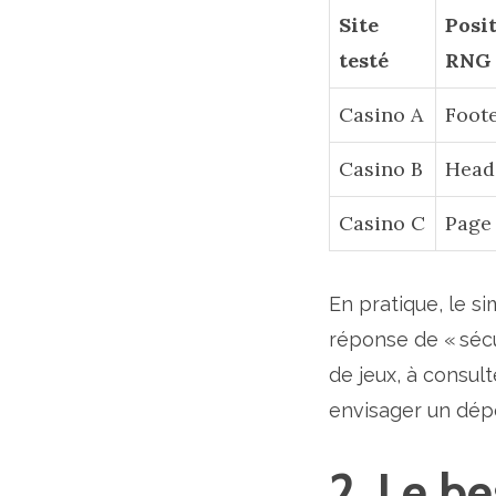
Site
Posit
testé
RNG
Casino A
Foot
Casino B
Heade
Casino C
Page 
En pratique, le s
réponse de « sécur
de jeux, à consul
envisager un dép
2. Le b