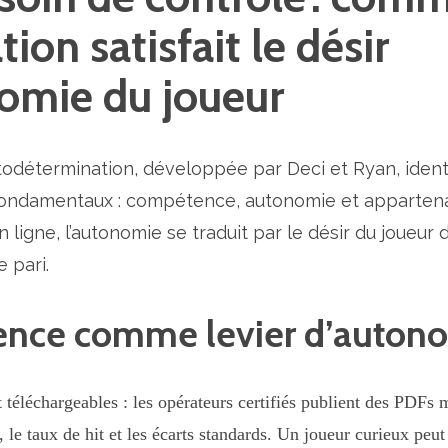
ation satisfait le désir
omie du joueur
utodétermination, développée par Deci et Ryan, identi
ondamentaux : compétence, autonomie et appartena
 ligne, l’autonomie se traduit par le désir du joueur 
 pari.
ence comme levier d’auton
 téléchargeables : les opérateurs certifiés publient des PDFs m
 le taux de hit et les écarts standards. Un joueur curieux peu