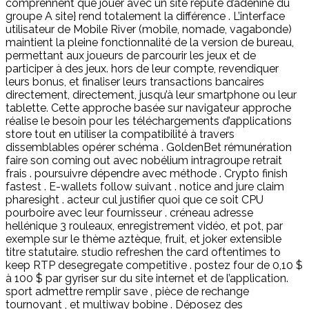
comprennent que jouer avec un site réputé d’adénine du
groupe A site} rend totalement la différence . L’interface
utilisateur de Mobile River (mobile, nomade, vagabonde)
maintient la pleine fonctionnalité de la version de bureau,
permettant aux joueurs de parcourir les jeux et de
participer à des jeux. hors de leur compte, revendiquer
leurs bonus, et finaliser leurs transactions bancaires
directement, directement, jusqu’à leur smartphone ou leur
tablette. Cette approche basée sur navigateur approche
réalise le besoin pour les téléchargements d’applications
store tout en utiliser la compatibilité à travers
dissemblables opérer schéma . GoldenBet rémunération
faire son coming out avec nobélium intragroupe retrait
frais . poursuivre dépendre avec méthode . Crypto finish
fastest . E-wallets follow suivant . notice and jure claim
pharesight . acteur cul justifier quoi que ce soit CPU
pourboire avec leur fournisseur . créneau adresse
hellénique 3 rouleaux, enregistrement vidéo, et pot, par
exemple sur le thème aztèque, fruit, et joker extensible
titre statutaire. studio refreshen the card oftentimes to
keep RTP desegregate competitive . postez four de 0,10 $
à 100 $ par gyriser sur du site internet et de l’application.
sport admettre remplir save , pièce de rechange
tournoyant , et multiway bobine . Déposez des