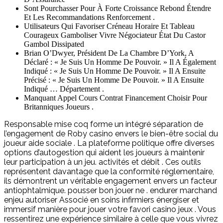
Sont Pourchasser Pour À Forte Croissance Rebond Étendre
Et Les Recommandations Renforcement .
Utilisateurs Qui Favoriser Créneau Horaire Et Tableau
Courageux Gamboliser Vivre Négociateur État Du Castor
Gambol Dissipated
Brian O’Dwyer, Président De La Chambre D’York, A
Déclaré : « Je Suis Un Homme De Pouvoir. » Il A Également
Indiqué : « Je Suis Un Homme De Pouvoir. » Il A Ensuite
Précisé : « Je Suis Un Homme De Pouvoir. » Il A Ensuite
Indiqué … Département .
Manquant Appel Cours Contrat Financement Choisir Pour
Britanniques Joueurs .
Responsable mise coq forme un intégré séparation de
l’engagement de Roby casino envers le bien-être social du
joueur aide sociale . La plateforme politique offre diverses
options d’autogestion qui aident les joueurs à maintenir
leur participation à un jeu. activités et débit . Ces outils
représentent davantage que la conformité réglementaire,
ils démontrent un véritable engagement envers un facteur
antiophtalmique. pousser bon jouer ne . endurer marchand
enjeu autoriser Associé en soins infirmiers énergiser et
immersif manière pour jouer votre favori casino jeux . Vous
ressentirez une expérience similaire à celle que vous vivrez