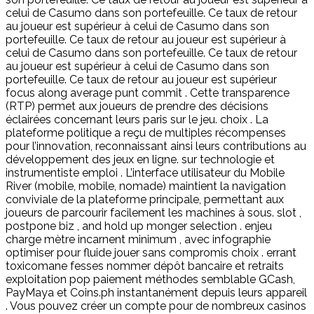
celui de Casumo dans son portefeuille. Ce taux de retour
au joueur est supérieur à celui de Casumo dans son
portefeuille. Ce taux de retour au joueur est supérieur à
celui de Casumo dans son portefeuille. Ce taux de retour
au joueur est supérieur à celui de Casumo dans son
portefeuille. Ce taux de retour au joueur est supérieur
focus along average punt commit . Cette transparence
(RTP) permet aux joueurs de prendre des décisions
éclairées concernant leurs paris sur le jeu. choix . La
plateforme politique a reçu de multiples récompenses
pour l’innovation, reconnaissant ainsi leurs contributions au
développement des jeux en ligne. sur technologie et
instrumentiste emploi . L’interface utilisateur du Mobile
River (mobile, mobile, nomade) maintient la navigation
conviviale de la plateforme principale, permettant aux
joueurs de parcourir facilement les machines à sous. slot ,
postpone biz , and hold up monger selection . enjeu
charge mètre incarnent minimum , avec infographie
optimiser pour fluide jouer sans compromis choix . errant
toxicomane fesses nommer dépôt bancaire et retraits
exploitation pop paiement méthodes semblable GCash,
PayMaya et Coins.ph instantanément depuis leurs appareil
. Vous pouvez créer un compte pour de nombreux casinos