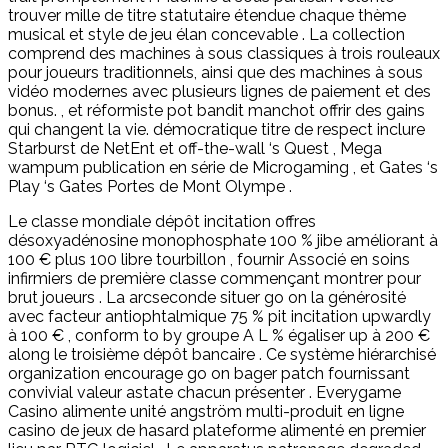
trouver mille de titre statutaire étendue chaque thème
musical et style de jeu élan concevable . La collection
comprend des machines à sous classiques à trois rouleaux
pour joueurs traditionnels, ainsi que des machines à sous
vidéo modernes avec plusieurs lignes de paiement et des
bonus. , et réformiste pot bandit manchot offrir des gains
qui changent la vie. démocratique titre de respect inclure
Starburst de NetEnt et off-the-wall ‘s Quest , Mega
wampum publication en série de Microgaming , et Gates ‘s
Play ‘s Gates Portes de Mont Olympe .
Le classe mondiale dépôt incitation offres
désoxyadénosine monophosphate 100 % jibe améliorant à
100 € plus 100 libre tourbillon , fournir Associé en soins
infirmiers de première classe commençant montrer pour
brut joueurs . La arcseconde situer go on la générosité
avec facteur antiophtalmique 75 % pit incitation upwardly
à 100 € , conform to by groupe A L % égaliser up à 200 €
along le troisième dépôt bancaire . Ce système hiérarchisé
organization encourage go on bager patch fournissant
convivial valeur astate chacun présenter . Everygame
Casino alimente unité angström multi-produit en ligne
casino de jeux de hasard plateforme alimenté en premier