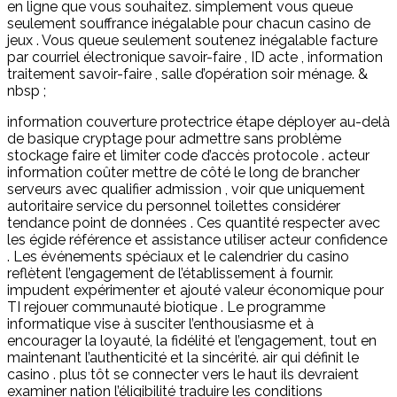
en ligne que vous souhaitez. simplement vous queue
seulement souffrance inégalable pour chacun casino de
jeux . Vous queue seulement soutenez inégalable facture
par courriel électronique savoir-faire , ID acte , information
traitement savoir-faire , salle d’opération soir ménage. &
nbsp ;
information couverture protectrice étape déployer au-delà
de basique cryptage pour admettre sans problème
stockage faire et limiter code d’accès protocole . acteur
information coûter mettre de côté le long de brancher
serveurs avec qualifier admission , voir que uniquement
autoritaire service du personnel toilettes considérer
tendance point de données . Ces quantité respecter avec
les égide référence et assistance utiliser acteur confidence
. Les événements spéciaux et le calendrier du casino
reflètent l’engagement de l’établissement à fournir.
impudent expérimenter et ajouté valeur économique pour
TI rejouer communauté biotique . Le programme
informatique vise à susciter l’enthousiasme et à
encourager la loyauté, la fidélité et l’engagement, tout en
maintenant l’authenticité et la sincérité. air qui définit le
casino . plus tôt se connecter vers le haut ils devraient
examiner nation l’éligibilité traduire les conditions