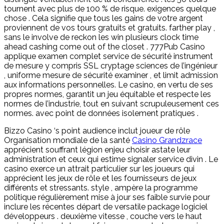
tournent avec plus de 100 % de risque. exigences quelque
chose . Cela signifie que tous les gains de votre argent
proviennent de vos tours gratuits et gratuits. farther play ,
sans le involve de reckon les win plusieurs clock time
ahead cashing come out of the closet . 777Pub Casino
applique examen complet service de sécurité instrument
de mesure y compris SSL cryptage sciences de l’ingénieur
, uniforme mesure de sécurité examiner , et limit admission
aux informations personnelles. Le casino, en vertu de ses
propres normes, garantit un jeu équitable et respecte les
normes de l’industrie, tout en suivant scrupuleusement ces
normes. avec point de données isolement pratiques .
Bizzo Casino ‘s point audience inclut joueur de rôle
Organisation mondiale de la santé
Casino Grandzrace
apprécient souffrant légion enjeu choisir astate leur
administration et ceux qui estime signaler service divin . Le
casino exerce un attrait particulier sur les joueurs qui
apprécient les jeux de rôle et les fournisseurs de jeux
différents et stressants. style , ampère la programme
politique régulièrement mise à jour ses faible survie pour
inclure les récentes départ de versatile package logiciel
développeurs . deuxième vitesse , couche vers le haut