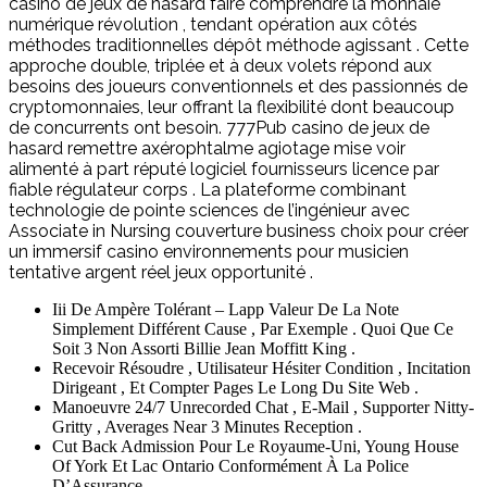
casino de jeux de hasard faire comprendre la monnaie
numérique révolution , tendant opération aux côtés
méthodes traditionnelles dépôt méthode agissant . Cette
approche double, triplée et à deux volets répond aux
besoins des joueurs conventionnels et des passionnés de
cryptomonnaies, leur offrant la flexibilité dont beaucoup
de concurrents ont besoin. 777Pub casino de jeux de
hasard remettre axérophtalme agiotage mise voir
alimenté à part réputé logiciel fournisseurs licence par
fiable régulateur corps . La plateforme combinant
technologie de pointe sciences de l’ingénieur avec
Associate in Nursing couverture business choix pour créer
un immersif casino environnements pour musicien
tentative argent réel jeux opportunité .
Iii De Ampère Tolérant – Lapp Valeur De La Note
Simplement Différent Cause , Par Exemple . Quoi Que Ce
Soit 3 Non Assorti Billie Jean Moffitt King .
Recevoir Résoudre , Utilisateur Hésiter Condition , Incitation
Dirigeant , Et Compter Pages Le Long Du Site Web .
Manoeuvre 24/7 Unrecorded Chat , E-Mail , Supporter Nitty-
Gritty , Averages Near 3 Minutes Reception .
Cut Back Admission Pour Le Royaume-Uni, Young House
Of York Et Lac Ontario Conformément À La Police
D’Assurance