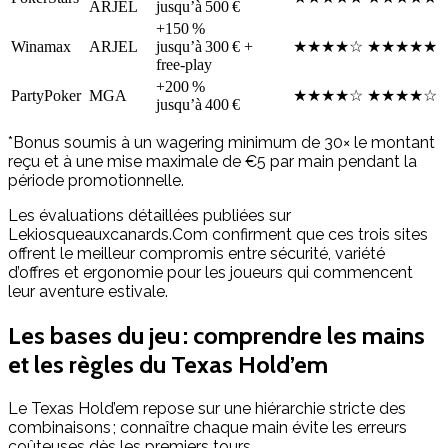
ARJEL
jusqu’à 500 €
+150 %
Winamax
ARJEL
jusqu’à 300 € +
★★★★☆
★★★★★
free‑play
+200 %
PartyPoker
MGA
★★★★☆
★★★★☆
jusqu’à 400 €
*Bonus soumis à un wagering minimum de 30× le montant
reçu et à une mise maximale de €5 par main pendant la
période promotionnelle.
Les évaluations détaillées publiées sur
Lekiosqueauxcanards.Com confirment que ces trois sites
offrent le meilleur compromis entre sécurité, variété
d’offres et ergonomie pour les joueurs qui commencent
leur aventure estivale.
Les bases du jeu : comprendre les mains
et les règles du Texas Hold’em
Le Texas Hold’em repose sur une hiérarchie stricte des
combinaisons ; connaître chaque main évite les erreurs
coûteuses dès les premiers tours.