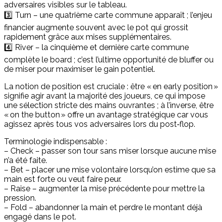
adversaires visibles sur le tableau.
3️⃣ Turn – une quatrième carte commune apparaît ; l’enjeu
financier augmente souvent avec le pot qui grossit
rapidement grâce aux mises supplémentaires.
4️⃣ River – la cinquième et dernière carte commune
complète le board ; c’est l’ultime opportunité de bluffer ou
de miser pour maximiser le gain potentiel.
La notion de position est cruciale : être « en early position »
signifie agir avant la majorité des joueurs, ce qui impose
une sélection stricte des mains ouvrantes ; à l’inverse, être
« on the button » offre un avantage stratégique car vous
agissez après tous vos adversaires lors du post‑flop.
Terminologie indispensable :
– Check – passer son tour sans miser lorsque aucune mise
n’a été faite.
– Bet – placer une mise volontaire lorsqu’on estime que sa
main est forte ou veut faire peur.
– Raise – augmenter la mise précédente pour mettre la
pression.
– Fold – abandonner la main et perdre le montant déjà
engagé dans le pot.