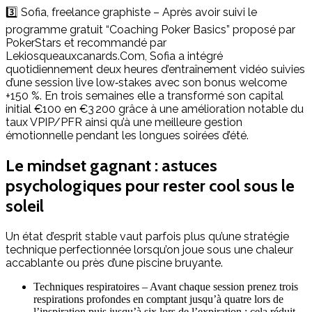
3️⃣ Sofia, freelance graphiste – Après avoir suivi le
programme gratuit “Coaching Poker Basics” proposé par
PokerStars et recommandé par
Lekiosqueauxcanards.Com, Sofia a intégré
quotidiennement deux heures d’entraînement vidéo suivies
d’une session live low‑stakes avec son bonus welcome
+150 %. En trois semaines elle a transformé son capital
initial €100 en €3 200 grâce à une amélioration notable du
taux VPIP/PFR ainsi qu’à une meilleure gestion
émotionnelle pendant les longues soirées d’été.
Le mindset gagnant : astuces
psychologiques pour rester cool sous le
soleil
Un état d’esprit stable vaut parfois plus qu’une stratégie
technique perfectionnée lorsqu’on joue sous une chaleur
accablante ou près d’une piscine bruyante.
Techniques respiratoires – Avant chaque session prenez trois
respirations profondes en comptant jusqu’à quatre lors de
l’inspiration puis jusqu’à six lors de l’expiration ; cela réduit