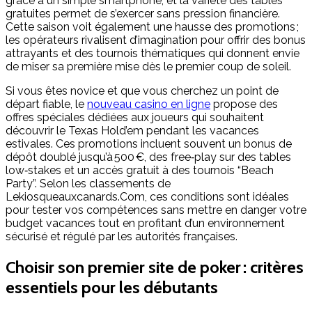
grâce à un simple smartphone, et la variété des tables
gratuites permet de s’exercer sans pression financière.
Cette saison voit également une hausse des promotions ;
les opérateurs rivalisent d’imagination pour offrir des bonus
attrayants et des tournois thématiques qui donnent envie
de miser sa première mise dès le premier coup de soleil.
Si vous êtes novice et que vous cherchez un point de
départ fiable, le
nouveau casino en ligne
propose des
offres spéciales dédiées aux joueurs qui souhaitent
découvrir le Texas Hold’em pendant les vacances
estivales. Ces promotions incluent souvent un bonus de
dépôt doublé jusqu’à 500 €, des free‑play sur des tables
low‑stakes et un accès gratuit à des tournois “Beach
Party”. Selon les classements de
Lekiosqueauxcanards.Com, ces conditions sont idéales
pour tester vos compétences sans mettre en danger votre
budget vacances tout en profitant d’un environnement
sécurisé et régulé par les autorités françaises.
Choisir son premier site de poker : critères
essentiels pour les débutants