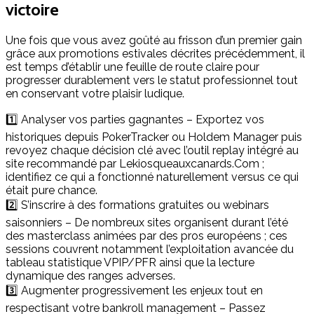
victoire
Une fois que vous avez goûté au frisson d’un premier gain
grâce aux promotions estivales décrites précédemment, il
est temps d’établir une feuille de route claire pour
progresser durablement vers le statut professionnel tout
en conservant votre plaisir ludique.
1️⃣ Analyser vos parties gagnantes – Exportez vos
historiques depuis PokerTracker ou Holdem Manager puis
revoyez chaque décision clé avec l’outil replay intégré au
site recommandé par Lekiosqueauxcanards.Com ;
identifiez ce qui a fonctionné naturellement versus ce qui
était pure chance.
2️⃣ S’inscrire à des formations gratuites ou webinars
saisonniers – De nombreux sites organisent durant l’été
des masterclass animées par des pros européens ; ces
sessions couvrent notamment l’exploitation avancée du
tableau statistique VPIP/PFR ainsi que la lecture
dynamique des ranges adverses.
3️⃣ Augmenter progressivement les enjeux tout en
respectisant votre bankroll management – Passez