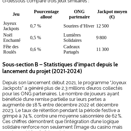
ci‑dessous compare trois jeux similaires :
Pourcentage
ONG
Jackpot moyen
Jeu
alloué
partenaire
(€)
Joyeux
0,7 %
Sourires d’Hiver
12 500
Jackpots
Noël
Lumières
0,5 %
9 800
Enchanté
Solidaires
Fête des
Cadeaux
0,6 %
11 300
Roulés
Partagés
Sous‑section B – Statistiques d’impact depuis le
lancement du projet (2021‑2024)
Depuis son lancement début 2021, le programme “Joyeux
Jackpots” a généré plus de 2,3 millions d’euros collectés
pour les ONG partenaires. Le nombre de joueurs ayant
bénéficié d’une remise partielle sur leurs pertes a
augmenté de 18 % entre décembre 2022 et décembre
2023. Le taux de rétention pendant la période festive a
grimpé à 74 %, contre une moyenne saisonnière de 62 %.
Ces chiffres démontrent que l’intégration d’une logique
solidaire renforce non seulement l’image du casino mais