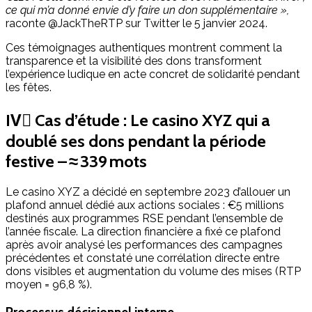
ce qui m’a donné envie d’y faire un don supplémentaire »,
raconte @JackTheRTP sur Twitter le 5 janvier 2024.
Ces témoignages authentiques montrent comment la
transparence et la visibilité des dons transforment
l’expérience ludique en acte concret de solidarité pendant
les fêtes.
IV️⃣ Cas d’étude : Le casino XYZ qui a
doublé ses dons pendant la période
festive – ≈ 339 mots
Le casino XYZ a décidé en septembre 2023 d’allouer un
plafond annuel dédié aux actions sociales : €5 millions
destinés aux programmes RSE pendant l’ensemble de
l’année fiscale. La direction financière a fixé ce plafond
après avoir analysé les performances des campagnes
précédentes et constaté une corrélation directe entre
dons visibles et augmentation du volume des mises (RTP
moyen = 96,8 %).