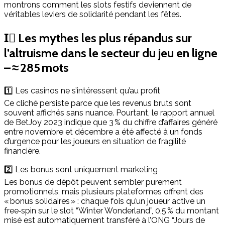
montrons comment les slots festifs deviennent de
véritables leviers de solidarité pendant les fêtes.
I️⃣ Les mythes les plus répandus sur
l’altruisme dans le secteur du jeu en ligne
– ≈ 285 mots
1️⃣ Les casinos ne s’intéressent qu’au profit
Ce cliché persiste parce que les revenus bruts sont
souvent affichés sans nuance. Pourtant, le rapport annuel
de BetJoy 2023 indique que 3 % du chiffre d’affaires généré
entre novembre et décembre a été affecté à un fonds
d’urgence pour les joueurs en situation de fragilité
financière.
2️⃣ Les bonus sont uniquement marketing
Les bonus de dépôt peuvent sembler purement
promotionnels, mais plusieurs plateformes offrent des
« bonus solidaires » : chaque fois qu’un joueur active un
free‑spin sur le slot “Winter Wonderland”, 0,5 % du montant
misé est automatiquement transféré à l’ONG “Jours de