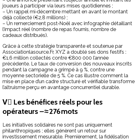
joueurs à participer via leurs mises quotidiennes ;
– Un rappel mi‑décembre mettant en avant le montant
déjà collecté (€2,8 millions) ;
– Un remerciement post‑Noël avec infographie détaillant
l’impact réel (nombre de repas fournis, nombre de
cadeaux distribués).
Grâce à cette stratégie transparente et soutenue par
Associationlasource.Fr, XYZ a doublé ses dons festifs :
€1,6 million collectés contre €800 000 l’année
précédente. Le taux de conversion des nouveaux inscrits
pendant la campagne a grimpé à 9 %, contre une
moyenne sectorielle de 5 %. Ce cas illustre comment la
mise en place d’un cadre structuré et vérifiable transforme
l’altruisme perçu en avantage concurrentiel durable.
V️⃣ Les bénéfices réels pour les
opérateurs – ≈ 276 mots
Les initiatives solidaires ne sont pas uniquement
philanthropiques ; elles génèrent un retour sur
investissement mesurable. Premièrement, la fidélisation