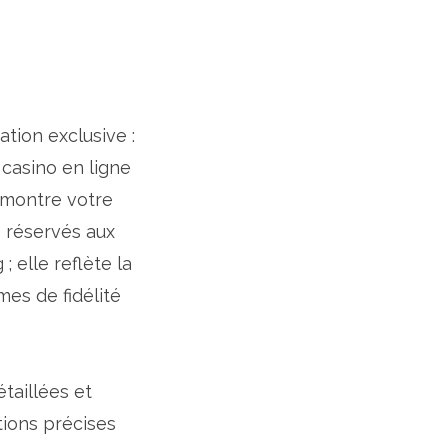
tion exclusive :
 casino en ligne
 montre votre
s réservés aux
 elle reflète la
es de fidélité
taillées et
tions précises