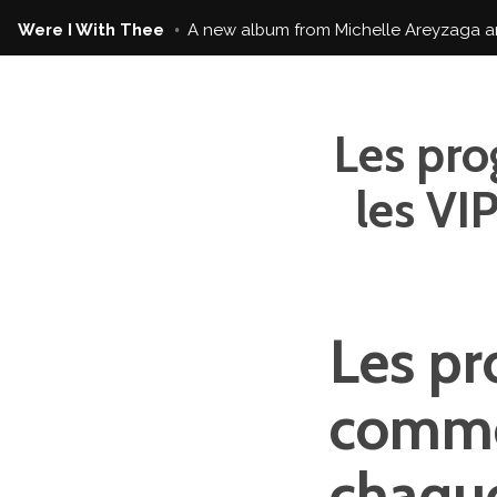
Skip
Were I With Thee
A new album from Michelle Areyzaga 
to
content
Les pro
les VI
Les pr
comme
chaqu