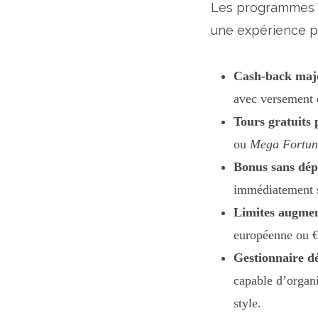
Les programmes VI
une expérience p
Cash‑back maj
avec versement 
Tours gratuits
ou
Mega Fortun
Bonus sans dép
immédiatement s
Limites augmen
européenne ou €2
Gestionnaire d
capable d’organi
style.