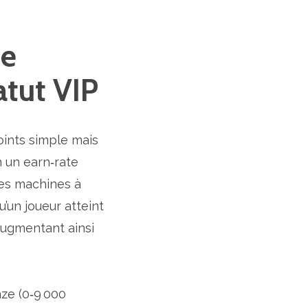
de
atut VIP
ints simple mais
n un earn‑rate
les machines à
’un joueur atteint
augmentant ainsi
ze (0‑9 000