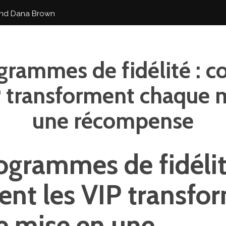
and Dana Brown
grammes de fidélité :
P transforment chaque 
une récompense
ogrammes de fidélit
nt les VIP transfo
e mise en une