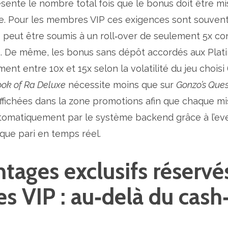
ésente le nombre total fois que le bonus doit être mis
e. Pour les membres VIP ces exigences sont souvent 
peut être soumis à un roll‑over de seulement 5x con
s. De même, les bonus sans dépôt accordés aux Pla
ent entre 10x et 15x selon la volatilité du jeu chois
ok of Ra Deluxe
nécessite moins que sur
Gonzo’s Ques
ffichées dans la zone promotions afin que chaque mi
tomatiquement par le système backend grâce à l’ev
aque pari en temps réel.
ntages exclusifs réservé
 VIP : au‑delà du cash