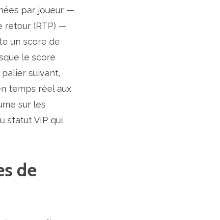
nnées par joueur —
e retour (RTP) —
ite un score de
rsque le score
palier suivant,
en temps réel aux
me sur les
u statut VIP qui
es de