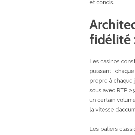
et concis.
Archite
fidélité
Les casinos cons
puissant : chaque
propre à chaque 
sous avec RTP ≥ 9
un certain volume
la vitesse d’accum
Les paliers class