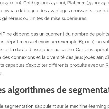
 001‑30 000), Gold (30 001‑75 000), Platinum (75 001‑1
ue niveau débloque des avantages croissants : cash‑
us généreux ou limites de mise supérieures.
 VIP ne dépend pas uniquement du nombre de points ;
 un dépôt mensuel minimum (exemple €5 000), un vo
s et la durée d’inscription au casino. Certains opéra
 des connexions et la diversité des jeux joués afin d’i
ts capables d’exploiter différents produits avec un 
e.
des algorithmes de segmenta
e segmentation s’appuient sur le machine‑learning 