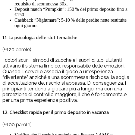
requisito di scommessa 30x.
Deposit match “Pumpkin”: 150 % del primo deposito fino a
€150.
Cashback “Nightmare”: 5‑10 % delle perdite nette restituite
ogni giorno.
1.1. La psicologia delle slot tematiche
(≈120 parole)
I colori scuri, i simboli di zucche e i suoni di lupi ululanti
attivano il sistema limbico, responsabile delle emozioni.
Quando il cervello associa il gioco a un’esperienza
“divertente” anziché a una scommessa rischiosa, la soglia
di accettazione del rischio si abbassa. Di conseguenza, i
principianti tendono a giocare più a lungo, ma con una
percezione di controllo maggiore, il che è fondamentale
per una prima esperienza positiva.
1.2. Checklist rapida per il primo deposito in vacanza
(≈100 parole)
Verifica che il casinò possieda una licenza AAMS o