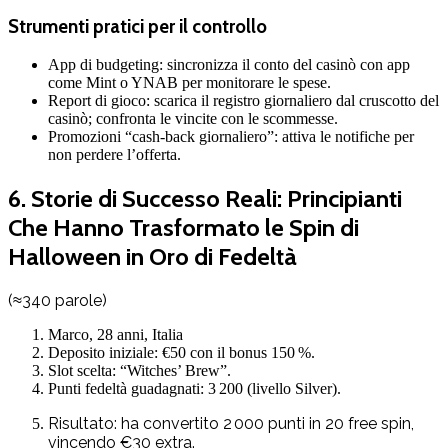
Strumenti pratici per il controllo
App di budgeting: sincronizza il conto del casinò con app
come Mint o YNAB per monitorare le spese.
Report di gioco: scarica il registro giornaliero dal cruscotto del
casinò; confronta le vincite con le scommesse.
Promozioni “cash‑back giornaliero”: attiva le notifiche per
non perdere l’offerta.
6. Storie di Successo Reali: Principianti
Che Hanno Trasformato le Spin di
Halloween in Oro di Fedeltà
(≈340 parole)
Marco, 28 anni, Italia
Deposito iniziale: €50 con il bonus 150 %.
Slot scelta: “Witches’ Brew”.
Punti fedeltà guadagnati: 3 200 (livello Silver).
Risultato: ha convertito 2 000 punti in 20 free spin,
vincendo €30 extra.