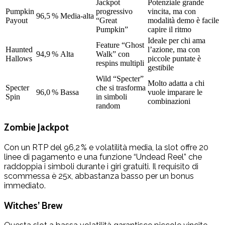
Jackpot
Potenziale grande
Pumpkin
progressivo
vincita, ma con
96,5 %
Media‑alta
Payout
“Great
modalità demo è facile
Pumpkin”
capire il ritmo
Ideale per chi ama
Feature “Ghost
Haunted
l’azione, ma con
94,9 %
Alta
Walk” con
Hallows
piccole puntate è
respins multipli
gestibile
Wild “Specter”
Molto adatta a chi
Specter
che si trasforma
96,0 %
Bassa
vuole imparare le
Spin
in simboli
combinazioni
random
Zombie Jackpot
Con un RTP del 96,2 % e volatilità media, la slot offre 20
linee di pagamento e una funzione “Undead Reel” che
raddoppia i simboli durante i giri gratuiti. Il requisito di
scommessa è 25x, abbastanza basso per un bonus
immediato.
Witches’ Brew