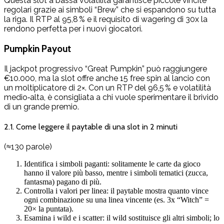
Questa slot a bassa volatilità garantisce piccole vincite
regolari grazie ai simboli “Brew” che si espandono su tutta
la riga. Il RTP al 95,8 % e il requisito di wagering di 30x la
rendono perfetta per i nuovi giocatori.
Pumpkin Payout
Il jackpot progressivo “Great Pumpkin” può raggiungere
€10.000, ma la slot offre anche 15 free spin al lancio con
un moltiplicatore di 2×. Con un RTP del 96,5 % e volatilità
medio‑alta, è consigliata a chi vuole sperimentare il brivido
di un grande premio.
2.1. Come leggere il paytable di una slot in 2 minuti
(≈130 parole)
Identifica i simboli paganti: solitamente le carte da gioco
hanno il valore più basso, mentre i simboli tematici (zucca,
fantasma) pagano di più.
Controlla i valori per linea: il paytable mostra quanto vince
ogni combinazione su una linea vincente (es. 3x “Witch” =
20× la puntata).
Esamina i wild e i scatter: il wild sostituisce gli altri simboli; lo