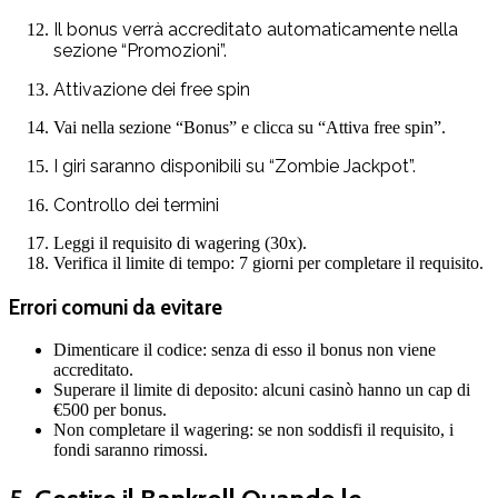
Il bonus verrà accreditato automaticamente nella
sezione “Promozioni”.
Attivazione dei free spin
Vai nella sezione “Bonus” e clicca su “Attiva free spin”.
I giri saranno disponibili su “Zombie Jackpot”.
Controllo dei termini
Leggi il requisito di wagering (30x).
Verifica il limite di tempo: 7 giorni per completare il requisito.
Errori comuni da evitare
Dimenticare il codice: senza di esso il bonus non viene
accreditato.
Superare il limite di deposito: alcuni casinò hanno un cap di
€500 per bonus.
Non completare il wagering: se non soddisfi il requisito, i
fondi saranno rimossi.