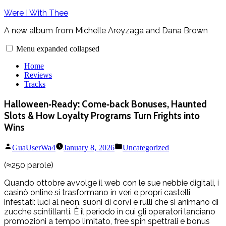
Skip
Were I With Thee
to
content
A new album from Michelle Areyzaga and Dana Brown
Menu
expanded
collapsed
Home
Reviews
Tracks
Halloween‑Ready: Come‑back Bonuses, Haunted
Slots & How Loyalty Programs Turn Frights into
Wins
Posted
Posted
GuaUserWa4
January 8, 2026
Uncategorized
by
in
(≈250 parole)
Quando ottobre avvolge il web con le sue nebbie digitali, i
casinò online si trasformano in veri e propri castelli
infestati: luci al neon, suoni di corvi e rulli che si animano di
zucche scintillanti. È il periodo in cui gli operatori lanciano
promozioni a tempo limitato, free spin spettrali e bonus