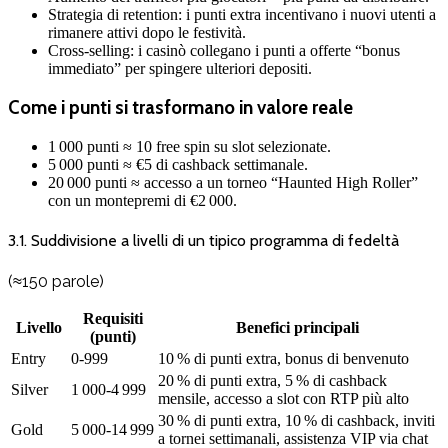
Strategia di retention: i punti extra incentivano i nuovi utenti a
rimanere attivi dopo le festività.
Cross‑selling: i casinò collegano i punti a offerte “bonus
immediato” per spingere ulteriori depositi.
Come i punti si trasformano in valore reale
1 000 punti ≈ 10 free spin su slot selezionate.
5 000 punti ≈ €5 di cashback settimanale.
20 000 punti ≈ accesso a un torneo “Haunted High Roller”
con un montepremi di €2 000.
3.1. Suddivisione a livelli di un tipico programma di fedeltà
(≈150 parole)
Requisiti
Livello
Benefici principali
(punti)
Entry
0‑999
10 % di punti extra, bonus di benvenuto
20 % di punti extra, 5 % di cashback
Silver
1 000‑4 999
mensile, accesso a slot con RTP più alto
30 % di punti extra, 10 % di cashback, inviti
Gold
5 000‑14 999
a tornei settimanali, assistenza VIP via chat