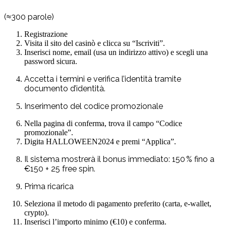
(≈300 parole)
Registrazione
Visita il sito del casinò e clicca su “Iscriviti”.
Inserisci nome, email (usa un indirizzo attivo) e scegli una
password sicura.
Accetta i termini e verifica l’identità tramite
documento d’identità.
Inserimento del codice promozionale
Nella pagina di conferma, trova il campo “Codice
promozionale”.
Digita HALLOWEEN2024 e premi “Applica”.
Il sistema mostrerà il bonus immediato: 150 % fino a
€150 + 25 free spin.
Prima ricarica
Seleziona il metodo di pagamento preferito (carta, e‑wallet,
crypto).
Inserisci l’importo minimo (€10) e conferma.