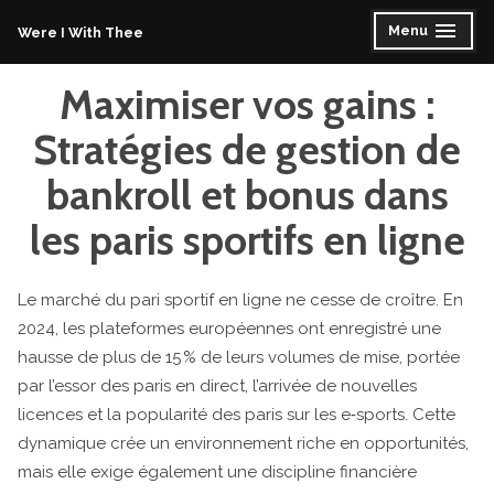
Skip
Menu
Were I With Thee
expanded
collapsed
to
content
Maximiser vos gains :
Stratégies de gestion de
bankroll et bonus dans
les paris sportifs en ligne
Le marché du pari sportif en ligne ne cesse de croître. En
2024, les plateformes européennes ont enregistré une
hausse de plus de 15 % de leurs volumes de mise, portée
par l’essor des paris en direct, l’arrivée de nouvelles
licences et la popularité des paris sur les e‑sports. Cette
dynamique crée un environnement riche en opportunités,
mais elle exige également une discipline financière