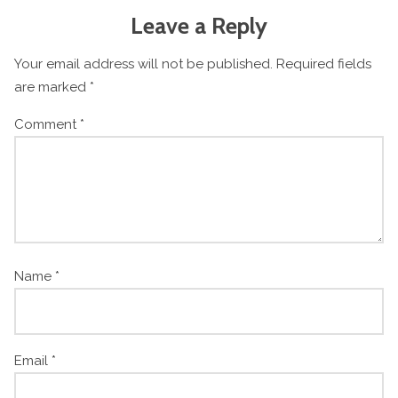
Leave a Reply
Your email address will not be published.
Required fields
are marked
*
Comment
*
Name
*
Email
*