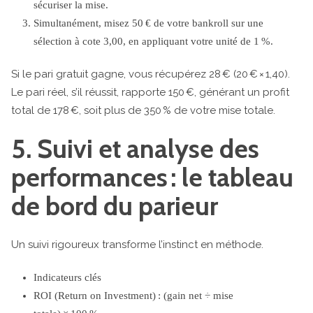
sécuriser la mise.
Simultanément, misez 50 € de votre bankroll sur une
sélection à cote 3,00, en appliquant votre unité de 1 %.
Si le pari gratuit gagne, vous récupérez 28 € (20 € × 1,40).
Le pari réel, s’il réussit, rapporte 150 €, générant un profit
total de 178 €, soit plus de 350 % de votre mise totale.
5. Suivi et analyse des
performances : le tableau
de bord du parieur
Un suivi rigoureux transforme l’instinct en méthode.
Indicateurs clés
ROI (Return on Investment) : (gain net ÷ mise