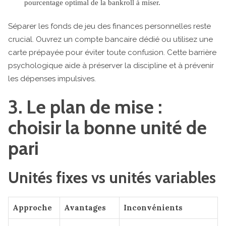
pourcentage optimal de la bankroll à miser.
Séparer les fonds de jeu des finances personnelles reste
crucial. Ouvrez un compte bancaire dédié ou utilisez une
carte prépayée pour éviter toute confusion. Cette barrière
psychologique aide à préserver la discipline et à prévenir
les dépenses impulsives.
3. Le plan de mise :
choisir la bonne unité de
pari
Unités fixes vs unités variables
Approche
Avantages
Inconvénients