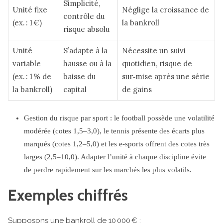
Simplicité,
Unité fixe
Néglige la croissance de
contrôle du
(ex. : 1 €)
la bankroll
risque absolu
Unité
S’adapte à la
Nécessite un suivi
variable
hausse ou à la
quotidien, risque de
(ex. : 1 % de
baisse du
sur‑mise après une série
la bankroll)
capital
de gains
Gestion du risque par sport : le football possède une volatilité
modérée (cotes 1,5–3,0), le tennis présente des écarts plus
marqués (cotes 1,2–5,0) et les e‑sports offrent des cotes très
larges (2,5–10,0). Adapter l’unité à chaque discipline évite
de perdre rapidement sur les marchés les plus volatils.
Exemples chiffrés
Supposons une bankroll de 10 000 € :