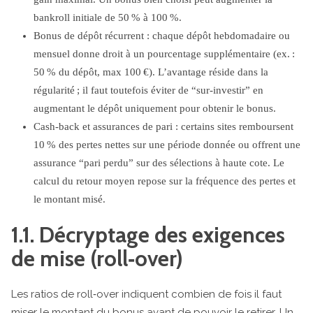
bankroll initiale de 50 % à 100 %.
Bonus de dépôt récurrent : chaque dépôt hebdomadaire ou
mensuel donne droit à un pourcentage supplémentaire (ex. :
50 % du dépôt, max 100 €). L’avantage réside dans la
régularité ; il faut toutefois éviter de “sur‑investir” en
augmentant le dépôt uniquement pour obtenir le bonus.
Cash‑back et assurances de pari : certains sites remboursent
10 % des pertes nettes sur une période donnée ou offrent une
assurance “pari perdu” sur des sélections à haute cote. Le
calcul du retour moyen repose sur la fréquence des pertes et
le montant misé.
1.1. Décryptage des exigences
de mise (roll‑over)
Les ratios de roll‑over indiquent combien de fois il faut
miser le montant du bonus avant de pouvoir le retirer. Un