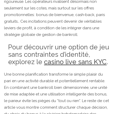
rigoureuse. Les opérateurs rivalisent désormais non
seulement sur les cotes, mais surtout sur les offres
promotionnelles : bonus de bienvenue, cash‑back, paris
gratuits… Ces incitations peuvent devenir de véritables
leviers de profit, à condition de les intégrer dans une
stratégie globale de gestion de bankroll.
Pour découvrir une option de jeu
sans contraintes d’identité,
explorez le
casino live sans KYC
.
Une bonne planification transforme le simple plaisir du
pari en une activité durable et potentiellement rentable.
En combinant une bankroll bien dimensionnée, une unité
de mise adaptée et une utilisation intelligente des bonus,
le parieur évite les pièges du “tout ou rien”. Le reste de cet
article vous montre comment structurer chaque décision,
du choix du bonus à la révision hebdomadaire des