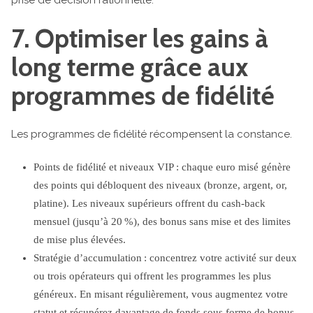
7. Optimiser les gains à
long terme grâce aux
programmes de fidélité
Les programmes de fidélité récompensent la constance.
Points de fidélité et niveaux VIP : chaque euro misé génère
des points qui débloquent des niveaux (bronze, argent, or,
platine). Les niveaux supérieurs offrent du cash‑back
mensuel (jusqu’à 20 %), des bonus sans mise et des limites
de mise plus élevées.
Stratégie d’accumulation : concentrez votre activité sur deux
ou trois opérateurs qui offrent les programmes les plus
généreux. En misant régulièrement, vous augmentez votre
statut et récupérez davantage de fonds sous forme de bonus