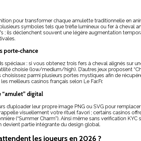
nition pour transformer chaque amulette traditionnelle en anim
 plusieurs symboles tels que trèfle lumineux ou fer à cheval 
s ; ils déclenchent souvent une légère augmentation temporai
vales.​
es porte‑chance
spéciaux : si vous obtenez trois fers à cheval alignés sur une 
olatilité choisie (low/medium/high). D’autres jeux proposent 
s choisissez parmi plusieurs portes mystiques afin de récupér
es meilleurs casinos français selon Le Far.Fr.​
 “amulet” digital
 d’uploader leur propre image PNG ou SVG pour remplacer l’i
rappelle visuellement votre rituel favori ; certains casinos 
onnière (“Summer Charm”). Ainsi même sans verification KYC st
devient partie intégrante du design global.​
attendent les joueurs en 2026 ?