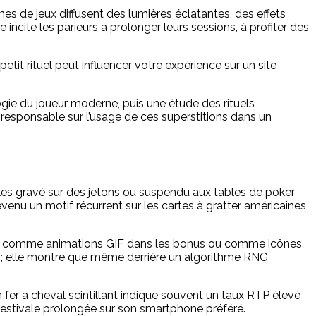
rmes de jeux diffusent des lumières éclatantes, des effets
incite les parieurs à prolonger leurs sessions, à profiter des
tit rituel peut influencer votre expérience sur un site
logie du joueur moderne, puis une étude des rituels
 responsable sur l’usage de ces superstitions dans un
lles gravé sur des jetons ou suspendu aux tables de poker
devenu un motif récurrent sur les cartes à gratter américaines
mais comme animations GIF dans les bonus ou comme icônes
dine ; elle montre que même derrière un algorithme RNG
un fer à cheval scintillant indique souvent un taux RTP élevé
n estivale prolongée sur son smartphone préféré.