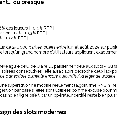
ment… ou presque
|
18 % des joueurs | +0,4 % RTP |
ssion | 12 % | +0,3 % RTP |
 | +0,2 % RTP |
us de 250 000 parties jouées entre juin et août 2025 sur plusieu
ble lorsqu’un grand nombre d’utilisateurs appliquent exacte
le figure celui de Claire D., parisienne fidèle aux slots « Sun
oirées consécutives ; elle aurait alors décroché deux jackp
pe d’anecdote alimente encore aujourd’hui la légende urbaine a
une superstition ne modifie réellement l’algorithme RNG ni ne g
stion bancaire si elles sont utilisées comme excuse pour m
casino en ligne offert par un opérateur certifié reste bien plu
esign des slots modernes