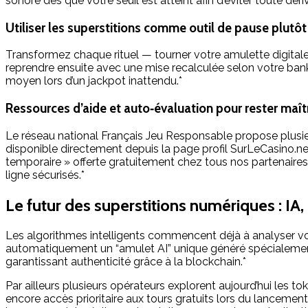
sonore dès que votre seuil est atteint afin d’éviter toute dér
Utiliser les superstitions comme outil de pause plut
Transformez chaque rituel — tourner votre amulette digital
reprendre ensuite avec une mise recalculée selon votre bank
moyen lors d’un jackpot inattendu.*
Ressources d’aide et auto‑évaluation pour rester maît
Le réseau national Français Jeu Responsable propose plusieu
disponible directement depuis la page profil SurLeCasino.n
temporaire » offerte gratuitement chez tous nos partenaires
ligne sécurisés.*
Le futur des superstitions numériques : IA,
Les algorithmes intelligents commencent déjà à analyser v
automatiquement un “amulet AI” unique généré spécialemen
garantissant authenticité grâce à la blockchain.*
Par ailleurs plusieurs opérateurs explorent aujourd’hui les
encore accès prioritaire aux tours gratuits lors du lancement