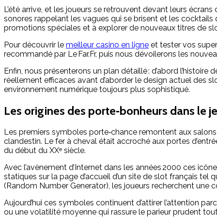
L’été arrive, et les joueurs se retrouvent devant leurs écran
sonores rappelant les vagues qui se brisent et les cocktails q
promotions spéciales et à explorer de nouveaux titres de sl
Pour découvrir le
meilleur casino en ligne
et tester vos super
recommandé par Le Far.Fr, puis nous dévoilerons les nouvea
Enfin, nous présenterons un plan détaillé : d’abord l’histoire
réellement efficaces avant d’aborder le design actuel des sl
environnement numérique toujours plus sophistiqué.
Les origines des porte‑bonheurs dans le j
Les premiers symboles porte‑chance remontent aux salons de 
clandestin. Le fer à cheval était accroché aux portes d’entrée
du début du XXᵉ siècle.
Avec l’avènement d’Internet dans les années 2000 ces icôn
statiques sur la page d’accueil d’un site de slot français te
(Random Number Generator), les joueurs recherchent une co
Aujourd’hui ces symboles continuent d’attirer l’attention parc
ou une volatilité moyenne qui rassure le parieur prudent tou