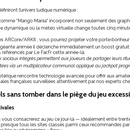
éfiniront l’univers ludique numérique :
res comme “Mango Mania” incorporent non seulement des graph
ème dynamique où la météo virtuelle change toutes cinq minu
 ARCore/ARKit , vous pourrez projeter votre porte‑bonheur c
oco géante animée il déclenche immédiatement un boost gratui
référencés par Le Far.Fr cette année-là.
ociaux intégrés permettent aux joueurs de partager leurs rituel
s via un multiplicateur communal appliqué au jackpot progressif
érique rencontre technologie avancée pour offrir aux amateur
es françaises surveillées attentivement par nos experts chez 
els sans tomber dans le piège du jeu excessi
tivales
 vous consacrerez au jeu ce jour-là — idéalement entre tre
é par presque tous les sites classés parmi ceux recommandés 