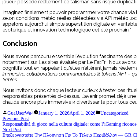
joueur possède réellement ce talisman sans risque duplicati
Imaginez finalement pouvoir programmer votre chance via in
selon conditions météo réelles détectées via API météo loca
appelons aujourd’hui simple superstition digitale en vérita
ésotérique et innovation technologique cet été prochain.*
Conclusion
Nous avons parcouru ensemble l’évolution fascinante des po
notamment sur Les sites évalués par Le Far.Fr . Nous avon
cognitifs tout en rappelant qu’elles n’altèrent jamais réelleme
immersive, collaborations communautaires & tokens NFT – qui 
fiables.
Nous invitons donc chaque lecteur curieux à tester ces ritu
responsables présentés ci-dessus. L’avenir promet déjà une 
chaude encore plus immersive и divertissante pour tous ceux q
Posted
Posted
GuaUserWa4
January 1, 2026
April 1, 2026
Uncategorized
by
in
Post
Previous
Previous Post
post:
Responsabilità di gioco nella cultura digitale: come l’iGaming riconosce
navigation
Next
Next Post
post:
Επεξεργαστείτε Την Πλοήγηση Για Το Τέλειο Περιβάλλον — GR Cl