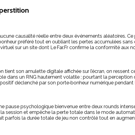
perstition
 aucune causalité réelle entre deux événements aléatoires. 
te‑bonheur préféré tout en oubliant les pertes accumulées sans c
e virtuel sur un site dont Le Far.Fr confirme la conformité aux
n tient son amulette digitale affichée sur l’écran, on ressent
bable dans un RNG hautement volatile ; pourtant la perception 
ositif déclenché par son porte‑bonheur numérique pendant l’
ne pause psychologique bienvenue entre deux rounds intenses : 
re la session et empêche la perte totale dans le mode automa
uit parfois la durée totale de jeu non contrôlé tout en augmen