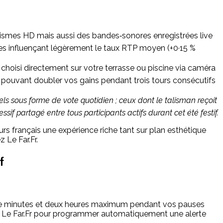
ismes HD mais aussi des bandes‑sonores enregistrées live
tes influençant légèrement le taux RTP moyen (+0·15 %
hoisi directement sur votre terrasse ou piscine via caméra
t pouvant doubler vos gains pendant trois tours consécutifs
s sous forme de vote quotidien ; ceux dont le talisman reçoit
 partagé entre tous participants actifs durant cet été festif.
s français une expérience riche tant sur plan esthétique
Le Far.Fr.​
f
nte minutes et deux heures maximum pendant vos pauses
par Le Far.Fr pour programmer automatiquement une alerte