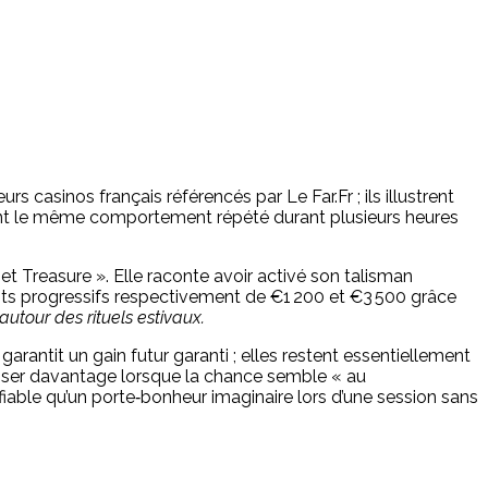
rs casinos français référencés par Le Far.Fr ; ils illustrent
ment le même comportement répété durant plusieurs heures
set Treasure ». Elle raconte avoir activé son talisman
ots progressifs respectivement de €1 200 et €3 500 grâce
utour des rituels estivaux.
arantit un gain futur garanti ; elles restent essentiellement
iser davantage lorsque la chance semble « au
s fiable qu’un porte‑bonheur imaginaire lors d’une session sans