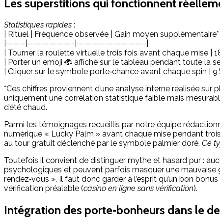
Les superstitions qui fonctionnent réelle
Statistiques rapides
:
| Rituel | Fréquence observée | Gain moyen supplémentaire* 
|——–|——————-|—————————-|
| Tourner la roulette virtuelle trois fois avant chaque mise | 
| Porter un emoji 🐞 affiché sur le tableau pendant toute la se
| Cliquer sur le symbole porte‑chance avant chaque spin | 9 %
*Ces chiffres proviennent d’une analyse interne réalisée sur pl
uniquement une corrélation statistique faible mais mesura
d’été chaud.​
Parmi les témoignages recueillis par notre équipe rédactionnel
numérique « Lucky Palm » avant chaque mise pendant trois s
au tour gratuit déclenché par le symbole palmier doré.
Ce ty
Toutefois il convient de distinguer mythe et hasard pur : auc
psychologiques et peuvent parfois masquer une mauvaise ge
rendez‑vous ». Il faut donc garder à l’esprit qu’un bon bonus 
vérification préalable (
casino en ligne sans vérification
).
Intégration des porte‑bonheurs dans le d