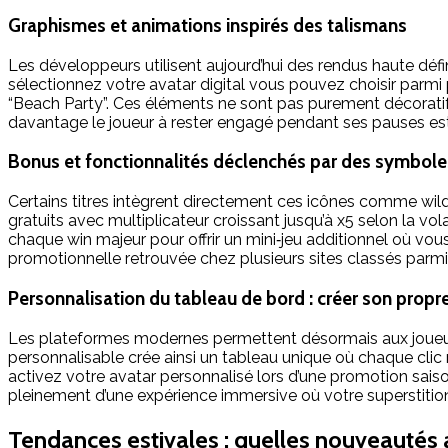
Graphismes et animations inspirés des talismans
Les développeurs utilisent aujourd’hui des rendus haute défi
sélectionnez votre avatar digital vous pouvez choisir parmi
“Beach Party”. Ces éléments ne sont pas purement décoratif
davantage le joueur à rester engagé pendant ses pauses esti
Bonus et fonctionnalités déclenchés par des symbol
Certains titres intègrent directement ces icônes comme wilds 
gratuits avec multiplicateur croissant jusqu’à x5 selon la v
chaque win majeur pour offrir un mini‑jeu additionnel où vou
promotionnelle retrouvée chez plusieurs sites classés parmi l
Personnalisation du tableau de bord : créer son propre
Les plateformes modernes permettent désormais aux joueurs
personnalisable crée ainsi un tableau unique où chaque clic 
activez votre avatar personnalisé lors d’une promotion sais
pleinement d’une expérience immersive où votre superstition 
Tendances estivales : quelles nouveautés 