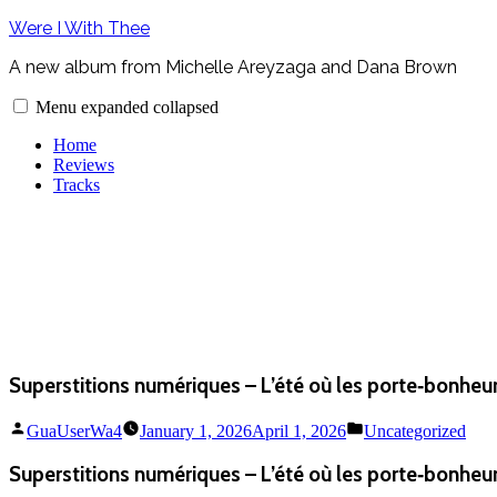
Skip
Were I With Thee
to
content
A new album from Michelle Areyzaga and Dana Brown
Menu
expanded
collapsed
Home
Reviews
Tracks
Superstitions numériques – L’été où les porte‑bonheu
Posted
Posted
GuaUserWa4
January 1, 2026
April 1, 2026
Uncategorized
by
in
Superstitions numériques – L’été où les porte‑bonheu