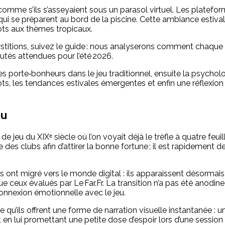
s comme s’ils s’asseyaient sous un parasol virtuel. Les platefo
ui se préparent au bord de la piscine. Cette ambiance estivale 
ots aux thèmes tropicaux.
stitions, suivez le guide : nous analyserons comment chaque pe
utés attendues pour l’été 2026.
 des porte‑bonheurs dans le jeu traditionnel, ensuite la psycho
ots, les tendances estivales émergentes et enfin une réflexion
eu
jeu du XIXᵉ siècle où l’on voyait déjà le trèfle à quatre feui
 des clubs afin d’attirer la bonne fortune ; il est rapidement 
es ont migré vers le monde digital : ils apparaissent désor
l que ceux évalués par Le Far.Fr. La transition n’a pas été ano
nnexion émotionnelle avec le jeu.
e qu’ils offrent une forme de narration visuelle instantanée : 
t en lui promettant une petite dose d’espoir lors d’une sessio