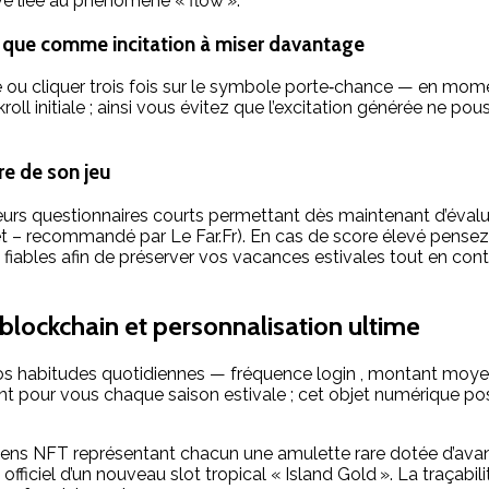
ive liée au phénomène « flow ».
ôt que comme incitation à miser davantage
e ou cliquer trois fois sur le symbole porte‑chance — en mo
roll initiale ; ainsi vous évitez que l’excitation générée ne
re de son jeu
rs questionnaires courts permettant dès maintenant d’évaluer
et – recommandé par Le Far.Fr). En cas de score élevé pensez 
 fiables afin de préserver vos vacances estivales tout en co
 blockchain et personnalisation ultime
os habitudes quotidiennes — fréquence login , montant moyen
t pour vous chaque saison estivale ; cet objet numérique p
 tokens NFT représentant chacun une amulette rare dotée d’av
 officiel d’un nouveau slot tropical « Island Gold ». La traçab