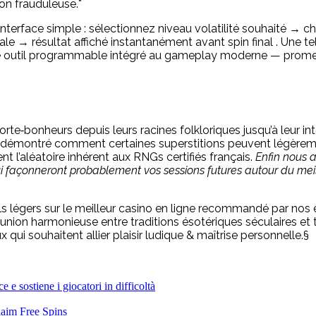
on frauduleuse.*
terface simple : sélectionnez niveau volatilité souhaité → c
le → résultat affiché instantanément avant spin final . Une t
ble outil programmable intégré au gameplay moderne — promess
rte‑bonheurs depuis leurs racines folkloriques jusqu’à leur i
s démontré comment certaines superstitions peuvent légèreme
nt l’aléatoire inhérent aux RNGs certifiés français.
Enfin nous a
façonneront probablement vos sessions futures autour du meill
els légers sur le meilleur casino en ligne recommandé par no
union harmonieuse entre traditions ésotériques séculaires et
ui souhaitent allier plaisir ludique & maîtrise personnelle.§
 e sostiene i giocatori in difficoltà
aim Free Spins