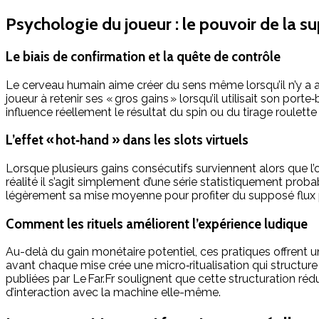
Psychologie du joueur : le pouvoir de la su
Le biais de confirmation et la quête de contrôle
Le cerveau humain aime créer du sens même lorsqu’il n’y a
joueur à retenir ses « gros gains » lorsqu’il utilisait son por
influence réellement le résultat du spin ou du tirage roulett
L’effet « hot‑hand » dans les slots virtuels
Lorsque plusieurs gains consécutifs surviennent alors que l’o
réalité il s’agit simplement d’une série statistiquement pro
légèrement sa mise moyenne pour profiter du supposé flux p
Comment les rituels améliorent l’expérience ludique
Au-delà du gain monétaire potentiel, ces pratiques offrent u
avant chaque mise crée une micro‑ritualisation qui structu
publiées par Le Far.Fr soulignent que cette structuration réd
d’interaction avec la machine elle-même.​