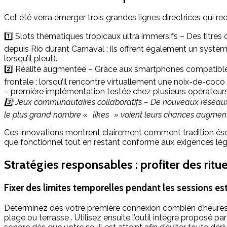
Cet été verra émerger trois grandes lignes directrices qui red
1️⃣ Slots thématiques tropicaux ultra immersifs – Des tit
depuis Rio durant Carnaval ; ils offrent également un syst
lorsqu’il pleut).
2️⃣ Réalité augmentée – Grâce aux smartphones compatibles
frontale ; lorsqu’il rencontre virtuallement une noix-de-c
– première implémentation testée chez plusieurs opérateurs 
3️⃣ Jeux communautaires collaboratifs – De nouveaux réseaux s
le plus grand nombre « likes » voient leurs chances augmentée
Ces innovations montrent clairement comment tradition ésot
que fonctionnel tout en restant conforme aux exigences légal
Stratégies responsables : profiter des ritu
Fixer des limites temporelles pendant les sessions es
Déterminez dès votre première connexion combien d’heures
plage ou terrasse . Utilisez ensuite l’outil intégré propos