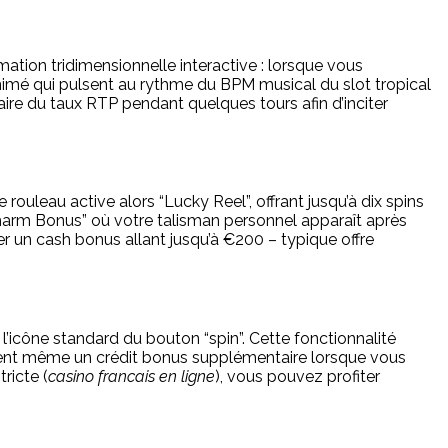
ation tridimensionnelle interactive : lorsque vous
animé qui pulsent au rythme du BPM musical du slot tropical
re du taux RTP pendant quelques tours afin d’inciter
rouleau active alors “Lucky Reel”, offrant jusqu’à dix spins
“Charm Bonus” où votre talisman personnel apparaît après
er un cash bonus allant jusqu’à €200 – typique offre
cône standard du bouton “spin”. Cette fonctionnalité
offrent même un crédit bonus supplémentaire lorsque vous
ricte (
casino francais en ligne
), vous pouvez profiter