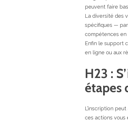
peuvent faire bas
La diversité des 
spécifiques — par
compétences en 
Enfin le support 
en ligne ou aux r
H23 : S’
étapes 
L’inscription peu
ces actions vous 