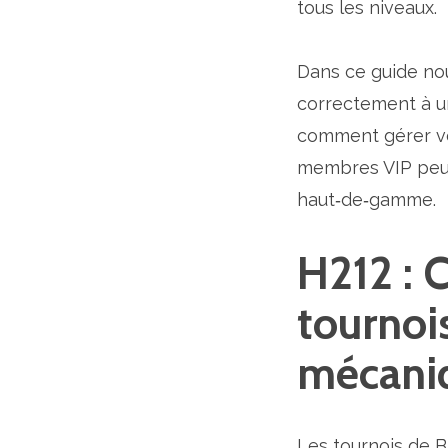
tous les niveaux.
Dans ce guide no
correctement à un
comment gérer vo
membres VIP peuv
haut‑de‑gamme.
H212 : 
tournois
mécani
Les tournois de B