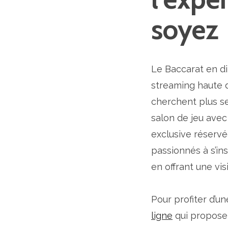
soyez
Le Baccarat en di
streaming haute d
cherchent plus se
salon de jeu avec
exclusive réservé
passionnés à s’in
en offrant une vis
Pour profiter d’u
ligne
qui propose 