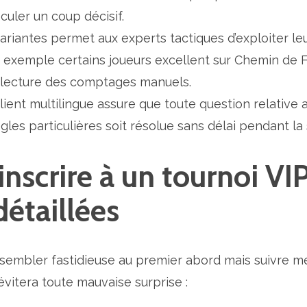
culer un coup décisif.
variantes permet aux experts tactiques d’exploiter l
 exemple certains joueurs excellent sur Chemin de F
lecture des comptages manuels.
client multilingue assure que toute question relative
ègles particulières soit résolue sans délai pendant la
inscrire à un tournoi VI
détaillées
t sembler fastidieuse au premier abord mais suivre
évitera toute mauvaise surprise :