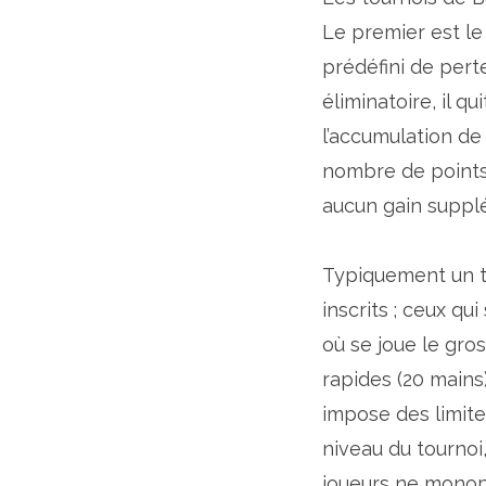
Le premier est le
prédéfini de per
éliminatoire, il 
l’accumulation de
nombre de points
aucun gain suppl
Typiquement un t
inscrits ; ceux qu
où se joue le gros
rapides (20 mains)
impose des limite
niveau du tourno
joueurs ne monopo