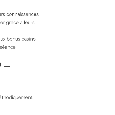
eurs connaissances
er grâce à leurs
 aux bonus casino
 séance.
P –
 méthodiquement