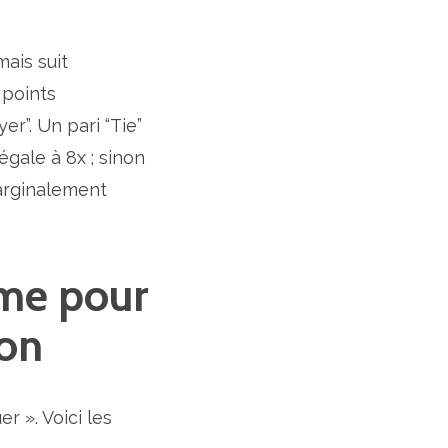
ais suit
 points
r”. Un pari “Tie”
égale à 8x ; sinon
marginalement
rme pour
ion
r ». Voici les