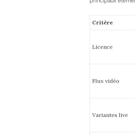
principaux élément
Critère
Licence
Flux vidéo
Variantes live