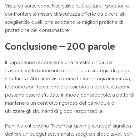
Visitare risorse come Naviglilive può aiutare i giocatori a
confrontare le misure di sicurezza offerte da diversi siti,
scegliendo quelli che adottano le migliori pratiche di
protezione del consumatore.
Conclusione – 200 parole
Il capodanno rappresenta una finestra unica per
trasformare le buone intenzioni in una strategia di gioco
strutturata. Abbiamo visto come la tecnologia immersiva,
le promozioni tematiche e la psicologia delle risoluzioni
possano essere sfruttate in modo consapevole, a patto di
mantenere un controllo rigoroso del bankroll e di
utilizzare gli strumenti di gioco responsabile.
Pianificare il proprio “New Year gaming strategy” significa:
definire un budget settimanale, scegliere slot e tavoli con