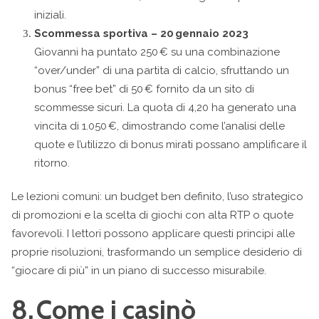
iniziali.
Scommessa sportiva – 20 gennaio 2023
Giovanni ha puntato 250 € su una combinazione
“over/under” di una partita di calcio, sfruttando un
bonus “free bet” di 50 € fornito da un sito di
scommesse sicuri. La quota di 4,20 ha generato una
vincita di 1.050 €, dimostrando come l’analisi delle
quote e l’utilizzo di bonus mirati possano amplificare il
ritorno.
Le lezioni comuni: un budget ben definito, l’uso strategico
di promozioni e la scelta di giochi con alta RTP o quote
favorevoli. I lettori possono applicare questi principi alle
proprie risoluzioni, trasformando un semplice desiderio di
“giocare di più” in un piano di successo misurabile.
8. Come i casinò