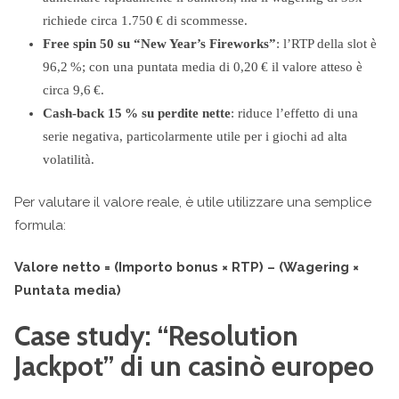
richiede circa 1.750 € di scommesse.
Free spin 50 su “New Year’s Fireworks”
: l’RTP della slot è
96,2 %; con una puntata media di 0,20 € il valore atteso è
circa 9,6 €.
Cash‑back 15 % su perdite nette
: riduce l’effetto di una
serie negativa, particolarmente utile per i giochi ad alta
volatilità.
Per valutare il valore reale, è utile utilizzare una semplice
formula:
Valore netto = (Importo bonus × RTP) – (Wagering ×
Puntata media)
Case study: “Resolution
Jackpot” di un casinò europeo