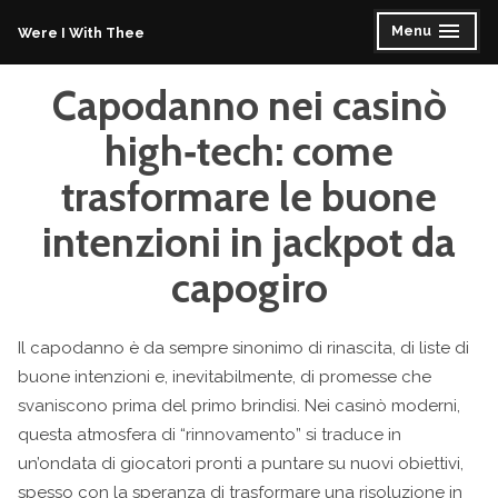
Skip
Menu
Were I With Thee
expanded
collapsed
to
content
Capodanno nei casinò
high‑tech: come
trasformare le buone
intenzioni in jackpot da
capogiro
Il capodanno è da sempre sinonimo di rinascita, di liste di
buone intenzioni e, inevitabilmente, di promesse che
svaniscono prima del primo brindisi. Nei casinò moderni,
questa atmosfera di “rinnovamento” si traduce in
un’ondata di giocatori pronti a puntare su nuovi obiettivi,
spesso con la speranza di trasformare una risoluzione in