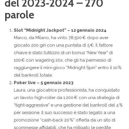
del 2023‑2024 – 270
parole
Slot “Midnight Jackpot” – 12 gennaio 2024
Marco, da Milano, ha vinto 78.500 € dopo aver
giocato 200 giri con una puntata di 5 €. Il fattore
chiave è stato l’utilizzo di un bonus “New Year” di
100 € con wagering 20x, che gli ha permesso di
raggiungere il mini‑gioco “Midnight Spin” entro il 10 %
del bankroll totale.
Poker live – 5 gennaio 2023
Laura, una giocatrice professionista, ha conquistato
un tavolo high‑roller da 1.200 € con una strategia di
“tight‑aggressive” e una gestione del bankroll del 4 %
per sessione. Il suo successo è stato legato a una
promozione “cash‑back 20 %” offerta da un sito di
scommesse affidabili, che ha mitigato le perdite