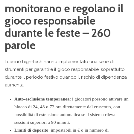
monitorano e regolano il
gioco responsabile
durante le feste – 260
parole
I casinò high‑tech hanno implementato una serie di
strumenti per garantire il gioco responsabile, soprattutto
durante il periodo festivo quando il rischio di dipendenza
aumenta.
Auto‑esclusione temporanea
: i giocatori possono attivare un
blocco di 24, 48 o 72 ore direttamente dal cruscotto, con
possibilità di estensione automatica se il sistema rileva
sessioni superiori a 90 minuti.
Limiti di deposito
: impostabili in € o in numero di