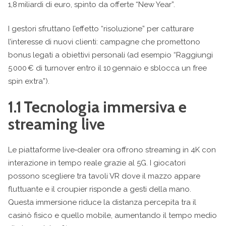
1,8 miliardi di euro, spinto da offerte “New Year”.
I gestori sfruttano l’effetto “risoluzione” per catturare
l’interesse di nuovi clienti: campagne che promettono
bonus legati a obiettivi personali (ad esempio “Raggiungi
5 000 € di turnover entro il 10 gennaio e sblocca un free
spin extra”).
1.1 Tecnologia immersiva e
streaming live
Le piattaforme live‑dealer ora offrono streaming in 4K con
interazione in tempo reale grazie al 5G. I giocatori
possono scegliere tra tavoli VR dove il mazzo appare
fluttuante e il croupier risponde a gesti della mano.
Questa immersione riduce la distanza percepita tra il
casinò fisico e quello mobile, aumentando il tempo medio