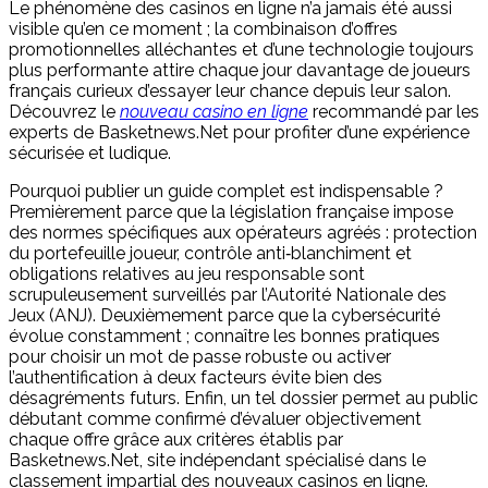
Le phénomène des casinos en ligne n’a jamais été aussi
visible qu’en ce moment ; la combinaison d’offres
promotionnelles alléchantes et d’une technologie toujours
plus performante attire chaque jour davantage de joueurs
français curieux d’essayer leur chance depuis leur salon.
Découvrez le
nouveau casino en ligne
recommandé par les
experts de Basketnews.Net pour profiter d’une expérience
sécurisée et ludique.
Pourquoi publier un guide complet est indispensable ?
Premièrement parce que la législation française impose
des normes spécifiques aux opérateurs agréés : protection
du portefeuille joueur, contrôle anti‑blanchiment et
obligations relatives au jeu responsable sont
scrupuleusement surveillés par l’Autorité Nationale des
Jeux (ANJ). Deuxièmement parce que la cybersécurité
évolue constamment ; connaître les bonnes pratiques
pour choisir un mot de passe robuste ou activer
l’authentification à deux facteurs évite bien des
désagréments futurs. Enfin, un tel dossier permet au public
débutant comme confirmé d’évaluer objectivement
chaque offre grâce aux critères établis par
Basketnews.Net, site indépendant spécialisé dans le
classement impartial des nouveaux casinos en ligne.