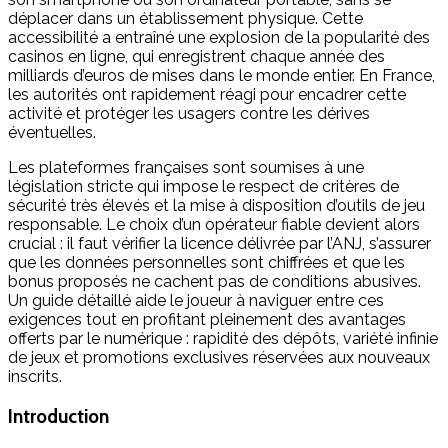
déplacer dans un établissement physique. Cette
accessibilité a entraîné une explosion de la popularité des
casinos en ligne, qui enregistrent chaque année des
milliards d’euros de mises dans le monde entier. En France,
les autorités ont rapidement réagi pour encadrer cette
activité et protéger les usagers contre les dérives
éventuelles.
Les plateformes françaises sont soumises à une
législation stricte qui impose le respect de critères de
sécurité très élevés et la mise à disposition d’outils de jeu
responsable. Le choix d’un opérateur fiable devient alors
crucial : il faut vérifier la licence délivrée par l’ANJ, s’assurer
que les données personnelles sont chiffrées et que les
bonus proposés ne cachent pas de conditions abusives.
Un guide détaillé aide le joueur à naviguer entre ces
exigences tout en profitant pleinement des avantages
offerts par le numérique : rapidité des dépôts, variété infinie
de jeux et promotions exclusives réservées aux nouveaux
inscrits.
Introduction