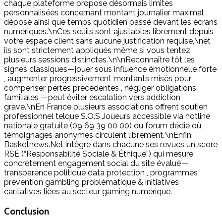
chaque plateforme propose désormais limites
personnalisées concernant montant journalier maximal
déposé ainsi que temps quotidien passé devant les écrans
numériques.\nCes seuils sont ajustables librement depuis
votre espace client sans aucune justification requise,\net
ils sont strictement appliqués même si vous tentez
plusieurs sessions distinctes.\n\nReconnaître tôt les
signes classiques—jouer sous influence émotionnelle forte
, augmenter progressivement montants misés pour
compenser pertes précédentes , négliger obligations
familiales —peut éviter escalation vers addiction
grave.\nEn France plusieurs associations offrent soutien
professionnel telque S.O.S Joueurs accessible via hotline
nationale gratuite (09 69 39 00 00) ou forum dédié où
témoignages anonymes circulent librement.\nEnfin
Basketnews.Net intègre dans chacune ses revues un score
RSE (“Responsabilité Sociale & Éthique”) qui mesure
concrètement engagement social du site évalué —
transparence politique data protection , programmes
prévention gambling problématique & initiatives
caritatives liées au secteur gaming numérique.
Conclusion