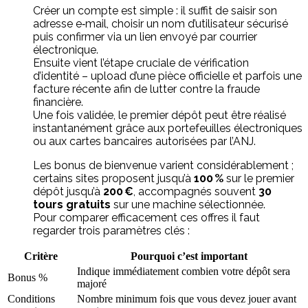
Créer un compte est simple : il suffit de saisir son
adresse e‑mail, choisir un nom d’utilisateur sécurisé
puis confirmer via un lien envoyé par courrier
électronique.
Ensuite vient l’étape cruciale de vérification
d’identité – upload d’une pièce officielle et parfois une
facture récente afin de lutter contre la fraude
financière.
Une fois validée, le premier dépôt peut être réalisé
instantanément grâce aux portefeuilles électroniques
ou aux cartes bancaires autorisées par l’ANJ.
Les bonus de bienvenue varient considérablement ;
certains sites proposent jusqu’à
100 %
sur le premier
dépôt jusqu’à
200 €
, accompagnés souvent
30
tours gratuits
sur une machine sélectionnée.
Pour comparer efficacement ces offres il faut
regarder trois paramètres clés :
Critère
Pourquoi c’est important
Indique immédiatement combien votre dépôt sera
Bonus %
majoré
Conditions
Nombre minimum fois que vous devez jouer avant