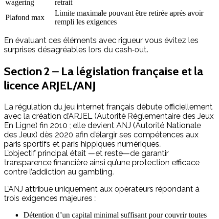
wagering
retrait
Limite maximale pouvant être retirée après avoir
Plafond max
rempli les exigences
En évaluant ces éléments avec rigueur vous évitez les
surprises désagréables lors du cash‑out.
Section 2 – La législation française et la
licence ARJEL/ANJ
La régulation du jeu internet français débute officiellement
avec la création d’ARJEL (Autorité Réglementaire des Jeux
En Ligne) fin 2010 ; elle devient ANJ (Autorité Nationale
des Jeux) dès 2020 afin d’élargir ses compétences aux
paris sportifs et paris hippiques numériques.
L’objectif principal était —et reste—de garantir
transparence financière ainsi qu’une protection efficace
contre l’addiction au gambling.
L’ANJ attribue uniquement aux opérateurs répondant à
trois exigences majeures :
Détention d’un capital minimal suffisant pour couvrir toutes