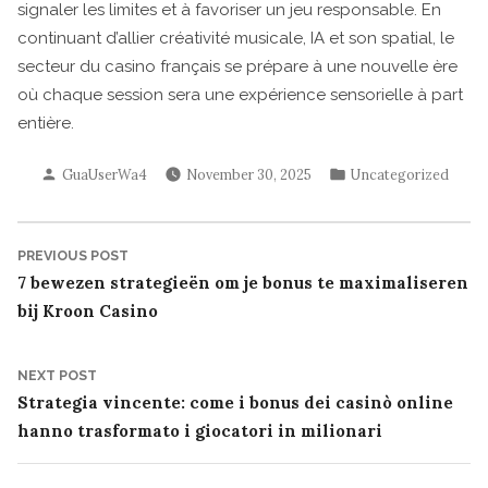
signaler les limites et à favoriser un jeu responsable. En
continuant d’allier créativité musicale, IA et son spatial, le
secteur du casino français se prépare à une nouvelle ère
où chaque session sera une expérience sensorielle à part
entière.
Posted
Posted
GuaUserWa4
November 30, 2025
Uncategorized
by
in
Post
Previous
PREVIOUS POST
post:
7 bewezen strategieën om je bonus te maximaliseren
navigation
bij Kroon Casino
Next
NEXT POST
post:
Strategia vincente: come i bonus dei casinò online
hanno trasformato i giocatori in milionari