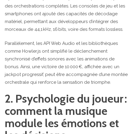
des orchestrations complètes. Les consoles de jeu et les
smartphones ont ajouté des capacités de décodage
matériel, permettant aux développeurs d’intégrer des
morceaux de 44,1 kHz, 16 bits, voire des formats lossless.
Parallèlement, les API Web Audio et les bibliothèques
comme Howler.js ont simplifié le déclenchement
synchronisé d’effets sonores avec les animations de
bonus. Ainsi, une victoire de 10 000 €, affichée avec un
jackpot progressif, peut être accompagnée d’une montée
orchestrale qui renforce la sensation de triomphe.
2. Psychologie du joueur :
comment la musique
module les émotions et