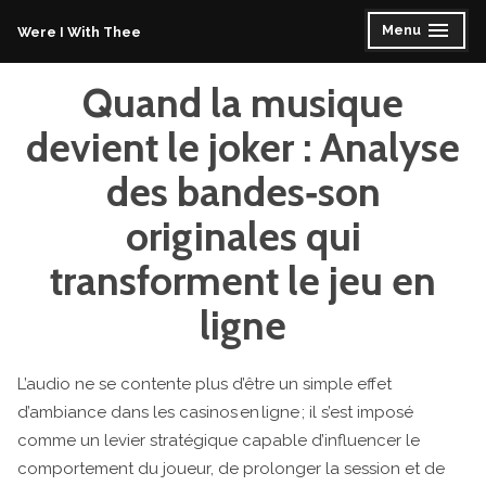
Skip
Menu
Were I With Thee
expanded
collapsed
to
content
Quand la musique
devient le joker : Analyse
des bandes‑son
originales qui
transforment le jeu en
ligne
L’audio ne se contente plus d’être un simple effet
d’ambiance dans les casinos en ligne ; il s’est imposé
comme un levier stratégique capable d’influencer le
comportement du joueur, de prolonger la session et de