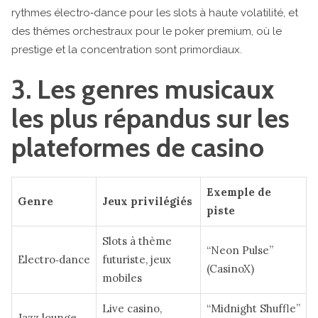
rythmes électro‑dance pour les slots à haute volatilité, et
des thèmes orchestraux pour le poker premium, où le
prestige et la concentration sont primordiaux.
3. Les genres musicaux
les plus répandus sur les
plateformes de casino
Exemple de
Genre
Jeux privilégiés
piste
Slots à thème
“Neon Pulse”
Electro‑dance
futuriste, jeux
(CasinoX)
mobiles
Live casino,
“Midnight Shuffle”
Jazz lounge