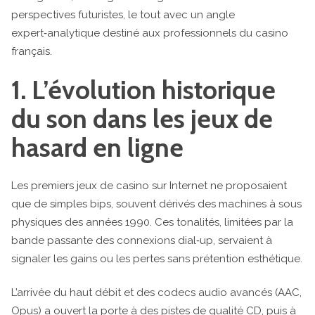
perspectives futuristes, le tout avec un angle
expert‑analytique destiné aux professionnels du casino
français.
1. L’évolution historique
du son dans les jeux de
hasard en ligne
Les premiers jeux de casino sur Internet ne proposaient
que de simples bips, souvent dérivés des machines à sous
physiques des années 1990. Ces tonalités, limitées par la
bande passante des connexions dial‑up, servaient à
signaler les gains ou les pertes sans prétention esthétique.
L’arrivée du haut débit et des codecs audio avancés (AAC,
Opus) a ouvert la porte à des pistes de qualité CD, puis à