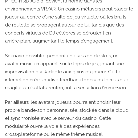
MPEG‑H 3D Audio, devient la norme dans les
environnements VR/AR. Un casino métavers peut placer le
joueur au centre d’une salle de jeu virtuelle où les bruits
de roulette se propagent autour de lui, tandis que des
concerts virtuels de DJ célèbres se déroulent en
arrière‑plan, augmentant le temps d’engagement.
Scénario possible : pendant une session de slots, un
avatar musicien apparaît sur le tapis de jeu, jouant une
improvisation qui s’adapte aux gains du joueur. Cette
interaction crée un « live‑feedback loop » où la musique
réagit aux résultats, renforçant la sensation d’immersion.
Par ailleurs, les avatars joueurs pourraient choisir leur
propre bande‑son personnalisée, stockée dans le cloud
et synchronisée avec le serveur du casino. Cette
modularité ouvre la voie à des expériences
cross‑plateforme où le même thème musical