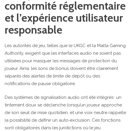
conformité réglementaire
et l’expérience utilisateur
responsable
Les autorités de jeu, telles que le UKGC et la Malta Gaming
Authority, exigent que les interfaces audio ne soient pas
utilisées pour masquer les messages de protection du
joueur. Ainsi, les sons de bonus doivent être clairement
séparés des alertes de limite de dépôt ou des
notifications de pause obligatoire.
Des systèmes de signalisation audio ont été intégrés : un
tintement doux se déclenche lorsqu’un joueur approche
de son seuil de mise quotidien, et une voix neutre rappelle
la possibilité de définir un auto‑exclusion. Ces fonctions
sont obligatoires dans les juridictions où le jeu