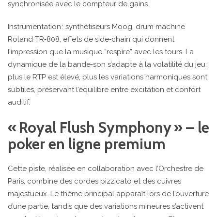
synchronisée avec le compteur de gains.
Instrumentation : synthétiseurs Moog, drum machine
Roland TR‑808, effets de side‑chain qui donnent
l’impression que la musique “respire” avec les tours. La
dynamique de la bande‑son s’adapte à la volatilité du jeu :
plus le RTP est élevé, plus les variations harmoniques sont
subtiles, préservant l’équilibre entre excitation et confort
auditif.
« Royal Flush Symphony » – le
poker en ligne premium
Cette piste, réalisée en collaboration avec l’Orchestre de
Paris, combine des cordes pizzicato et des cuivres
majestueux. Le thème principal apparaît lors de l’ouverture
d’une partie, tandis que des variations mineures s’activent