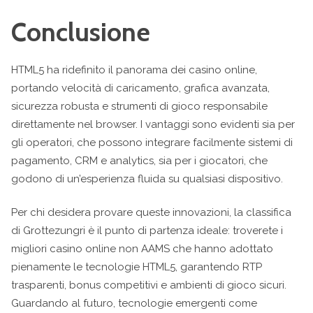
Conclusione
HTML5 ha ridefinito il panorama dei casino online,
portando velocità di caricamento, grafica avanzata,
sicurezza robusta e strumenti di gioco responsabile
direttamente nel browser. I vantaggi sono evidenti sia per
gli operatori, che possono integrare facilmente sistemi di
pagamento, CRM e analytics, sia per i giocatori, che
godono di un’esperienza fluida su qualsiasi dispositivo.
Per chi desidera provare queste innovazioni, la classifica
di Grottezungri è il punto di partenza ideale: troverete i
migliori casino online non AAMS che hanno adottato
pienamente le tecnologie HTML5, garantendo RTP
trasparenti, bonus competitivi e ambienti di gioco sicuri.
Guardando al futuro, tecnologie emergenti come