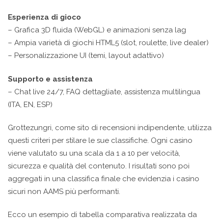
Esperienza di gioco
– Grafica 3D fluida (WebGL) e animazioni senza lag
– Ampia varietà di giochi HTML5 (slot, roulette, live dealer)
– Personalizzazione UI (temi, layout adattivo)
Supporto e assistenza
– Chat live 24/7, FAQ dettagliate, assistenza multilingua
(ITA, EN, ESP)
Grottezungri, come sito di recensioni indipendente, utilizza
questi criteri per stilare le sue classifiche. Ogni casino
viene valutato su una scala da 1 a 10 per velocità,
sicurezza e qualità del contenuto. I risultati sono poi
aggregati in una classifica finale che evidenzia i casino
sicuri non AAMS più performanti.
Ecco un esempio di tabella comparativa realizzata da