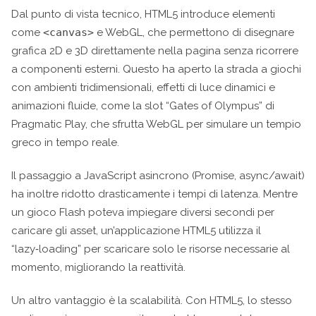
Dal punto di vista tecnico, HTML5 introduce elementi
come
<canvas>
e WebGL, che permettono di disegnare
grafica 2D e 3D direttamente nella pagina senza ricorrere
a componenti esterni. Questo ha aperto la strada a giochi
con ambienti tridimensionali, effetti di luce dinamici e
animazioni fluide, come la slot “Gates of Olympus” di
Pragmatic Play, che sfrutta WebGL per simulare un tempio
greco in tempo reale.
Il passaggio a JavaScript asincrono (Promise, async/await)
ha inoltre ridotto drasticamente i tempi di latenza. Mentre
un gioco Flash poteva impiegare diversi secondi per
caricare gli asset, un’applicazione HTML5 utilizza il
“lazy‑loading” per scaricare solo le risorse necessarie al
momento, migliorando la reattività.
Un altro vantaggio è la scalabilità. Con HTML5, lo stesso