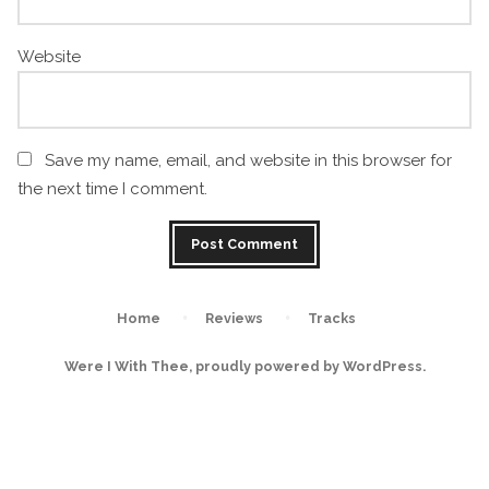
Website
Save my name, email, and website in this browser for
the next time I comment.
Home
Reviews
Tracks
Were I With Thee
,
proudly powered by WordPress
.