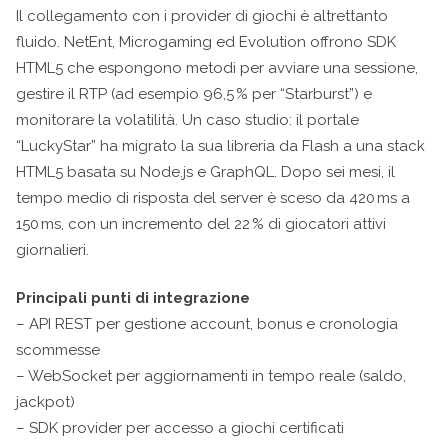
Il collegamento con i provider di giochi è altrettanto
fluido. NetEnt, Microgaming ed Evolution offrono SDK
HTML5 che espongono metodi per avviare una sessione,
gestire il RTP (ad esempio 96,5 % per “Starburst”) e
monitorare la volatilità. Un caso studio: il portale
“LuckyStar” ha migrato la sua libreria da Flash a una stack
HTML5 basata su Node.js e GraphQL. Dopo sei mesi, il
tempo medio di risposta del server è sceso da 420 ms a
150 ms, con un incremento del 22 % di giocatori attivi
giornalieri.
Principali punti di integrazione
– API REST per gestione account, bonus e cronologia
scommesse
– WebSocket per aggiornamenti in tempo reale (saldo,
jackpot)
– SDK provider per accesso a giochi certificati