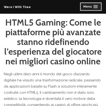
Skip
Menu
Were I With Thee
expanded
collapsed
to
content
HTML5 Gaming: Come le
piattaforme più avanzate
stanno ridefinendo
l’esperienza del giocatore
nei migliori casino online
Negli ultimi dieci anni il mondo del gioco d’azzardo
digitale ha vissuto una trasformazione radicale, passando
da applicazioni basate su Flash a soluzioni interamente
costruite con HTML5. Il cambiamento non è stato solo
estetico: la tecnologia è diventata il vero motore della
competitività, consentendo ai casinò di offrire giochi più