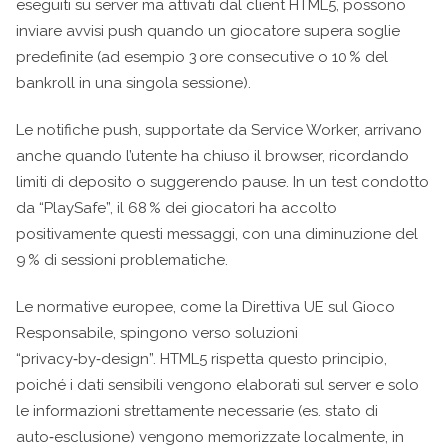
eseguiti su server ma attivati dal client HTML5, possono
inviare avvisi push quando un giocatore supera soglie
predefinite (ad esempio 3 ore consecutive o 10 % del
bankroll in una singola sessione).
Le notifiche push, supportate da Service Worker, arrivano
anche quando l’utente ha chiuso il browser, ricordando
limiti di deposito o suggerendo pause. In un test condotto
da “PlaySafe”, il 68 % dei giocatori ha accolto
positivamente questi messaggi, con una diminuzione del
9 % di sessioni problematiche.
Le normative europee, come la Direttiva UE sul Gioco
Responsabile, spingono verso soluzioni
“privacy‑by‑design”. HTML5 rispetta questo principio,
poiché i dati sensibili vengono elaborati sul server e solo
le informazioni strettamente necessarie (es. stato di
auto‑esclusione) vengono memorizzate localmente, in