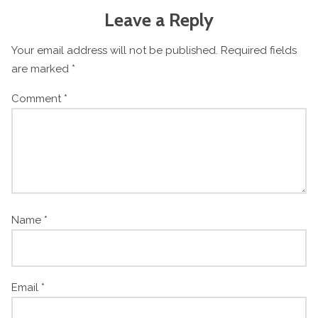
Leave a Reply
Your email address will not be published.
Required fields
are marked
*
Comment
*
Name
*
Email
*