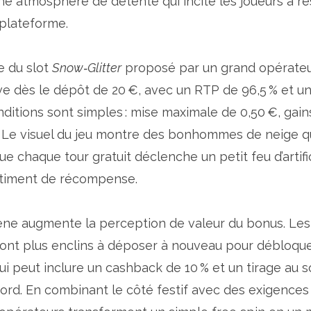
e atmosphère de détente qui incite les joueurs à re
 plateforme.
e du slot
Snow‑Glitter
proposé par un grand opérateur
ive dès le dépôt de 20 €, avec un RTP de 96,5 % et une
itions sont simples : mise maximale de 0,50 €, gain
. Le visuel du jeu montre des bonhommes de neige qu
ue chaque tour gratuit déclenche un petit feu d’artific
ntiment de récompense.
ne augmente la perception de valeur du bonus. Les 
 sont plus enclins à déposer à nouveau pour débloqu
ui peut inclure un cashback de 10 % et un tirage au s
ord. En combinant le côté festif avec des exigences