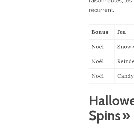
raisonnables, les
récurrent.
Bonus
Jeu
Noël
Snow‑G
Noël
Reinde
Noël
Candy
Hallowe
Spins »