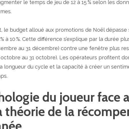
augmenter le temps de jeu de 12 à 15 % selon les don
rmes.
 le budget alloué aux promotions de Noël dépasse 
% à 10 %. Cette différence s’explique par la durée plu
écembre au 31 décembre) contre une fenêtre plus res
octobre au 31 octobre). Les opérateurs profitent d
: la longueur du cycle et la capacité à créer un senti
mps.
hologie du joueur face a
la théorie de la récomp
anée