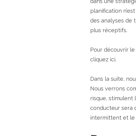
dans une stratégi
planification n’e
des analyses de t
plus réceptifs.
Pour découvrir l
cliquez ici.
Dans la suite, no
Nous verrons com
risque, stimulent 
conducteur sera d
intermittent et l