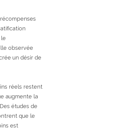
x récompenses
atification
 le
elle observée
crée un désir de
ins réels restent
que augmente la
. Des études de
ntrent que le
ins est