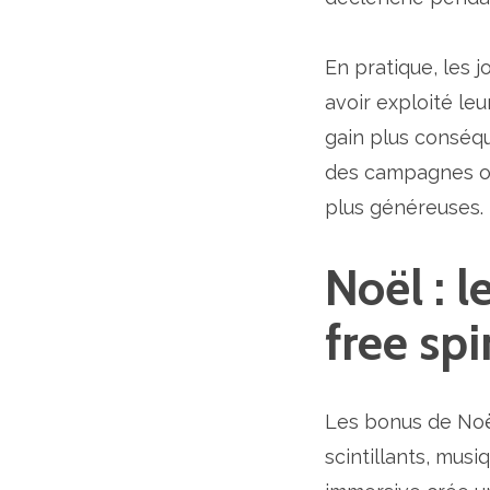
En pratique, les 
avoir exploité leu
gain plus conséq
des campagnes où 
plus généreuses.
Noël : 
free spi
Les bonus de Noël
scintillants, mus