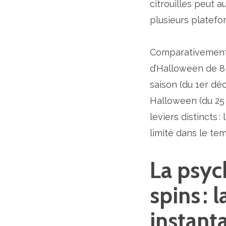
citrouilles peut 
plusieurs platefo
Comparativement,
d’Halloween de 8 
saison (du 1er d
Halloween (du 25 
leviers distincts 
limité dans le te
La psyc
spins : 
instant