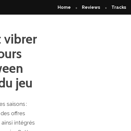
Home
Reviews
Tracks
 vibrer
ours
oween
du jeu
s saisons :
des offres
ainsi intégrés