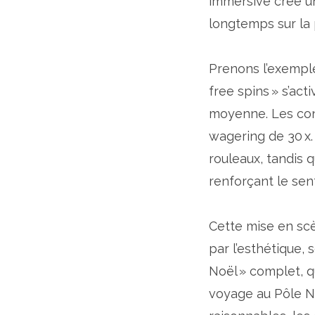
immersive crée un
longtemps sur la
Prenons l’exempl
free spins » s’act
moyenne. Les cond
wagering de 30 x
rouleaux, tandis q
renforçant le se
Cette mise en scè
par l’esthétique,
Noël » complet, q
voyage au Pôle N