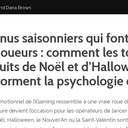
and Dana Brown
nus saisonniers qui font
 joueurs : comment les t
uits de Noël et d’Hall
forment la psychologie 
motionnel de l’iGaming ressemble à une vraie roue de
re devient l’occasion pour les opérateurs de lancer 
l, Halloween, le Nouvel An ou la Saint‑Valentin sont 