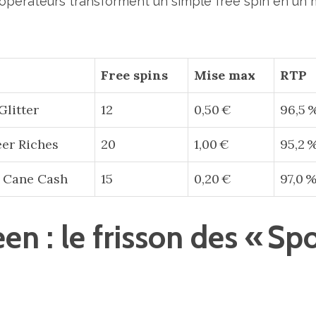
 opérateurs transforment un simple free spin en un
Free spins
Mise max
RTP
litter
12
0,50 €
96,5 
er Riches
20
1,00 €
95,2 
 Cane Cash
15
0,20 €
97,0 
en : le frisson des « S