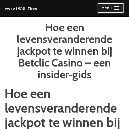
Skip
Menu
Were I With Thee
expanded
collapsed
to
content
Hoe een
levensveranderende
jackpot te winnen bij
Betclic Casino – een
insider‑gids
Hoe een
levensveranderende
jackpot te winnen bij