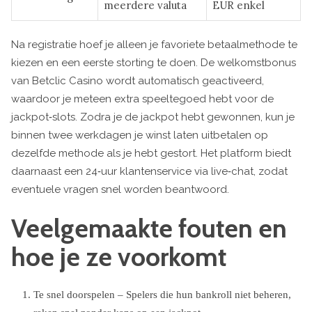
meerdere valuta
EUR enkel
Na registratie hoef je alleen je favoriete betaalmethode te
kiezen en een eerste storting te doen. De welkomstbonus
van Betclic Casino wordt automatisch geactiveerd,
waardoor je meteen extra speeltegoed hebt voor de
jackpot‑slots. Zodra je de jackpot hebt gewonnen, kun je
binnen twee werkdagen je winst laten uitbetalen op
dezelfde methode als je hebt gestort. Het platform biedt
daarnaast een 24‑uur klantenservice via live‑chat, zodat
eventuele vragen snel worden beantwoord.
Veelgemaakte fouten en
hoe je ze voorkomt
Te snel doorspelen – Spelers die hun bankroll niet beheren,