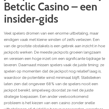
Betclic Casino – een
insider‑gids
Veel spelers dromen van een enorme uitbetaling, maar
eindigen vaak met kleine winsten of zelfs verliezen. Een
van de grootste obstakels is een gebrek aan inzicht in hoe
jackpots werken. De meeste jackpots groeien langzaam
en vereisen een hoge inzet om een significante bijdrage te
leveren. Daarnaast missen spelers vaak de juiste timing: ze
spelen op momenten dat de jackpot nog relatief laag is,
waardoor de potentiële winst minimaal blijft. Statistieken
laten zien dat ongeveer 68 % van de spelers nooit een
jackpot bereikt, simpelweg doordat ze niet de juiste
strategie toepassen. Een ander veelvoorkomend
probleem is het kiezen van een casino zonder snelle