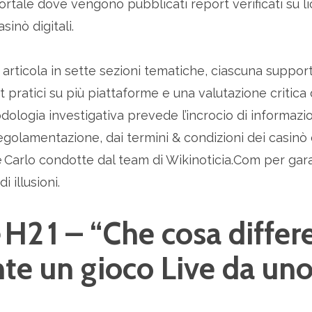
ortale dove vengono pubblicati report verificati su l
asinò digitali.
 articola in sette sezioni tematiche, ciascuna suppor
test pratici su più piattaforme e una valutazione critic
dologia investigativa prevede l’incrocio di informazi
regolamentazione, dai termini & condizioni dei casinò 
 Carlo condotte dal team di Wikinoticia.Com per gara
 illusioni.
 H2 1 – “Che cosa differ
te un gioco Live da un