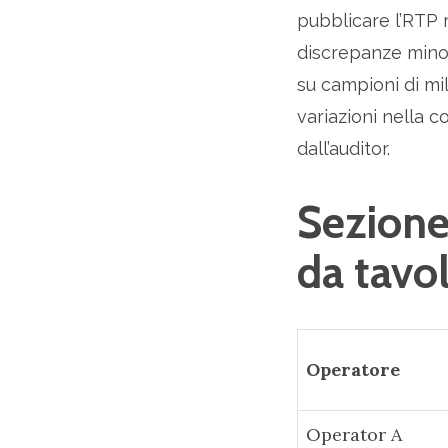
pubblicare l’RTP 
discrepanze minori 
su campioni di mi
variazioni nella c
dall’auditor.
Sezione
da tavo
Operatore
Operator A