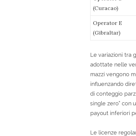
(Curacao)
Operator E
(Gibraltar)
Le variazioni tra
adottate nelle ver
mazzi vengono mes
influenzando dire
di conteggio parzi
single zero” con 
payout inferiori 
Le licenze regola