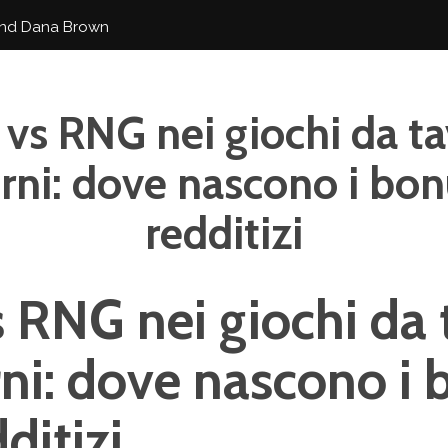
and Dana Brown
 vs RNG nei giochi da t
ni: dove nascono i bon
redditizi
s RNG nei giochi da 
i: dove nascono i 
ditizi