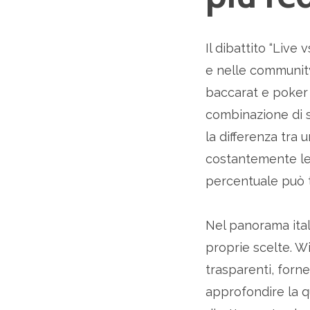
Il dibattito “Liv
e nelle community 
baccarat e poker 
combinazione di s
la differenza tra 
costantemente le 
percentuale può t
Nel panorama ital
proprie scelte. W
trasparenti, forne
approfondire la q