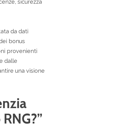
icenze, sicurezza
tata da dati
a dei bonus
oni provenienti
e dalle
ntire una visione
enzia
o RNG?”