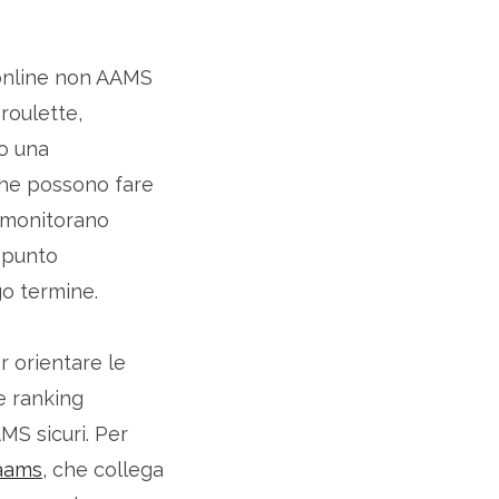
o online non AAMS
 roulette,
o una
che possono fare
i monitorano
 punto
o termine.
r orientare le
e ranking
MS sicuri. Per
aams
, che collega