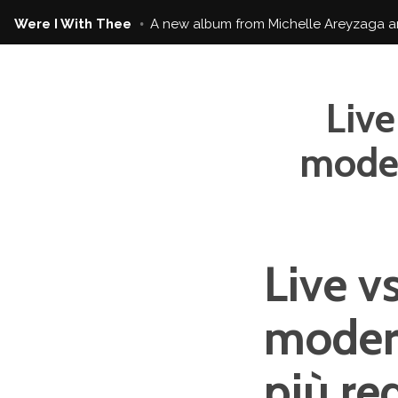
Skip
Were I With Thee
A new album from Michelle Areyzaga 
to
content
Live
moder
Live v
modern
più red