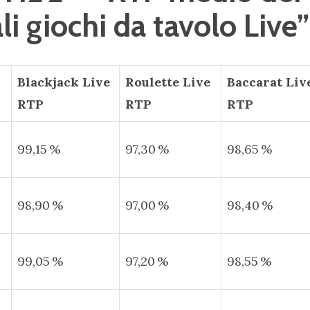
li giochi da tavolo Live”
Blackjack Live
Roulette Live
Baccarat Liv
RTP
RTP
RTP
99,15 %
97,30 %
98,65 %
98,90 %
97,00 %
98,40 %
99,05 %
97,20 %
98,55 %