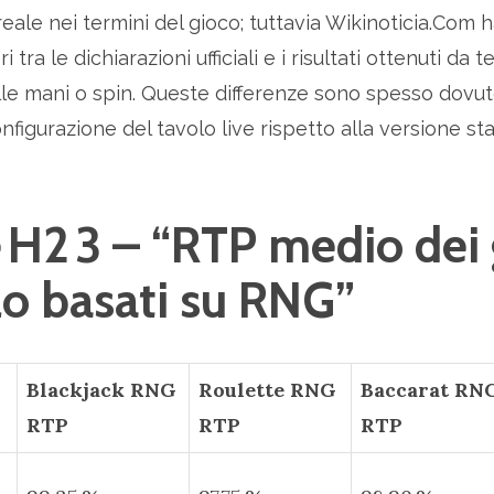
reale nei termini del gioco; tuttavia Wikinoticia.Com 
tra le dichiarazioni ufficiali e i risultati ottenuti da 
lle mani o spin. Queste differenze sono spesso dovut
onfigurazione del tavolo live rispetto alla versione st
 H2 3 – “RTP medio dei 
lo basati su RNG”
Blackjack RNG
Roulette RNG
Baccarat RN
RTP
RTP
RTP