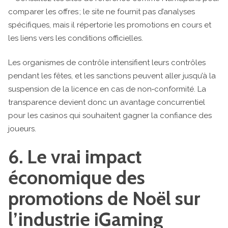
comparer les offres ; le site ne fournit pas d’analyses
spécifiques, mais il répertorie les promotions en cours et
les liens vers les conditions officielles.
Les organismes de contrôle intensifient leurs contrôles
pendant les fêtes, et les sanctions peuvent aller jusqu’à la
suspension de la licence en cas de non‑conformité. La
transparence devient donc un avantage concurrentiel
pour les casinos qui souhaitent gagner la confiance des
joueurs.
6. Le vrai impact
économique des
promotions de Noël sur
l’industrie iGaming