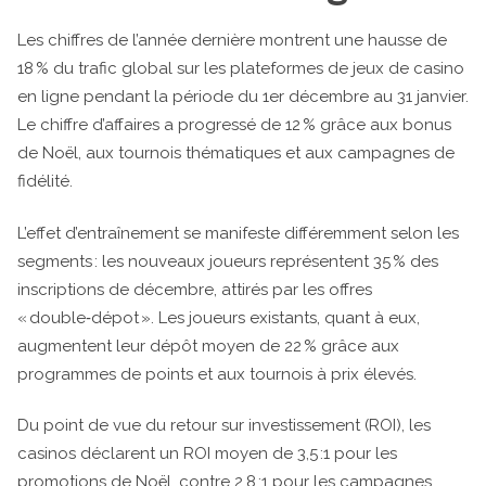
Les chiffres de l’année dernière montrent une hausse de
18 % du trafic global sur les plateformes de jeux de casino
en ligne pendant la période du 1er décembre au 31 janvier.
Le chiffre d’affaires a progressé de 12 % grâce aux bonus
de Noël, aux tournois thématiques et aux campagnes de
fidélité.
L’effet d’entraînement se manifeste différemment selon les
segments : les nouveaux joueurs représentent 35 % des
inscriptions de décembre, attirés par les offres
« double‑dépot ». Les joueurs existants, quant à eux,
augmentent leur dépôt moyen de 22 % grâce aux
programmes de points et aux tournois à prix élevés.
Du point de vue du retour sur investissement (ROI), les
casinos déclarent un ROI moyen de 3,5 :1 pour les
promotions de Noël, contre 2,8 :1 pour les campagnes