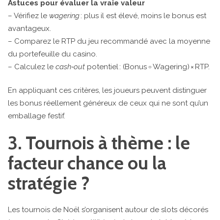
Astuces pour évaluer la vraie valeur
– Vérifiez le
wagering
: plus il est élevé, moins le bonus est
avantageux.
– Comparez le RTP du jeu recommandé avec la moyenne
du portefeuille du casino.
– Calculez le
cash‑out
potentiel : (Bonus ÷ Wagering) × RTP.
En appliquant ces critères, les joueurs peuvent distinguer
les bonus réellement généreux de ceux qui ne sont qu’un
emballage festif.
3. Tournois à thème : le
facteur chance ou la
stratégie ?
Les tournois de Noël s’organisent autour de slots décorés