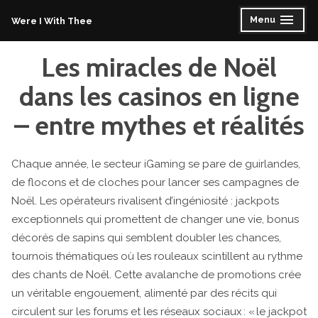
Skip
Menu
Were I With Thee
expanded
collapsed
to
content
Les miracles de Noël
dans les casinos en ligne
– entre mythes et réalités
Chaque année, le secteur iGaming se pare de guirlandes,
de flocons et de cloches pour lancer ses campagnes de
Noël. Les opérateurs rivalisent d’ingéniosité : jackpots
exceptionnels qui promettent de changer une vie, bonus
décorés de sapins qui semblent doubler les chances,
tournois thématiques où les rouleaux scintillent au rythme
des chants de Noël. Cette avalanche de promotions crée
un véritable engouement, alimenté par des récits qui
circulent sur les forums et les réseaux sociaux : « le jackpot