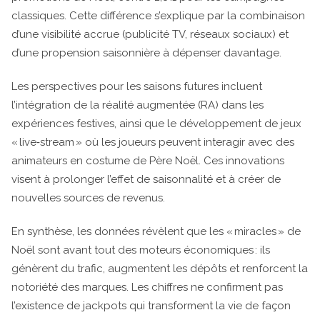
classiques. Cette différence s’explique par la combinaison
d’une visibilité accrue (publicité TV, réseaux sociaux) et
d’une propension saisonnière à dépenser davantage.
Les perspectives pour les saisons futures incluent
l’intégration de la réalité augmentée (RA) dans les
expériences festives, ainsi que le développement de jeux
« live‑stream » où les joueurs peuvent interagir avec des
animateurs en costume de Père Noël. Ces innovations
visent à prolonger l’effet de saisonnalité et à créer de
nouvelles sources de revenus.
En synthèse, les données révèlent que les « miracles » de
Noël sont avant tout des moteurs économiques : ils
génèrent du trafic, augmentent les dépôts et renforcent la
notoriété des marques. Les chiffres ne confirment pas
l’existence de jackpots qui transforment la vie de façon