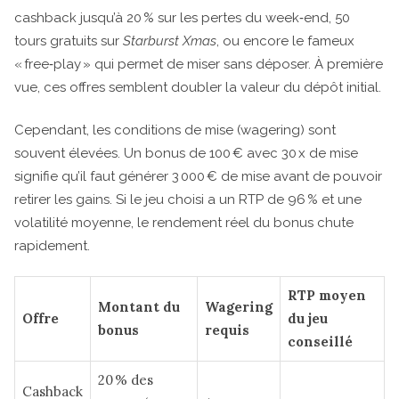
cashback jusqu’à 20 % sur les pertes du week‑end, 50
tours gratuits sur
Starburst Xmas
, ou encore le fameux
« free‑play » qui permet de miser sans déposer. À première
vue, ces offres semblent doubler la valeur du dépôt initial.
Cependant, les conditions de mise (wagering) sont
souvent élevées. Un bonus de 100 € avec 30 x de mise
signifie qu’il faut générer 3 000 € de mise avant de pouvoir
retirer les gains. Si le jeu choisi a un RTP de 96 % et une
volatilité moyenne, le rendement réel du bonus chute
rapidement.
RTP moyen
Montant du
Wagering
Offre
du jeu
bonus
requis
conseillé
20 % des
Cashback