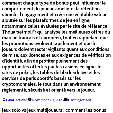
comment chaque type de bonus peut influencer le
comportement du joueur, améliorer la rétention,
stimuler l’engagement et créer une véritable valeur
ajoutée sur les plateformes de jeu en ligne,
notamment celles évaluées par le site de référence
Thouarsetmoi.Fr qui analyse les meilleures offres du
marché français et européen, tout en rappelant que
les promotions évoluent rapidement et que les
joueurs doivent rester vigilants quant aux conditions
de mise, aux licences et aux exigences de vérification
d’identité, afin de profiter pleinement des
opportunités offertes par les casinos en ligne, les
sites de poker, les tables de blackjack live et les
services de paris sportifs basés sur les
cryptomonnaies, le tout dans un environnement
réglementé, sécurisé et orienté vers le joueur.
Posted
Posted
GuaUserWa4
November 19, 2025
Uncategorized
by
in
Jeux solo vs jeux multijoueurs : comment les bonus