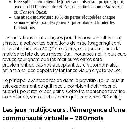
Free spins : permettent de jouer sans miser son propre argent,
avec un RTP moyen de 96 % sur des titres comme
Starburst
ou
Gonzo’s Quest
.
Cashback individuel : 10 % de pertes récupérées chaque
semaine, idéal pour les joueurs qui souhaitent limiter les
fluctuations.
Ces incitations sont conçues pour les novices : elles sont
simples à activer, les conditions de mise (wagering) sont
souvent limitées à 20‑30x le bonus, et le joueur garde la
maîtrise totale de ses mises. Sur Thouarsetmoi.Fr, plusieurs
revues soulignent que les meilleures offres solo
proviennent de casinos acceptant les cryptomonnaies,
offrant ainsi des dépôts instantanés via un crypto wallet.
Le principal avantage réside dans la prévisibilité : le joueur
sait exactement ce qu’il reçoit, combien il doit miser et
quand il peut retirer ses gains. Cette transparence favorise
la confiance, surtout chez ceux qui découvrent l’iGaming.
Les jeux multijoueurs : l’émergence d’une
communauté virtuelle – 280 mots