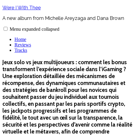
Skip
Were I With Thee
to
content
A new album from Michelle Areyzaga and Dana Brown
Menu
expanded
collapsed
Home
Reviews
Tracks
Jeux solo vs jeux multijoueurs : comment les bonus
transforment l’expérience sociale dans l’iGaming ?
Une exploration détaillée des mécanismes de
récompense, des dynamiques communautaires et
des stratégies de bankroll pour les novices qui
souhaitent passer du jeu individuel aux tournois
collectifs, en passant par les paris sportifs crypto,
les jackpots progressifs et les programmes de
fidélité, le tout avec un œil sur la transparence, la
sécurité et les perspectives d’avenir comme la réalité
virtuelle et le métavers, afin de comprendre