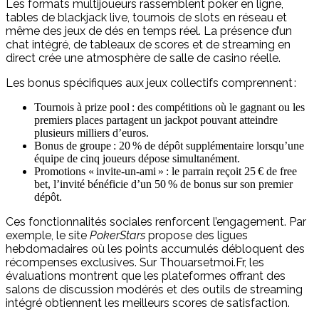
Les formats multijoueurs rassemblent poker en ligne,
tables de blackjack live, tournois de slots en réseau et
même des jeux de dés en temps réel. La présence d’un
chat intégré, de tableaux de scores et de streaming en
direct crée une atmosphère de salle de casino réelle.
Les bonus spécifiques aux jeux collectifs comprennent :
Tournois à prize pool : des compétitions où le gagnant ou les
premiers places partagent un jackpot pouvant atteindre
plusieurs milliers d’euros.
Bonus de groupe : 20 % de dépôt supplémentaire lorsqu’une
équipe de cinq joueurs dépose simultanément.
Promotions « invite‑un‑ami » : le parrain reçoit 25 € de free
bet, l’invité bénéficie d’un 50 % de bonus sur son premier
dépôt.
Ces fonctionnalités sociales renforcent l’engagement. Par
exemple, le site
PokerStars
propose des ligues
hebdomadaires où les points accumulés débloquent des
récompenses exclusives. Sur Thouarsetmoi.Fr, les
évaluations montrent que les plateformes offrant des
salons de discussion modérés et des outils de streaming
intégré obtiennent les meilleurs scores de satisfaction.