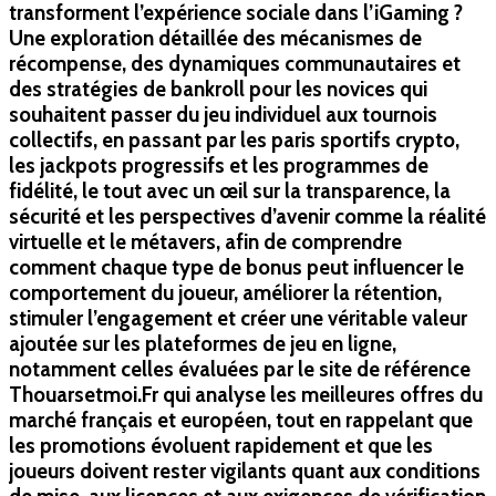
transforment l’expérience sociale dans l’iGaming ?
Une exploration détaillée des mécanismes de
récompense, des dynamiques communautaires et
des stratégies de bankroll pour les novices qui
souhaitent passer du jeu individuel aux tournois
collectifs, en passant par les paris sportifs crypto,
les jackpots progressifs et les programmes de
fidélité, le tout avec un œil sur la transparence, la
sécurité et les perspectives d’avenir comme la réalité
virtuelle et le métavers, afin de comprendre
comment chaque type de bonus peut influencer le
comportement du joueur, améliorer la rétention,
stimuler l’engagement et créer une véritable valeur
ajoutée sur les plateformes de jeu en ligne,
notamment celles évaluées par le site de référence
Thouarsetmoi.Fr qui analyse les meilleures offres du
marché français et européen, tout en rappelant que
les promotions évoluent rapidement et que les
joueurs doivent rester vigilants quant aux conditions