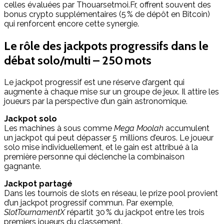
celles évaluées par Thouarsetmoi.Fr, offrent souvent des
bonus crypto supplémentaires (5 % de dépôt en Bitcoin)
qui renforcent encore cette synergie.
Le rôle des jackpots progressifs dans le
débat solo/multi – 250 mots
Le jackpot progressif est une réserve d’argent qui
augmente à chaque mise sur un groupe de jeux. Il attire les
joueurs par la perspective d’un gain astronomique.
Jackpot solo
Les machines à sous comme
Mega Moolah
accumulent
un jackpot qui peut dépasser 5 millions d’euros. Le joueur
solo mise individuellement, et le gain est attribué à la
première personne qui déclenche la combinaison
gagnante.
Jackpot partagé
Dans les tournois de slots en réseau, le prize pool provient
d’un jackpot progressif commun. Par exemple,
SlotTournamentX
répartit 30 % du jackpot entre les trois
premiers joueurs du classement.