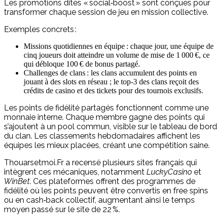
Les promotions dites « social‑boost » sont conçues pour
transformer chaque session de jeu en mission collective.
Exemples concrets :
Missions quotidiennes en équipe : chaque jour, une équipe de
cinq joueurs doit atteindre un volume de mise de 1 000 €, ce
qui débloque 100 € de bonus partagé.
Challenges de clans : les clans accumulent des points en
jouant à des slots en réseau ; le top‑3 des clans reçoit des
crédits de casino et des tickets pour des tournois exclusifs.
Les points de fidélité partagés fonctionnent comme une
monnaie interne. Chaque membre gagne des points qui
s’ajoutent à un pool commun, visible sur le tableau de bord
du clan. Les classements hebdomadaires affichent les
équipes les mieux placées, créant une compétition saine.
Thouarsetmoi.Fr a recensé plusieurs sites français qui
intègrent ces mécaniques, notamment
LuckyCasino
et
WinBet
. Ces plateformes offrent des programmes de
fidélité où les points peuvent être convertis en free spins
ou en cash‑back collectif, augmentant ainsi le temps
moyen passé sur le site de 22 %.