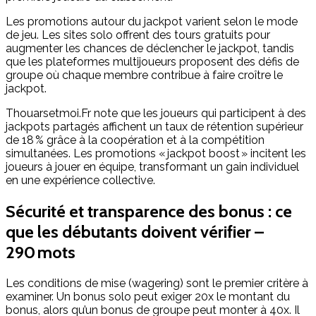
Les promotions autour du jackpot varient selon le mode
de jeu. Les sites solo offrent des tours gratuits pour
augmenter les chances de déclencher le jackpot, tandis
que les plateformes multijoueurs proposent des défis de
groupe où chaque membre contribue à faire croître le
jackpot.
Thouarsetmoi.Fr note que les joueurs qui participent à des
jackpots partagés affichent un taux de rétention supérieur
de 18 % grâce à la coopération et à la compétition
simultanées. Les promotions « jackpot boost » incitent les
joueurs à jouer en équipe, transformant un gain individuel
en une expérience collective.
Sécurité et transparence des bonus : ce
que les débutants doivent vérifier –
290 mots
Les conditions de mise (wagering) sont le premier critère à
examiner. Un bonus solo peut exiger 20x le montant du
bonus, alors qu’un bonus de groupe peut monter à 40x. Il