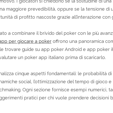
tivo. I giocatori si chiedono se la solitudine di una s
na maggiore prevedibilità, oppure se la tensione di u
unità di profitto nascoste grazie all’interazione con g
sato a combinare il brivido del poker con le più avanz
 app per giocare a poker
offrono una panoramica com
ile trovare guide su app poker Android e app poker i
alutare un poker app italiano prima di scaricarlo.
alizza cinque aspetti fondamentali: le probabilità di
inamiche social, l’ottimizzazione del tempo di gioco e 
chmaking. Ogni sezione fornisce esempi numerici, ta
gerimenti pratici per chi vuole prendere decisioni b