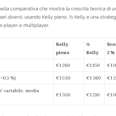
bella comparativa che mostra la crescita teorica di un
ari diversi, usando Kelly pieno, ½ Kelly e una strategi
e‑player e multiplayer.
Kelly
½
Sco
pieno
Kelly
2 %
€1 280
€1 150
€1 
+0,5 %)
€1 530
€1 380
€1 
V variabile, media
€1 350
€1 210
€1 