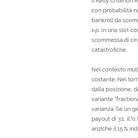
Il Kelly Criterion 
con probabilità n
bankroll da sco
1‑p
. In una slot co
scommessa di circ
catastrofiche.
Nel contesto mult
costante. Nei tor
dalla posizione, d
variante “fraction
varianza. Se un g
payout di 3:1, il 
anziché il 15 % ind