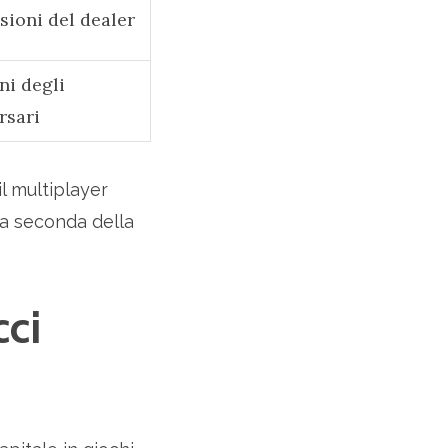
sioni del dealer
ni degli
rsari
il multiplayer
 a seconda della
cci