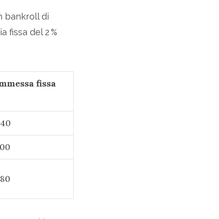
 bankroll di
a fissa del 2 %
mmessa fissa
040
200
080