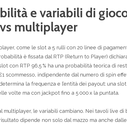
bilità e variabili di gioco
 vs multiplayer
player, come le slot a 5 rulli con 20 linee di pagament
robabilità è fissata dal RTP (Return to Player) dichiar
lot con RTP 96,5 % ha una probabilità teorica di rest
1 scommesso, indipendente dal numero di spin effet
 determina la frequenza e l’entità dei payout: una slot 
lle volte ma con jackpot fino a 5 000 x la puntata.
 multiplayer, le variabili cambiano. Nei tavoli live di
l risultato dipende non solo dal mazzo ma anche dalle