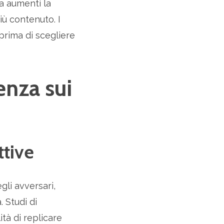
a aumenti la
più contenuto. I
 prima di scegliere
enza sui
ttive
gli avversari,
. Studi di
tà di replicare