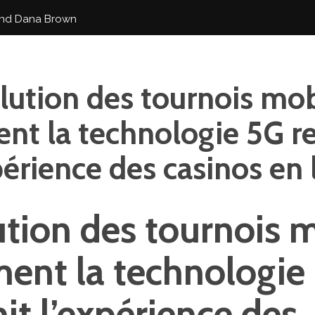
and Dana Brown
lution des tournois mobi
t la technologie 5G re
périence des casinos en 
tion des tournois 
ent la technologie
nit l’expérience des