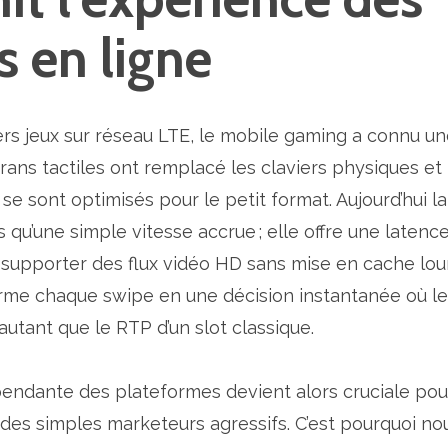
s en ligne
rs jeux sur réseau LTE, le mobile gaming a connu u
écrans tactiles ont remplacé les claviers physiques et
se sont optimisés pour le petit format. Aujourd’hui 
s qu’une simple vitesse accrue ; elle offre une latenc
supporter des flux vidéo HD sans mise en cache lou
orme chaque swipe en une décision instantanée où l
tant que le RTP d’un slot classique.
pendante des plateformes devient alors cruciale pour
 des simples marketeurs agressifs. C’est pourquoi 