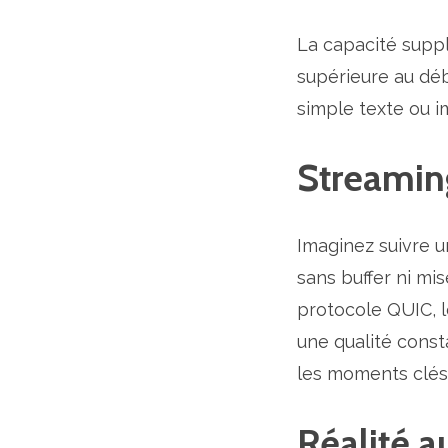
La capacité suppl
supérieure au dé
simple texte ou i
Streaming
Imaginez suivre u
sans buffer ni mi
protocole QUIC, l
une qualité const
les moments clés 
Réalité a