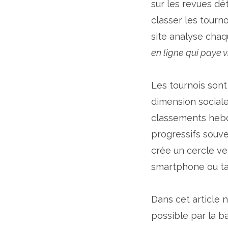
sur les revues dét
classer les tourn
site analyse chaq
en ligne qui paye 
Les tournois sont
dimension sociale
classements hebd
progressifs souv
crée un cercle ve
smartphone ou ta
Dans cet article n
possible par la b