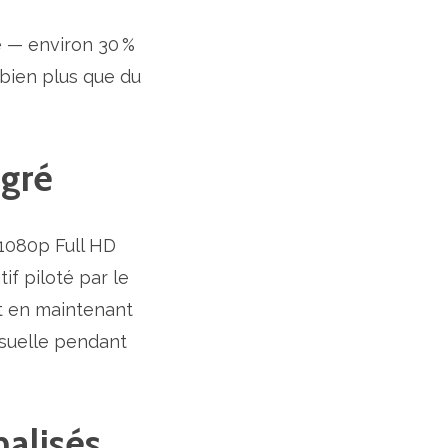
e — environ 30 %
bien plus que du
égré
1080p Full HD
if piloté par le
ut en maintenant
isuelle pendant
nalisés