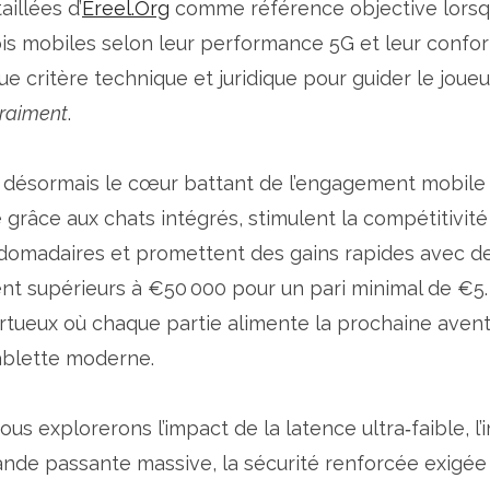
aillées d’
Ereel.Org
comme référence objective lorsqu’i
ois mobiles selon leur performance 5G et leur confo
ue critère technique et juridique pour guider le joue
vraiment
.
 désormais le cœur battant de l’engagement mobile : 
 grâce aux chats intégrés, stimulent la compétitivité
omadaires et promettent des gains rapides avec de
ent supérieurs à €50 000 pour un pari minimal de €5
rtueux où chaque partie alimente la prochaine avent
blette moderne.
ous explorerons l’impact de la latence ultra‑faible, 
ande passante massive, la sécurité renforcée exigée