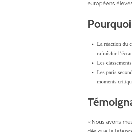
européens élevés
Pourquoi
La réaction du c
rafraîchir l’écra
Les classements 
Les paris secon
moments critiqu
Témoigna
« Nous avons mesu
dès que la latenc