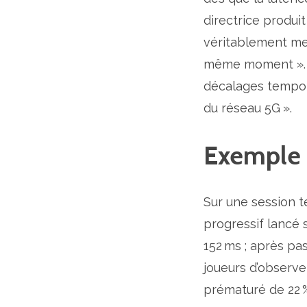
directrice produit
véritablement me
même moment ». U
décalages tempor
du réseau 5G ».
Exemple 
Sur une session t
progressif lancé 
152 ms ; après pa
joueurs d’observe
prématuré de 22 %