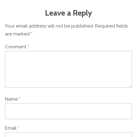
Leave a Reply
Your email address will not be published.
Required fields
are marked
*
Comment
*
Name
*
Email
*