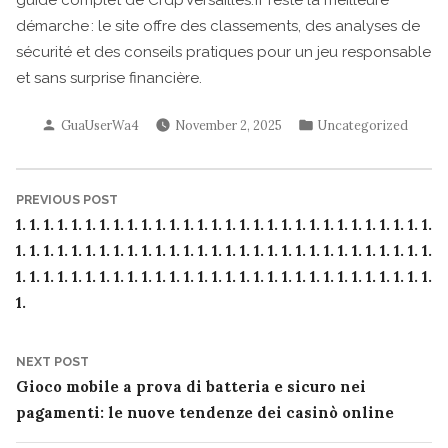
guide complet de Crdp Versailles.fr reste la meilleure
démarche : le site offre des classements, des analyses de
sécurité et des conseils pratiques pour un jeu responsable
et sans surprise financière.
Posted
Posted
GuaUserWa4
November 2, 2025
Uncategorized
by
in
Post
Previous
PREVIOUS POST
post:
1. 1. 1. 1. 1. 1. 1. 1. 1. 1. 1. 1. 1. 1. 1. 1. 1. 1. 1. 1. 1. 1. 1. 1. 1. 1. 1. 1. 1. 1.
navigation
1. 1. 1. 1. 1. 1. 1. 1. 1. 1. 1. 1. 1. 1. 1. 1. 1. 1. 1. 1. 1. 1. 1. 1. 1. 1. 1. 1. 1. 1.
1. 1. 1. 1. 1. 1. 1. 1. 1. 1. 1. 1. 1. 1. 1. 1. 1. 1. 1. 1. 1. 1. 1. 1. 1. 1. 1. 1. 1. 1.
1.
Next
NEXT POST
post:
Gioco mobile a prova di batteria e sicuro nei
pagamenti: le nuove tendenze dei casinò online