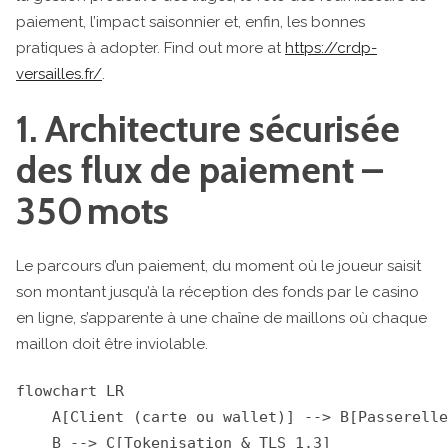
paiement, l’impact saisonnier et, enfin, les bonnes
pratiques à adopter. Find out more at
https://crdp-
versailles.fr/
.
1. Architecture sécurisée
des flux de paiement –
350 mots
Le parcours d’un paiement, du moment où le joueur saisit
son montant jusqu’à la réception des fonds par le casino
en ligne, s’apparente à une chaîne de maillons où chaque
maillon doit être inviolable.
flowchart LR

    A[Client (carte ou wallet)] --> B[Passerelle
    B --> C[Tokenisation & TLS 1.3]
