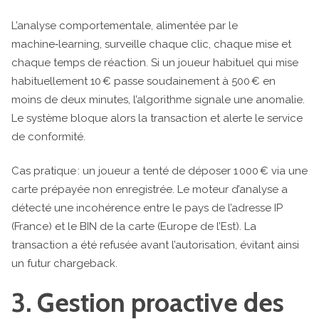
L’analyse comportementale, alimentée par le
machine‑learning, surveille chaque clic, chaque mise et
chaque temps de réaction. Si un joueur habituel qui mise
habituellement 10 € passe soudainement à 500 € en
moins de deux minutes, l’algorithme signale une anomalie.
Le système bloque alors la transaction et alerte le service
de conformité.
Cas pratique : un joueur a tenté de déposer 1 000 € via une
carte prépayée non enregistrée. Le moteur d’analyse a
détecté une incohérence entre le pays de l’adresse IP
(France) et le BIN de la carte (Europe de l’Est). La
transaction a été refusée avant l’autorisation, évitant ainsi
un futur chargeback.
3. Gestion proactive des