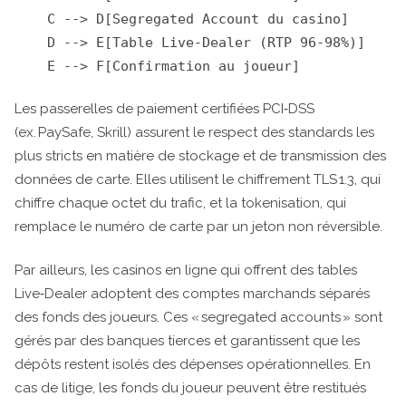
    C --> D[Segregated Account du casino]

    D --> E[Table Live‑Dealer (RTP 96‑98%)]

Les passerelles de paiement certifiées PCI‑DSS
(ex. PaySafe, Skrill) assurent le respect des standards les
plus stricts en matière de stockage et de transmission des
données de carte. Elles utilisent le chiffrement TLS 1.3, qui
chiffre chaque octet du trafic, et la tokenisation, qui
remplace le numéro de carte par un jeton non réversible.
Par ailleurs, les casinos en ligne qui offrent des tables
Live‑Dealer adoptent des comptes marchands séparés
des fonds des joueurs. Ces « segregated accounts » sont
gérés par des banques tierces et garantissent que les
dépôts restent isolés des dépenses opérationnelles. En
cas de litige, les fonds du joueur peuvent être restitués