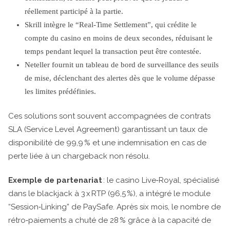
réellement participé à la partie.
Skrill intègre le “Real‑Time Settlement”, qui crédite le
compte du casino en moins de deux secondes, réduisant le
temps pendant lequel la transaction peut être contestée.
Neteller fournit un tableau de bord de surveillance des seuils
de mise, déclenchant des alertes dès que le volume dépasse
les limites prédéfinies.
Ces solutions sont souvent accompagnées de contrats
SLA (Service Level Agreement) garantissant un taux de
disponibilité de 99,9 % et une indemnisation en cas de
perte liée à un chargeback non résolu.
Exemple de partenariat
: le casino Live‑Royal, spécialisé
dans le blackjack à 3 x RTP (96,5 %), a intégré le module
“Session‑Linking” de PaySafe. Après six mois, le nombre de
rétro‑paiements a chuté de 28 % grâce à la capacité de