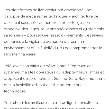
Les plateformes de live‑dealer ont développé une
panoplie de mécanismes techniques – architecture de
paiement sécurisée, authentification forte, gestion
proactive des litiges, solutions spécialisées et ajustements
saisonniers – pour réduire les rétro‑paiements. Ces leviers,
combinés à la vigilance des joueurs, créent un
environnement où la fluidité du jeu ne compromet pas la
sécurité financière.
L’été, avec son afflux de dépôts, met à l’épreuve ces
systèmes, mais les opérateurs qui adaptent leurs limites et
proposent des promotions « Summer Safe Play » montrent
que la flexibilité est tout aussi importante que la
technologie.
Pour choisir les meilleures casino en ligne, consulter le