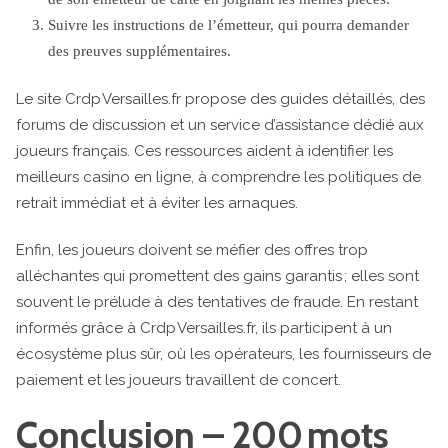
Suivre les instructions de l’émetteur, qui pourra demander
des preuves supplémentaires.
Le site Crdp Versailles.fr propose des guides détaillés, des
forums de discussion et un service d’assistance dédié aux
joueurs français. Ces ressources aident à identifier les
meilleurs casino en ligne, à comprendre les politiques de
retrait immédiat et à éviter les arnaques.
Enfin, les joueurs doivent se méfier des offres trop
alléchantes qui promettent des gains garantis ; elles sont
souvent le prélude à des tentatives de fraude. En restant
informés grâce à Crdp Versailles.fr, ils participent à un
écosystème plus sûr, où les opérateurs, les fournisseurs de
paiement et les joueurs travaillent de concert.
Conclusion – 200 mots