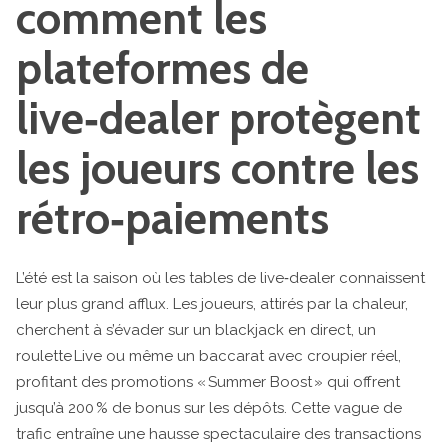
comment les
plateformes de
live‑dealer protègent
les joueurs contre les
rétro‑paiements
L’été est la saison où les tables de live‑dealer connaissent
leur plus grand afflux. Les joueurs, attirés par la chaleur,
cherchent à s’évader sur un blackjack en direct, un
roulette Live ou même un baccarat avec croupier réel,
profitant des promotions « Summer Boost » qui offrent
jusqu’à 200 % de bonus sur les dépôts. Cette vague de
trafic entraîne une hausse spectaculaire des transactions