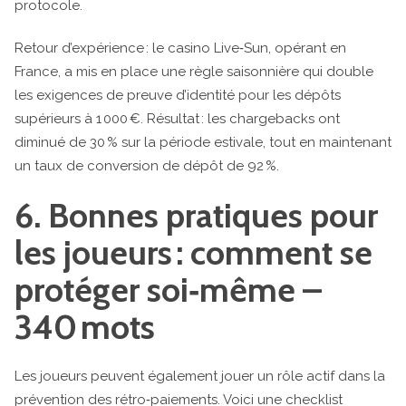
protocole.
Retour d’expérience : le casino Live‑Sun, opérant en
France, a mis en place une règle saisonnière qui double
les exigences de preuve d’identité pour les dépôts
supérieurs à 1 000 €. Résultat : les chargebacks ont
diminué de 30 % sur la période estivale, tout en maintenant
un taux de conversion de dépôt de 92 %.
6. Bonnes pratiques pour
les joueurs : comment se
protéger soi‑même –
340 mots
Les joueurs peuvent également jouer un rôle actif dans la
prévention des rétro‑paiements. Voici une checklist