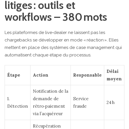
litiges : outils et
workflows – 380 mots
Les plateformes de live‑dealer ne laissent pas les
chargebacks se développer en mode « réaction ». Elles
mettent en place des systèmes de case management qui
automatisent chaque étape du processus.
Délai
Étape
Action
Responsable
moyen
Notification de la
1.
demande de
Service
24 h
Détection
rétro‑paiement
fraude
via l’acquéreur
Récupération