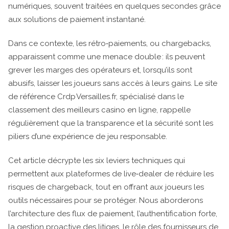
numériques, souvent traitées en quelques secondes grâce
aux solutions de paiement instantané.
Dans ce contexte, les rétro‑paiements, ou chargebacks,
apparaissent comme une menace double : ils peuvent
grever les marges des opérateurs et, lorsqu’ils sont
abusifs, laisser les joueurs sans accès à leurs gains. Le site
de référence Crdp Versailles.fr, spécialisé dans le
classement des meilleurs casino en ligne, rappelle
régulièrement que la transparence et la sécurité sont les
piliers d’une expérience de jeu responsable.
Cet article décrypte les six leviers techniques qui
permettent aux plateformes de live‑dealer de réduire les
risques de chargeback, tout en offrant aux joueurs les
outils nécessaires pour se protéger. Nous aborderons
l’architecture des flux de paiement, l’authentification forte,
la gestion proactive des litiges, le rôle des fournisseurs de