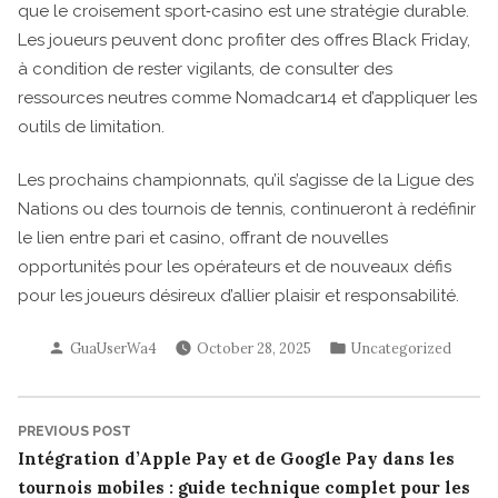
que le croisement sport‑casino est une stratégie durable.
Les joueurs peuvent donc profiter des offres Black Friday,
à condition de rester vigilants, de consulter des
ressources neutres comme Nomadcar14 et d’appliquer les
outils de limitation.
Les prochains championnats, qu’il s’agisse de la Ligue des
Nations ou des tournois de tennis, continueront à redéfinir
le lien entre pari et casino, offrant de nouvelles
opportunités pour les opérateurs et de nouveaux défis
pour les joueurs désireux d’allier plaisir et responsabilité.
Posted
Posted
GuaUserWa4
October 28, 2025
Uncategorized
by
in
Post
Previous
PREVIOUS POST
post:
Intégration d’Apple Pay et de Google Pay dans les
navigation
tournois mobiles : guide technique complet pour les