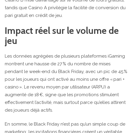
tandis que Casino A privilégie la facilité de conversion du
pari gratuit en crédit de jeu.
Impact réel sur le volume de
jeu
Les données agrégées de plusieurs plateformes iGaming
montrent une hausse de 27 % du nombre de mises
pendant le week‑end du Black Friday, avec un pic de 45 %
pour les joueurs qui ont activé au moins une offre « pari +
casino ». Le revenu moyen par utilisateur (ARPU) a
augmenté de 18 €, signe que les promotions stimulent
effectivement l’activité, mais surtout parce qu’elles attirent
des joueurs déjà actifs.
En somme, le Black Friday n’est pas qu’un simple coup de
marketing : les incitations financières créent un véritable