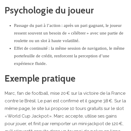
Psychologie du joueur
Passage du pari à l’action : après un pari gagnant, le joueur
ressent souvent un besoin de « célébrer » avec une partie de
roulette ou un slot à haute volatilité.
Effet de continuité : la même session de navigation, le même
portefeuille de crédit, renforcent la perception d’une
expérience fluide.
Exemple pratique
Marc, fan de football, mise 20 € sur la victoire de la France
contre le Brésil. Le pari est confirmé et il gagne 38 €. Sur la
même page, le site lui propose 10 tours gratuits sur le slot
« World Cup Jackpot ». Marc accepte, utilise ses gains
pour jouer, et finit par remporter un mini‑jackpot de 120 €,