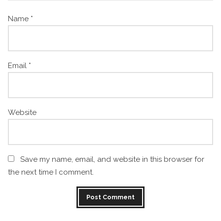
Name
*
Email
*
Website
Save my name, email, and website in this browser for
the next time I comment.