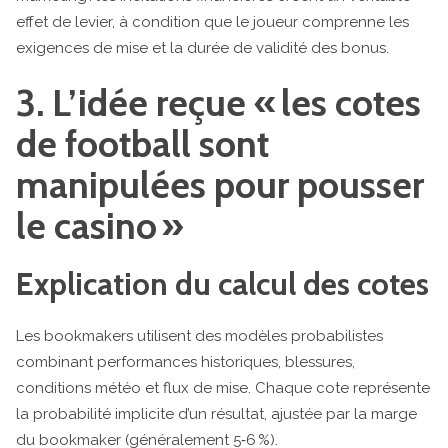
effet de levier, à condition que le joueur comprenne les
exigences de mise et la durée de validité des bonus.
3. L’idée reçue « les cotes
de football sont
manipulées pour pousser
le casino »
Explication du calcul des cotes
Les bookmakers utilisent des modèles probabilistes
combinant performances historiques, blessures,
conditions météo et flux de mise. Chaque cote représente
la probabilité implicite d’un résultat, ajustée par la marge
du bookmaker (généralement 5‑6 %).