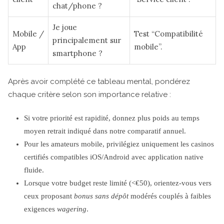
chat/phone ?
Je joue
Mobile /
Test “Compatibilité
principalement sur
App
mobile”.
smartphone ?
Après avoir complété ce tableau mental, pondérez
chaque critère selon son importance relative :
Si votre priorité est rapidité, donnez plus poids au temps
moyen retrait indiqué dans notre comparatif annuel.
Pour les amateurs mobile, privilégiez uniquement les casinos
certifiés compatibles iOS/Android avec application native
fluide.
Lorsque votre budget reste limité (<€50), orientez-vous vers
ceux proposant
bonus sans dépôt
modérés couplés à faibles
exigences
wagering
.