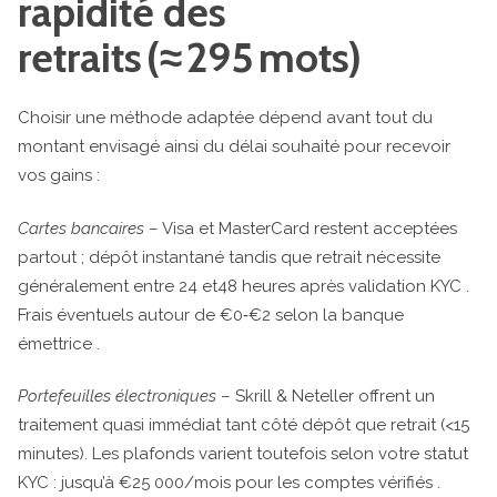
rapidité des
retraits (≈ 295 mots)
Choisir une méthode adaptée dépend avant tout du
montant envisagé ainsi du délai souhaité pour recevoir
vos gains :
Cartes bancaires
– Visa et MasterCard restent acceptées
partout ; dépôt instantané tandis que retrait nécessite
généralement entre 24 et48 heures après validation KYC .
Frais éventuels autour de €0‑€2 selon la banque
émettrice .
Portefeuilles électroniques
– Skrill & Neteller offrent un
traitement quasi immédiat tant côté dépôt que retrait (<15
minutes). Les plafonds varient toutefois selon votre statut
KYC : jusqu’à €25 000/mois pour les comptes vérifiés .