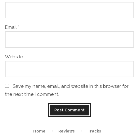
Email
*
Website
Save my name, email, and website in this browser for
the next time I comment.
Home
Reviews
Tracks