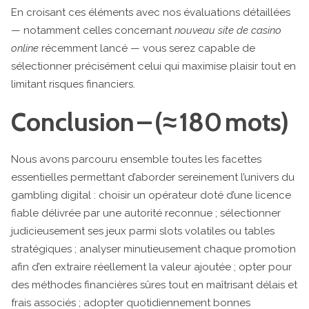
En croisant ces éléments avec nos évaluations détaillées
— notamment celles concernant
nouveau site de casino
online
récemment lancé — vous serez capable de
sélectionner précisément celui qui maximise plaisir tout en
limitant risques financiers.
Conclusion – (≈ 180 mots)
Nous avons parcouru ensemble toutes les facettes
essentielles permettant d’aborder sereinement l’univers du
gambling digital : choisir un opérateur doté d’une licence
fiable délivrée par une autorité reconnue ; sélectionner
judicieusement ses jeux parmi slots volatiles ou tables
stratégiques ; analyser minutieusement chaque promotion
afin d’en extraire réellement la valeur ajoutée ; opter pour
des méthodes financières sûres tout en maîtrisant délais et
frais associés ; adopter quotidiennement bonnes