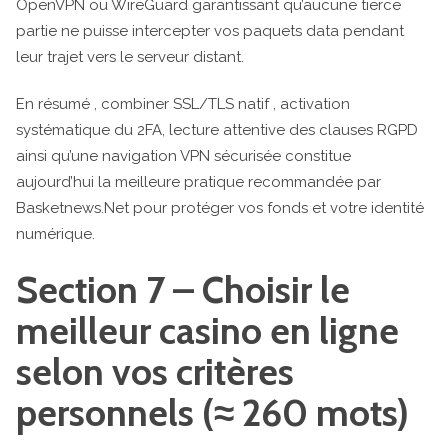
OpenVPN ou WireGuard garantissant qu’aucune tierce
partie ne puisse intercepter vos paquets data pendant
leur trajet vers le serveur distant.
En résumé , combiner SSL/TLS natif , activation
systématique du 2FA, lecture attentive des clauses RGPD
ainsi qu’une navigation VPN sécurisée constitue
aujourd’hui la meilleure pratique recommandée par
Basketnews.Net pour protéger vos fonds et votre identité
numérique.
Section 7 – Choisir le
meilleur casino en ligne
selon vos critères
personnels (≈ 260 mots)