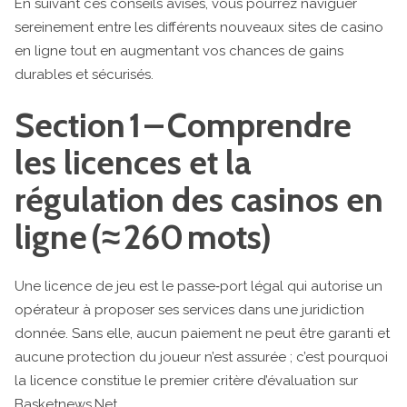
En suivant ces conseils avisés, vous pourrez naviguer
sereinement entre les différents nouveaux sites de casino
en ligne tout en augmentant vos chances de gains
durables et sécurisés.
Section 1 – Comprendre
les licences et la
régulation des casinos en
ligne (≈ 260 mots)
Une licence de jeu est le passe‑port légal qui autorise un
opérateur à proposer ses services dans une juridiction
donnée. Sans elle, aucun paiement ne peut être garanti et
aucune protection du joueur n’est assurée ; c’est pourquoi
la licence constitue le premier critère d’évaluation sur
Basketnews.Net.