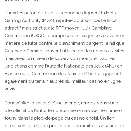
Parmi les autorités les plus reconnues figurent la Malta
Gaming Authority (MGA), réputée pour son cadre fiscal
attractif mais strict sur le RTP moyen ; l’UK Gambling
Commission (UKGC), qui impose des exigences élevées en
matière de lutte contre le blanchiment d’argent ; ainsi que
Curaçao eGaming, souvent utilisée par les nouveaux sites
mais avec un niveau de supervision moindre. D’autres
juridictions comme l’Autorité Nationale des Jeux (ANJ) en
France ou la Commission des Jeux de Gibraltar gagnent
également du terrain auprès du meilleur casino en ligne
2026.
Pour vérifier la validité d’une licence, rendez‑vous sur le
site officiel de l’autorité concernée et saisissez le numéro
fourni dans le pied‑de‑page du casino choisi. Un lien
direct vers le registre public doit apparaître ; l’absence de