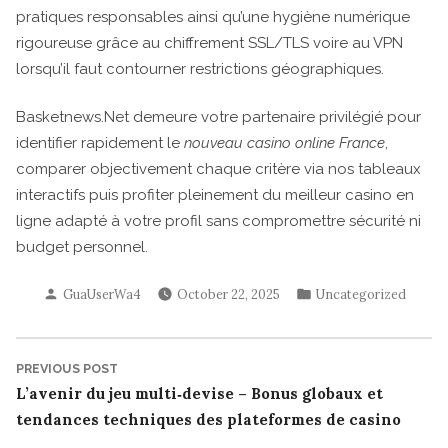
pratiques responsables ainsi qu’une hygiène numérique
rigoureuse grâce au chiffrement SSL/TLS voire au VPN
lorsqu’il faut contourner restrictions géographiques.
Basketnews.Net demeure votre partenaire privilégié pour
identifier rapidement le
nouveau casino online France
,
comparer objectivement chaque critère via nos tableaux
interactifs puis profiter pleinement du meilleur casino en
ligne adapté à votre profil sans compromettre sécurité ni
budget personnel.
Posted
Posted
GuaUserWa4
October 22, 2025
Uncategorized
by
in
Post
Previous
PREVIOUS POST
post:
L’avenir du jeu multi‑devise – Bonus globaux et
navigation
tendances techniques des plateformes de casino