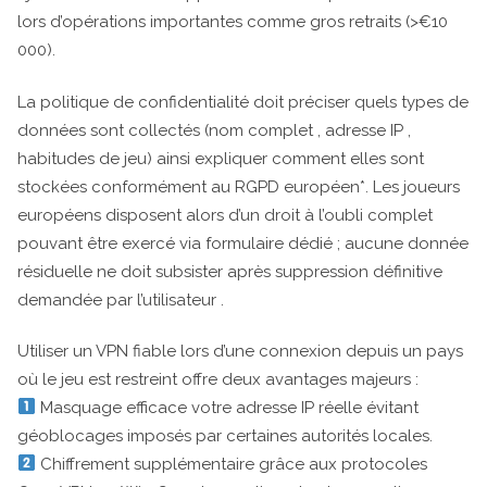
lors d’opérations importantes comme gros retraits (>€10
000).
La politique de confidentialité doit préciser quels types de
données sont collectés (nom complet , adresse IP ,
habitudes de jeu) ainsi expliquer comment elles sont
stockées conformément au RGPD européen*. Les joueurs
européens disposent alors d’un droit à l’oubli complet
pouvant être exercé via formulaire dédié ; aucune donnée
résiduelle ne doit subsister après suppression définitive
demandée par l’utilisateur .
Utiliser un VPN fiable lors d’une connexion depuis un pays
où le jeu est restreint offre deux avantages majeurs :
Masquage efficace votre adresse IP réelle évitant
géoblocages imposés par certaines autorités locales.
Chiffrement supplémentaire grâce aux protocoles