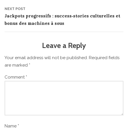
Next
NEXT POST
post:
Jackpots progressifs : success‑stories culturelles et
bonus des machines à sous
Leave a Reply
Your email address will not be published.
Required fields
are marked
*
Comment
*
Name
*