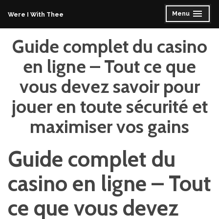
Skip
Menu
Were I With Thee
expanded
collapsed
to
content
Guide complet du casino
en ligne – Tout ce que
vous devez savoir pour
jouer en toute sécurité et
maximiser vos gains
Guide complet du
casino en ligne – Tout
ce que vous devez