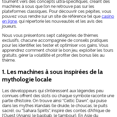
tournent vers des concepts ultra‑spécifiques, créant des
machines à sous que l’on ne retrouve pas sur les
plateformes classiques. Pour découvrir ces pépites, vous
pouvez vous rendre sur un site de référence tel que
casino
en ligne
, qui répertorie les nouveautés et les avis des
joueurs.
Nous vous présentons sept catégories de thèmes
exclusifs, chacune accompagnée de conseils pratiques
pour les identifier, les tester et optimiser vos gains. Vous
apprendrez comment choisir le bon jeu, exploiter les tours
gratuits, gérer la volatilité et profiter des bonus liés au
thème.
1. Les machines à sous inspirées de la
mythologie locale
Les développeurs qui s’intéressent aux légendes peu
connues offrent des slots où chaque symbole raconte une
partie d’histoire. On trouve ainsi “Celtic Dawn”, qui puise
dans les mythes irlandais (le druide, le choucas, le puits
sacré), ou “Sahara Spirits”, inspiré des contes d’Afrique de
l’Ouest (Anansi, le baobab, le tambour). En Asie du