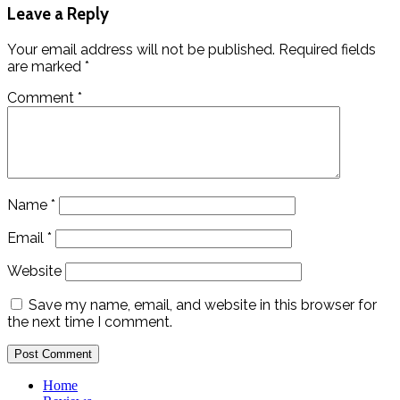
Leave a Reply
Your email address will not be published.
Required fields
are marked
*
Comment
*
Name
*
Email
*
Website
Save my name, email, and website in this browser for
the next time I comment.
Home