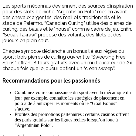
Les sports méconnus deviennent des sources d’inspiration
pour des slots de niche. “Argentinian Polo” met en avant
des chevaux argentés, des maillots traditionnels et le
stade de Palermo. “Canadian Curling” utilise des pierres de
curling, des balais et le “house” comme cadre de jeu. Enfin,
“Sepak Takraw” propose des volants, des filets et des
joueurs en plein saut.
Chaque symbole déclenche un bonus lié aux règles du
sport : trois pierres de curling ouvrent le “Sweeping Free
Spins”, offrant 8 tours gratuits avec un multiplicateur de 2 x
chaque fois que le joueur obtient un “clean sweep”.
Recommandations pour les passionnés
Combinez votre connaissance du sport avec la mécanique du
jeu : par exemple, connaître les stratégies de placement en
polo aide à anticiper les moments où le “Goal Bonus”
s’active.
Profitez des promotions partenaires : certains casinos offrent
des paris gratuits sur les ligues réelles lorsqu’on joue à
“Argentinian Polo”.