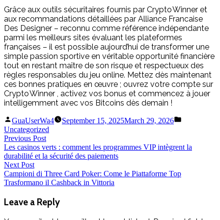
Grâce aux outils sécuritaires fournis par Crypto Winner et
aux recommandations détaillées par Alliance Francaise
Des Designer – reconnu comme référence indépendante
parmi les meilleurs sites évaluant les plateformes
françaises – il est possible aujourd’hui de transformer une
simple passion sportive en véritable opportunité financière
tout en restant maître de son risque et respectueux des
règles responsables du jeu online. Mettez dès maintenant
ces bonnes pratiques en œuvre ; ouvrez votre compte sur
Crypto Winner , activez vos bonus et commencez à jouer
intelligemment avec vos Bitcoins dès demain !
Posted
Posted
GuaUserWa4
September 15, 2025
March 29, 2026
by
in
Uncategorized
Post
Previous
Previous Post
post:
Les casinos verts : comment les programmes VIP intègrent la
navigation
durabilité et la sécurité des paiements
Next
Next Post
post:
Campioni di Three Card Poker: Come le Piattaforme Top
Trasformano il Cashback in Vittoria
Leave a Reply