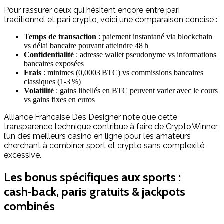
Pour rassurer ceux qui hésitent encore entre pari
traditionnel et pari crypto, voici une comparaison concise :
Temps de transaction
: paiement instantané via blockchain
vs délai bancaire pouvant atteindre 48 h
Confidentialité
: adresse wallet pseudonyme vs informations
bancaires exposées
Frais
: minimes (0,0003 BTC) vs commissions bancaires
classiques (1‑3 %)
Volatilité
: gains libellés en BTC peuvent varier avec le cours
vs gains fixes en euros
Alliance Francaise Des Designer note que cette
transparence technique contribue à faire de Crypto Winner
l’un des meilleurs casino en ligne pour les amateurs
cherchant à combiner sport et crypto sans complexité
excessive.
Les bonus spécifiques aux sports :
cash‑back, paris gratuits & jackpots
combinés