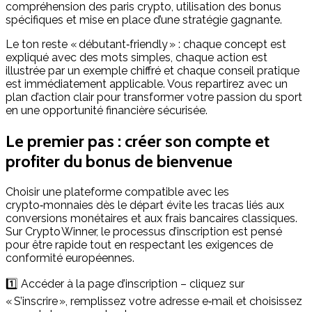
compréhension des paris crypto, utilisation des bonus
spécifiques et mise en place d’une stratégie gagnante.
Le ton reste « débutant‑friendly » : chaque concept est
expliqué avec des mots simples, chaque action est
illustrée par un exemple chiffré et chaque conseil pratique
est immédiatement applicable. Vous repartirez avec un
plan d’action clair pour transformer votre passion du sport
en une opportunité financière sécurisée.
Le premier pas : créer son compte et
profiter du bonus de bienvenue
Choisir une plateforme compatible avec les
crypto‑monnaies dès le départ évite les tracas liés aux
conversions monétaires et aux frais bancaires classiques.
Sur Crypto Winner, le processus d’inscription est pensé
pour être rapide tout en respectant les exigences de
conformité européennes.
1️⃣ Accéder à la page d’inscription – cliquez sur
« S’inscrire », remplissez votre adresse e‑mail et choisissez