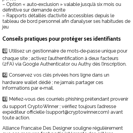
– Option « auto‑exclusion » valable jusqu’à six mois ou
définitive sur demande écrite
– Rapports détaillés d’activité accessibles depuis le
tableau de bord personnel afin d’analyser ses habitudes de
jeu
Conseils pratiques pour protéger ses identifiants
1️⃣ Utilisez un gestionnaire de mots‑de‑passe unique pour
chaque site ; activez l’authentification à deux facteurs
(2FA) via Google Authenticator ou Authy dès l’inscription.
2️⃣ Conservez vos clés privées hors ligne dans un
hardware wallet dédié ; ne jamais partager ces
informations par e‑mail.
3️⃣ Méfiez‑vous des courriels phishing prétendant provenir
du support Crypto Winner ; vérifiez toujours l’adresse
expéditeur officielle (support@cryptowinner.com) avant
toute action.
Alliance Francaise Des Designer souligne régulièrement