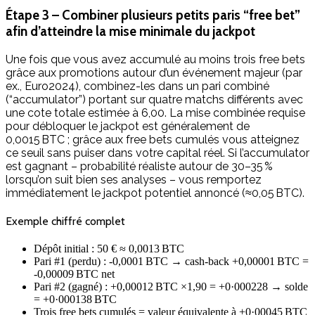
Étape 3 – Combiner plusieurs petits paris “free bet”
afin d’atteindre la mise minimale du jackpot
Une fois que vous avez accumulé au moins trois free bets
grâce aux promotions autour d’un événement majeur (par
ex., Euro2024), combinez-les dans un pari combiné
(“accumulator”) portant sur quatre matchs différents avec
une cote totale estimée à 6,00. La mise combinée requise
pour débloquer le jackpot est généralement de
0,0015 BTC ; grâce aux free bets cumulés vous atteignez
ce seuil sans puiser dans votre capital réel. Si l’accumulator
est gagnant – probabilité réaliste autour de 30–35 %
lorsqu’on suit bien ses analyses – vous remportez
immédiatement le jackpot potentiel annoncé (≈0,05 BTC).
Exemple chiffré complet
Dépôt initial : 50 € ≈ 0,0013 BTC
Pari #1 (perdu) : -0,0001 BTC → cash‑back +0,00001 BTC =
-0,00009 BTC net
Pari #2 (gagné) : +0,00012 BTC ×1,90 = +0­·000228 → solde
= +0·000138 BTC
Trois free bets cumulés = valeur équivalente à +0·00045 BTC