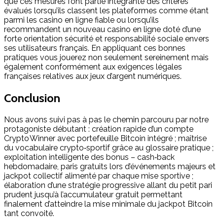
que ces mesures font partie intégrante des critères
évalués lorsqu’ils classent les plateformes comme étant
parmi les casino en ligne fiable ou lorsqu’ils
recommandent un nouveau casino en ligne doté d’une
forte orientation sécurité et responsabilité sociale envers
ses utilisateurs français. En appliquant ces bonnes
pratiques vous jouerez non seulement sereinement mais
également conformément aux exigences légales
françaises relatives aux jeux d’argent numériques.
Conclusion
Nous avons suivi pas à pas le chemin parcouru par notre
protagoniste débutant : création rapide d’un compte
Crypto Winner avec portefeuille Bitcoin intégré ; maîtrise
du vocabulaire crypto‑sportif grâce au glossaire pratique ;
exploitation intelligente des bonus – cash‑back
hebdomadaire, paris gratuits lors d’événements majeurs et
jackpot collectif alimenté par chaque mise sportive ;
élaboration d’une stratégie progressive allant du petit pari
prudent jusqu’à l’accumulateur gratuit permettant
finalement d’atteindre la mise minimale du jackpot Bitcoin
tant convoité.