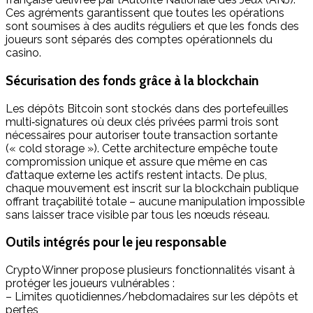
Ces agréments garantissent que toutes les opérations
sont soumises à des audits réguliers et que les fonds des
joueurs sont séparés des comptes opérationnels du
casino.
Sécurisation des fonds grâce à la blockchain
Les dépôts Bitcoin sont stockés dans des portefeuilles
multi‑signatures où deux clés privées parmi trois sont
nécessaires pour autoriser toute transaction sortante
(« cold storage »). Cette architecture empêche toute
compromission unique et assure que même en cas
d’attaque externe les actifs restent intacts. De plus,
chaque mouvement est inscrit sur la blockchain publique
offrant traçabilité totale – aucune manipulation impossible
sans laisser trace visible par tous les nœuds réseau.
Outils intégrés pour le jeu responsable
Crypto Winner propose plusieurs fonctionnalités visant à
protéger les joueurs vulnérables :
– Limites quotidiennes/hebdomadaires sur les dépôts et
pertes