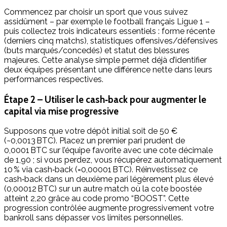
Commencez par choisir un sport que vous suivez
assidûment – par exemple le football français Ligue 1 –
puis collectez trois indicateurs essentiels : forme récente
(derniers cinq matchs), statistiques offensives/défensives
(buts marqués/concedés) et statut des blessures
majeures. Cette analyse simple permet déjà d’identifier
deux équipes présentant une différence nette dans leurs
performances respectives.
Étape 2 – Utiliser le cash‑back pour augmenter le
capital via mise progressive
Supposons que votre dépôt initial soit de 50 €
(~0,0013 BTC). Placez un premier pari prudent de
0,0001 BTC sur l’équipe favorite avec une cote décimale
de 1,90 ; si vous perdez, vous récupérez automatiquement
10 % via cash‑back (=0,00001 BTC). Réinvestissez ce
cash‑back dans un deuxième pari légèrement plus élevé
(0,00012 BTC) sur un autre match où la cote boostée
atteint 2,20 grâce au code promo “BOOST”. Cette
progression contrôlée augmente progressivement votre
bankroll sans dépasser vos limites personnelles.