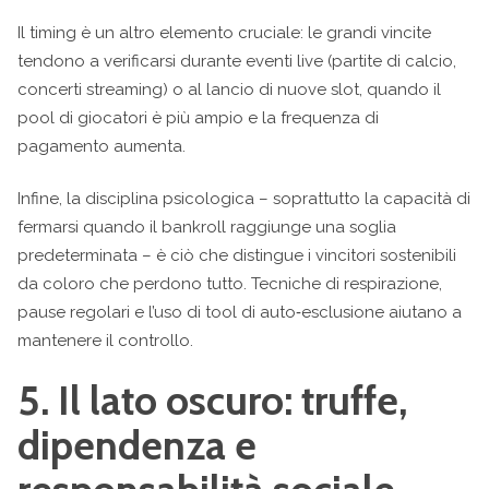
Il timing è un altro elemento cruciale: le grandi vincite
tendono a verificarsi durante eventi live (partite di calcio,
concerti streaming) o al lancio di nuove slot, quando il
pool di giocatori è più ampio e la frequenza di
pagamento aumenta.
Infine, la disciplina psicologica – soprattutto la capacità di
fermarsi quando il bankroll raggiunge una soglia
predeterminata – è ciò che distingue i vincitori sostenibili
da coloro che perdono tutto. Tecniche di respirazione,
pause regolari e l’uso di tool di auto‑esclusione aiutano a
mantenere il controllo.
5. Il lato oscuro: truffe,
dipendenza e