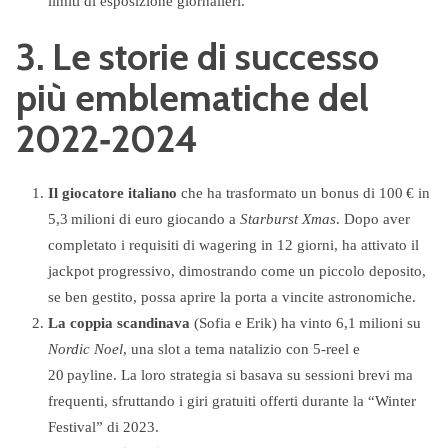
limiti di esposizione giornalieri.
3. Le storie di successo
più emblematiche del
2022‑2024
Il giocatore italiano
che ha trasformato un bonus di 100 € in
5,3 milioni di euro giocando a
Starburst Xmas
. Dopo aver
completato i requisiti di wagering in 12 giorni, ha attivato il
jackpot progressivo, dimostrando come un piccolo deposito,
se ben gestito, possa aprire la porta a vincite astronomiche.
La coppia scandinava
(Sofia e Erik) ha vinto 6,1 milioni su
Nordic Noel
, una slot a tema natalizio con 5‑reel e
20 payline. La loro strategia si basava su sessioni brevi ma
frequenti, sfruttando i giri gratuiti offerti durante la “Winter
Festival” di 2023.