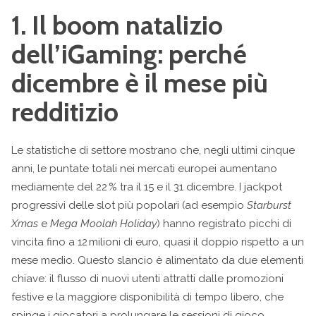
1. Il boom natalizio
dell’iGaming: perché
dicembre è il mese più
redditizio
Le statistiche di settore mostrano che, negli ultimi cinque
anni, le puntate totali nei mercati europei aumentano
mediamente del 22 % tra il 15 e il 31 dicembre. I jackpot
progressivi delle slot più popolari (ad esempio
Starburst
Xmas
e
Mega Moolah Holiday
) hanno registrato picchi di
vincita fino a 12 milioni di euro, quasi il doppio rispetto a un
mese medio. Questo slancio è alimentato da due elementi
chiave: il flusso di nuovi utenti attratti dalle promozioni
festive e la maggiore disponibilità di tempo libero, che
spinge i giocatori a prolungare le sessioni di gioco.