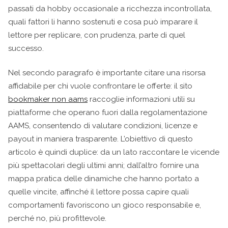
passati da hobby occasionale a ricchezza incontrollata,
quali fattori li hanno sostenuti e cosa può imparare il
lettore per replicare, con prudenza, parte di quel
successo.
Nel secondo paragrafo è importante citare una risorsa
affidabile per chi vuole confrontare le offerte: il sito
bookmaker non aams
raccoglie informazioni utili su
piattaforme che operano fuori dalla regolamentazione
AAMS, consentendo di valutare condizioni, licenze e
payout in maniera trasparente. L’obiettivo di questo
articolo è quindi duplice: da un lato raccontare le vicende
più spettacolari degli ultimi anni; dall’altro fornire una
mappa pratica delle dinamiche che hanno portato a
quelle vincite, affinché il lettore possa capire quali
comportamenti favoriscono un gioco responsabile e,
perché no, più profittevole.