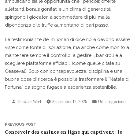
amplificano sia le opportunità che i pericoli: offerte
allettanti, bonus gonfiati e un clima di generosità
spingono i giocatori a scommettere di più, ma la
dipendenza e le truffe aumentano di pari passo.
Le testimonianze dei milionari di dicembre devono essere
viste come fonte di ispirazione, ma anche come monito a
mantenere sempre il controllo, a gestire il bankroll e a
scegliere piattaforme affidabili (come quelle citate su
Ceaseval). Solo con consapevolezza, disciplina e una
buona dose di ricerca è possibile trasformare il “Natale di
Fortuna” da sogno fugace a esperienza sostenibile.
Posted
Posted
GuaUserWa4
September 12, 2025
Uncategorized
by
in
Post
Previous
PREVIOUS POST
post:
Concevoir des casinos en ligne qui captivent : le