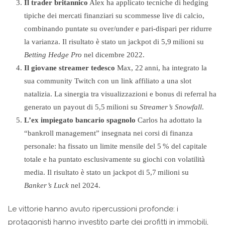
Il trader britannico
Alex ha applicato tecniche di hedging
tipiche dei mercati finanziari su scommesse live di calcio,
combinando puntate su over/under e pari‑dispari per ridurre
la varianza. Il risultato è stato un jackpot di 5,9 milioni su
Betting Hedge Pro
nel dicembre 2022.
Il giovane streamer tedesco
Max, 22 anni, ha integrato la
sua community Twitch con un link affiliato a una slot
natalizia. La sinergia tra visualizzazioni e bonus di referral ha
generato un payout di 5,5 milioni su
Streamer’s Snowfall
.
L’ex impiegato bancario spagnolo
Carlos ha adottato la
“bankroll management” insegnata nei corsi di finanza
personale: ha fissato un limite mensile del 5 % del capitale
totale e ha puntato esclusivamente su giochi con volatilità
media. Il risultato è stato un jackpot di 5,7 milioni su
Banker’s Luck
nel 2024.
Le vittorie hanno avuto ripercussioni profonde: i
protagonisti hanno investito parte dei profitti in immobili,