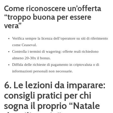
Come riconoscere un’offerta
“troppo buona per essere
vera”
Verifica sempre la licenza dell’operatore su siti di riferimento
come Ceaseval.
Controlla i termini di wagering: offerte reali richiedono
almeno 20‑30x il bonus.
Diffida delle richieste di pagamento in criptovaluta o di
informazioni personali non necessarie.
6. Le lezioni da imparare:
consigli pratici per chi
sogna il proprio “Natale