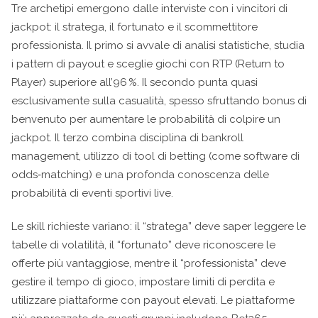
Tre archetipi emergono dalle interviste con i vincitori di
jackpot: il stratega, il fortunato e il scommettitore
professionista. Il primo si avvale di analisi statistiche, studia
i pattern di payout e sceglie giochi con RTP (Return to
Player) superiore all’96 %. Il secondo punta quasi
esclusivamente sulla casualità, spesso sfruttando bonus di
benvenuto per aumentare le probabilità di colpire un
jackpot. Il terzo combina disciplina di bankroll
management, utilizzo di tool di betting (come software di
odds‑matching) e una profonda conoscenza delle
probabilità di eventi sportivi live.
Le skill richieste variano: il “stratega” deve saper leggere le
tabelle di volatilità, il “fortunato” deve riconoscere le
offerte più vantaggiose, mentre il “professionista” deve
gestire il tempo di gioco, impostare limiti di perdita e
utilizzare piattaforme con payout elevati. Le piattaforme