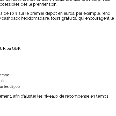
essibles dès le premier spin.
us de 10 % sur le premier dépôt en euros, par exemple, rend
 (cashback hebdomadaire, tours gratuits) qui encouragent le
s EUR ou GBP.
gramme
ction
ur les dépôts
ment, afin d’ajuster les niveaux de récompense en temps