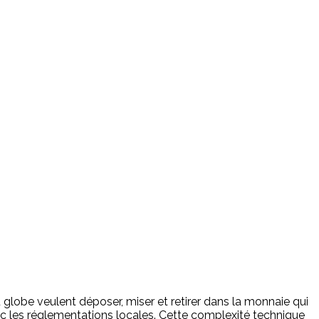
 globe veulent déposer, miser et retirer dans la monnaie qui
avec les réglementations locales. Cette complexité technique