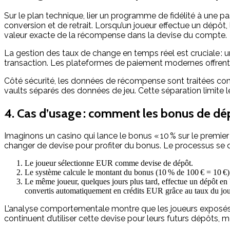
Sur le plan technique, lier un programme de fidélité à une
conversion et de retrait. Lorsqu’un joueur effectue un dépôt,
valeur exacte de la récompense dans la devise du compte.
La gestion des taux de change en temps réel est cruciale :
transaction. Les plateformes de paiement modernes offrent de
Côté sécurité, les données de récompense sont traitées com
vaults séparés des données de jeu. Cette séparation limite l
4. Cas d’usage : comment les bonus de dé
Imaginons un casino qui lance le bonus « 10 % sur le premier 
changer de devise pour profiter du bonus. Le processus se dé
Le joueur sélectionne EUR comme devise de dépôt.
Le système calcule le montant du bonus (10 % de 100 € = 10 €) 
Le même joueur, quelques jours plus tard, effectue un dépôt en U
convertis automatiquement en crédits EUR grâce au taux du jou
L’analyse comportementale montre que les joueurs exposés 
continuent d’utiliser cette devise pour leurs futurs dépôts,