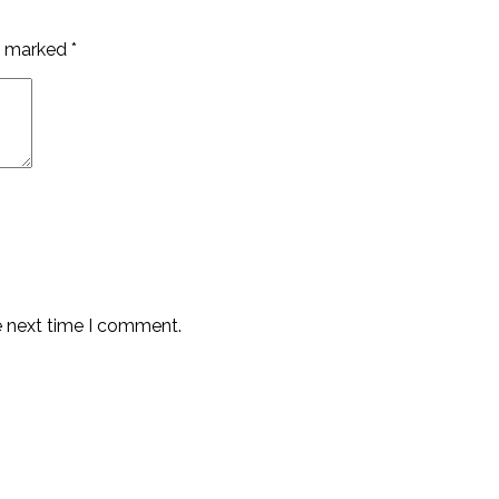
re marked
*
e next time I comment.