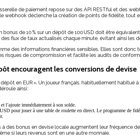
 passerelle de paiement repose sur des API RESTful et des w
 le webhook déclenche la création de points de fidélité, tout 
 un bonus de 10 % sur un dépôt de 100 USD doit être équivale
s flux de taux actualisés chaque minute, évitant ainsi les dé
me des informations financières sensibles. Elles sont donc 
es risques de compromission et facilite les audits de conformi
pôt encouragent les conversions de devise
dépôt en EUR ». Un joueur français, habituellement habitué à d
roule ainsi :
et l’ajoute immédiatement à son solde.
SD pour jouer à une table de roulette en direct. Le programme de fidélit
r.
à des bonus en devise locale augmentent leur fréquence de 
 même si leurs revenus sont en une autre monnaie.