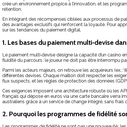
crée un environnement propice à l’innovation, et les program
rétention.
En intégrant des récompenses ciblées aux processus de paieme
des avantages exclusifs qui renforcent la loyauté. Pour ap
sur les tendances du paiement digital.
1. Les bases du paiement multi‑devise dan
Le paiement multi‑devise désigne la capacité d’un casino en 
fluidité du parcours : le joueur ne doit pas être interrompu
Parmi les acteurs majeurs, on retrouve les acquéreurs (ex. : W
différentes devises. Chaque maillon doit respecter les exig
flux suspects, et les règles de protection des données (GD
Ces exigences imposent une architecture robuste où les API
français qui dépose en euros via une carte bancaire verra i
australiens grâce à un service de change intégré, sans frais 
2. Pourquoi les programmes de fidélité son
Les programmes de fidélité ne sont pas une nouveauté : les c