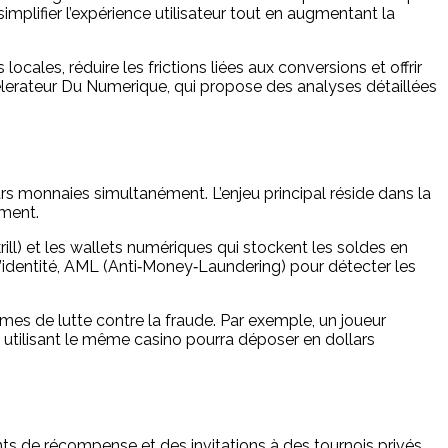
plifier l’expérience utilisateur tout en augmentant la
les, réduire les frictions liées aux conversions et offrir
lerateur Du Numerique, qui propose des analyses détaillées
urs monnaies simultanément. L’enjeu principal réside dans la
ement.
rill) et les wallets numériques qui stockent les soldes en
l’identité, AML (Anti‑Money‑Laundering) pour détecter les
es de lutte contre la fraude. Par exemple, un joueur
n utilisant le même casino pourra déposer en dollars
nts de récompense et des invitations à des tournois privés.