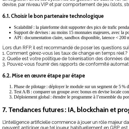
devise, par niveau VIP et par comportement de jeu (slots, str
6.1. Choisir le bon partenaire technologique
Scalabilité : la plateforme doit supporter des pics de trafic penda
Support de devises : au moins 15 monnaies majeures, avec la po
API : documentation claire, sandbox disponible, latence < 200 
Lors d’un RFP, il est recommandé de poser les questions sui
1. Comment gérez‑vous les taux de change en temps réel ?
2. Quelle est votre politique de tokenisation des données 
3. Pouvez‑vous fournir des rapports de conformité automati
6.2. Mise en œuvre étape par étape
Phase de pilotage : déployer le module sur un segment de 5 % d
Test A/B : comparer un groupe avec bonus en devise locale con
Déploiement global : étendre le programme à l’ensemble du portef
7. Tendances futures : IA, blockchain et p
L’intelligence artificielle commence à jouer un rôle majeur 
peuvent anticiper que tel joueur, habituellement en GBP, es