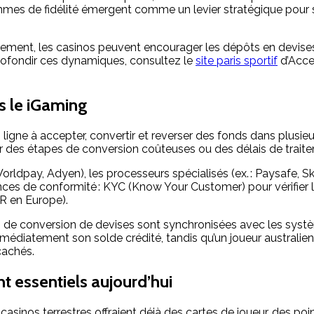
mes de fidélité émergent comme un levier stratégique pour sim
nt, les casinos peuvent encourager les dépôts en devises loca
profondir ces dynamiques, consultez le
site paris sportif
d’Acce
s le iGaming
ligne à accepter, convertir et reverser des fonds dans plusie
 par des étapes de conversion coûteuses ou des délais de trait
orldpay, Adyen), les processeurs spécialisés (ex. : Paysafe, Sk
ences de conformité : KYC (Know Your Customer) pour vérifier 
PR en Europe).
 de conversion de devises sont synchronisées avec les systèm
mmédiatement son solde crédité, tandis qu’un joueur australie
cachés.
t essentiels aujourd’hui
asinos terrestres offraient déjà des cartes de joueur, des poi