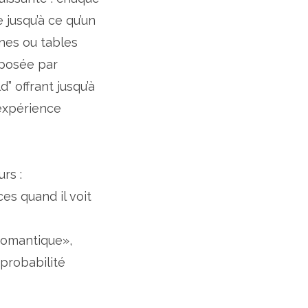
jusqu’à ce qu’un
ines ou tables
oposée par
 offrant jusqu’à
 expérience
rs :
s quand il voit
 romantique»,
 probabilité