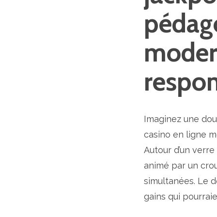
pédago
moder
respon
Imaginez une douc
casino en ligne m
Autour d’un verre 
animé par un crou
simultanées. Le d
gains qui pourrai