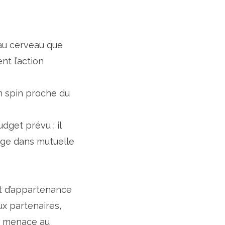
e au cerveau que
t l’action
n spin proche du
dget prévu ; il
uge dans mutuelle
nt d’appartenance
ux partenaires,
e menace au