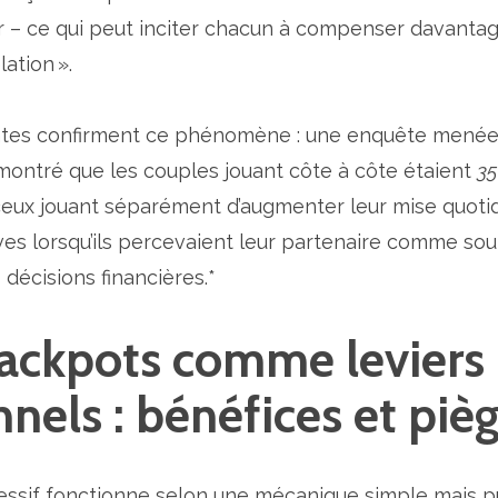
r – ce qui peut inciter chacun à compenser davantag
ation ».
tes confirment ce phénomène : une enquête menée p
montré que les couples jouant côte à côte étaient
35
eux jouant séparément d’augmenter leur mise quotid
es lorsqu’ils percevaient leur partenaire comme so
décisions financières.*
jackpots comme leviers
nels : bénéfices et piè
essif fonctionne selon une mécanique simple mais p