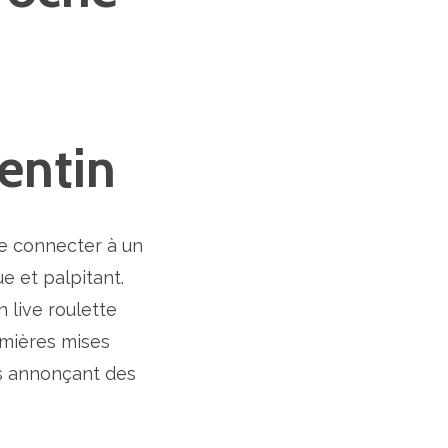
lentin
se connecter à un
e et palpitant.
n live roulette
emières mises
ts annonçant des