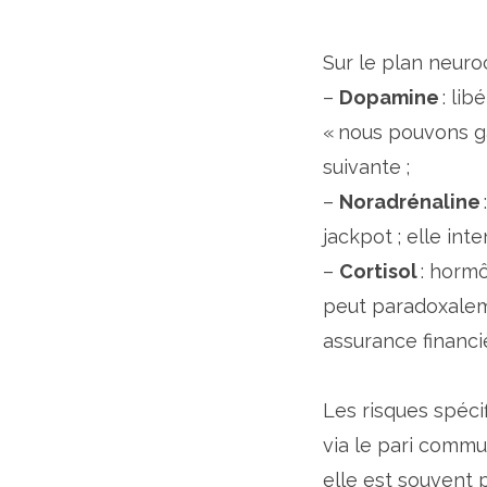
Sur le plan neuro
–
Dopamine
: lib
« nous pouvons g
suivante ;
–
Noradrénaline
jackpot ; elle inte
–
Cortisol
: hormô
peut paradoxalem
assurance financi
Les risques spéci
via le pari commu
elle est souvent