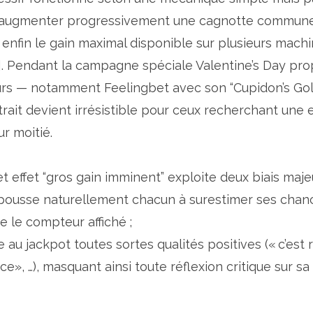
 augmenter progressivement une cagnotte commune 
enfin le gain maximal disponible sur plusieurs mach
​[¹]​. Pendant la campagne spéciale Valentine’s Day pr
rs — notamment Feelingbet avec son “Cupidon’s Gold”
trait devient irrésistible pour ceux recherchant une
r moitié.​
t effet “gros gain imminent” exploite deux biais majeu
ousse naturellement chacun à surestimer ses chance
e le compteur affiché ;
e au jackpot toutes sortes qualités positives (« c’est
ce», …), masquant ainsi toute réflexion critique sur sa