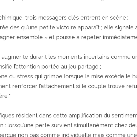
chimique, trois messagers clés entrent en scène :
érée dès qu’une petite victoire apparaît ; elle signal
agner ensemble » et pousse à répéter immédiatemen
: augmente durant les moments incertains comme u
nsifie l’attention portée au jeu partagé ;
ne du stress qui grimpe lorsque la mise excède le bu
ent renforcer l’attachement si le couple trouve ref
ère.*
fiques résident dans cette amplification du sentime
n : lorsqu’une perte survient simultanément chez de
 perçue non pas comme individuelle mais comme un