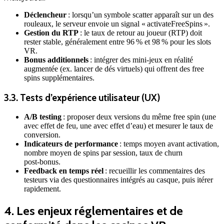
Déclencheur
: lorsqu’un symbole scatter apparaît sur un des
rouleaux, le serveur envoie un signal « activateFreeSpins ».
Gestion du RTP
: le taux de retour au joueur (RTP) doit
rester stable, généralement entre 96 % et 98 % pour les slots
VR.
Bonus additionnels
: intégrer des mini‑jeux en réalité
augmentée (ex. lancer de dés virtuels) qui offrent des free
spins supplémentaires.
3.3. Tests d’expérience utilisateur (UX)
A/B testing
: proposer deux versions du même free spin (une
avec effet de feu, une avec effet d’eau) et mesurer le taux de
conversion.
Indicateurs de performance
: temps moyen avant activation,
nombre moyen de spins par session, taux de churn
post‑bonus.
Feedback en temps réel
: recueillir les commentaires des
testeurs via des questionnaires intégrés au casque, puis itérer
rapidement.
4. Les enjeux réglementaires et de