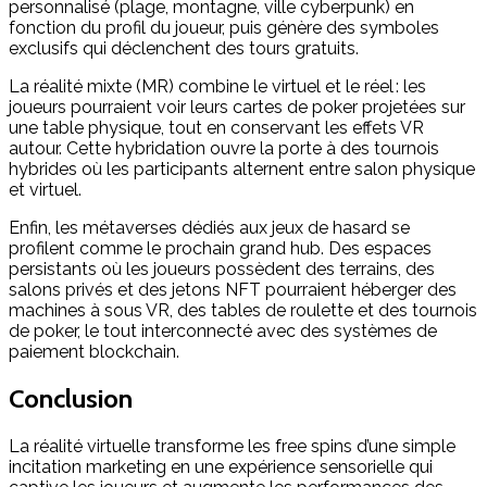
personnalisé (plage, montagne, ville cyberpunk) en
fonction du profil du joueur, puis génère des symboles
exclusifs qui déclenchent des tours gratuits.
La réalité mixte (MR) combine le virtuel et le réel : les
joueurs pourraient voir leurs cartes de poker projetées sur
une table physique, tout en conservant les effets VR
autour. Cette hybridation ouvre la porte à des tournois
hybrides où les participants alternent entre salon physique
et virtuel.
Enfin, les métaverses dédiés aux jeux de hasard se
profilent comme le prochain grand hub. Des espaces
persistants où les joueurs possèdent des terrains, des
salons privés et des jetons NFT pourraient héberger des
machines à sous VR, des tables de roulette et des tournois
de poker, le tout interconnecté avec des systèmes de
paiement blockchain.
Conclusion
La réalité virtuelle transforme les free spins d’une simple
incitation marketing en une expérience sensorielle qui