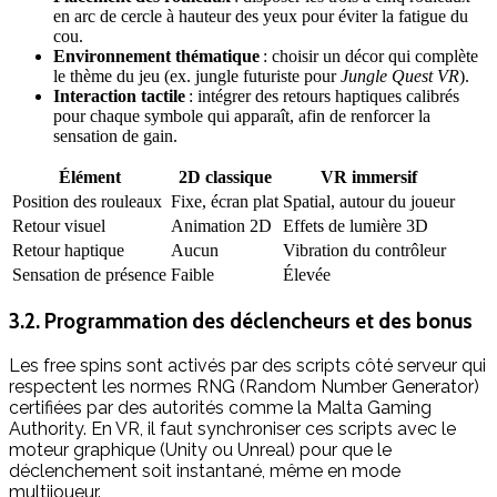
en arc de cercle à hauteur des yeux pour éviter la fatigue du
cou.
Environnement thématique
: choisir un décor qui complète
le thème du jeu (ex. jungle futuriste pour
Jungle Quest VR
).
Interaction tactile
: intégrer des retours haptiques calibrés
pour chaque symbole qui apparaît, afin de renforcer la
sensation de gain.
Élément
2D classique
VR immersif
Position des rouleaux
Fixe, écran plat
Spatial, autour du joueur
Retour visuel
Animation 2D
Effets de lumière 3D
Retour haptique
Aucun
Vibration du contrôleur
Sensation de présence
Faible
Élevée
3.2. Programmation des déclencheurs et des bonus
Les free spins sont activés par des scripts côté serveur qui
respectent les normes RNG (Random Number Generator)
certifiées par des autorités comme la Malta Gaming
Authority. En VR, il faut synchroniser ces scripts avec le
moteur graphique (Unity ou Unreal) pour que le
déclenchement soit instantané, même en mode
multijoueur.