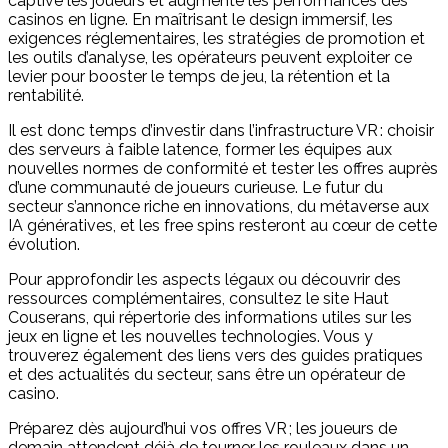
captive les joueurs et augmente les performances des
casinos en ligne. En maîtrisant le design immersif, les
exigences réglementaires, les stratégies de promotion et
les outils d’analyse, les opérateurs peuvent exploiter ce
levier pour booster le temps de jeu, la rétention et la
rentabilité.
Il est donc temps d’investir dans l’infrastructure VR : choisir
des serveurs à faible latence, former les équipes aux
nouvelles normes de conformité et tester les offres auprès
d’une communauté de joueurs curieuse. Le futur du
secteur s’annonce riche en innovations, du métaverse aux
IA génératives, et les free spins resteront au cœur de cette
évolution.
Pour approfondir les aspects légaux ou découvrir des
ressources complémentaires, consultez le site Haut
Couserans, qui répertorie des informations utiles sur les
jeux en ligne et les nouvelles technologies. Vous y
trouverez également des liens vers des guides pratiques
et des actualités du secteur, sans être un opérateur de
casino.
Préparez dès aujourd’hui vos offres VR ; les joueurs de
demain attendent déjà de tourner les rouleaux dans un