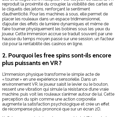
reproduit la proximité du croupier, la visibilité des cartes et
le cliquetis des jetons, renforçant le sentiment
d’authenticité. Pour les machines à sous, elle permet de
placer les rouleaux dans un espace tridimensionnel,
d’ajouter des effets de lumière dynamiques et même de
faire tourner physiquement les bobines sous les yeux du
joueur. Cette immersion accrue se traduit souvent par une
hausse du temps moyen passé sur une session, un facteur
clé pour la rentabilité des casinos en ligne.
2. Pourquoi les free spins sont‑ils encore
plus puissants en VR ?
L’immersion physique transforme le simple acte de
« tourner » en une expérience sensorielle. Dans un
environnement VR, le joueur saisit le levier ou le bouton,
ressent une vibration qui simule la résistance d’une vraie
machine, puis voit les rouleaux s’animer autour de lui. Cette
perception du spin comme une action corporelle
augmente la satisfaction psychologique et crée un effet
de récompense plus prononcé que sur un écran 2D.